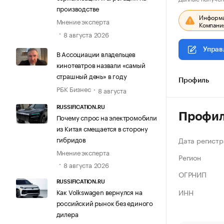
производстве
Информац
Мнение эксперта
Компания
8 августа 2026
Управ
В Ассоциации владельцев
кинотеатров назвали «самый
страшный день» в году
Профиль
РБК Бизнес
8 августа
RUSSIFICATION.RU
Профи
Почему спрос на электромобили
из Китая смещается в сторону
гибридов
Дата регистр
Мнение эксперта
Регион
8 августа 2026
ОГРНИП
RUSSIFICATION.RU
ИНН
Как Volkswagen вернулся на
российский рынок без единого
дилера