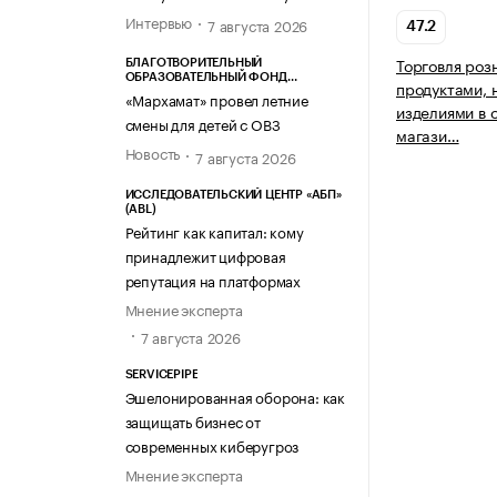
Интервью
7 августа 2026
47.2
Торговля роз
БЛАГОТВОРИТЕЛЬНЫЙ
ОБРАЗОВАТЕЛЬНЫЙ ФОНД
продуктами, 
«МАРХАМАТ»
«Мархамат» провел летние
изделиями в 
смены для детей с ОВЗ
магази…
Новость
7 августа 2026
ИССЛЕДОВАТЕЛЬСКИЙ ЦЕНТР «АБП»
(ABL)
Рейтинг как капитал: кому
принадлежит цифровая
репутация на платформах
Мнение эксперта
7 августа 2026
SERVICEPIPE
Эшелонированная оборона: как
защищать бизнес от
современных киберугроз
Мнение эксперта