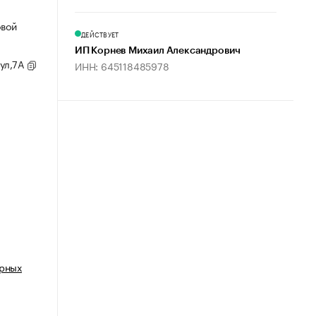
овой
ДЕЙСТВУЕТ
ИП Корнев Михаил Александрович
 ул,7А
ИНН: 645118485978
арных