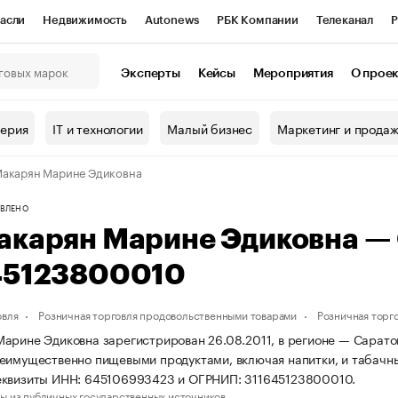
асли
Недвижимость
Autonews
РБК Компании
Телеканал
Р
К Курсы
РБК Life
Тренды
Визионеры
Национальные проекты
Эксперты
Кейсы
Мероприятия
О прое
онный клуб
Исследования
Кредитные рейтинги
Франшизы
Г
терия
IT и технологии
Малый бизнес
Маркетинг и прода
Проверка контрагентов
Политика
Экономика
Бизнес
акарян Марине Эдиковна
ы
ВЛЕНО
акарян Марине Эдиковна —
45123800010
овля
Розничная торговля продовольственными товарами
Розничная торг
арине Эдиковна зарегистрирован 26.08.2011, в регионе — Саратов
еимущественно пищевыми продуктами, включая напитки, и табачн
еквизиты ИНН: 645106993423 и ОГРНИП: 311645123800010.
ы из публичных государственных источников.