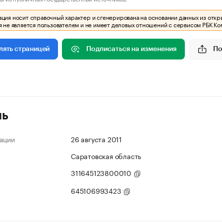
ия носит справочный характер и сгенерирована на основании данных из откр
 не является пользователем и не имеет деловых отношений с сервисом РБК Ко
Подписаться на изменения
По
лять страницей
ль
ации
26 августа 2011
Саратовская область
311645123800010
645106993423