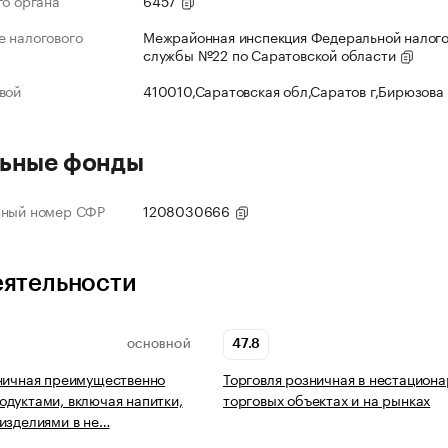
го органа
6457
 налогового
Межрайонная инспекция Федеральной налог
службы №22 по Саратовской области
вой
410010,Саратовская обл,Саратов г,Бирюзова
ьные фонды
нный номер СФР
1208030666
еятельности
47.8
ОСНОВНОЙ
ничная преимущественно
Торговля розничная в нестацион
дуктами, включая напитки,
торговых объектах и на рынках
изделиями в не…