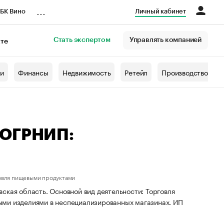
...
БК Вино
Личный кабинет
Стать экспертом
Управлять компанией
кте
азета
жи
Финансы
Недвижимость
Ретейл
Производство
 ОГРНИП:
овля пищевыми продуктами
ская область. Основной вид деятельности: Торговля
ыми изделиями в неспециализированных магазинах. ИП