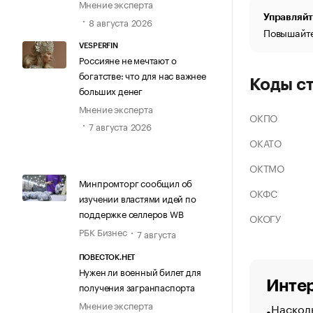
Мнение эксперта
Управляйт
8 августа 2026
Повышайте
VESPERFIN
Россияне не мечтают о
богатстве: что для нас важнее
Коды с
больших денег
Мнение эксперта
ОКПО
7 августа 2026
ОКАТО
ОКТМО
Минпромторг сообщил об
ОКФС
изучении властями идей по
поддержке селлеров WB
ОКОГУ
РБК Бизнес
7 августа
ПОВЕСТОК.НЕТ
Нужен ли военный билет для
Интер
получения загранпаспорта
Мнение эксперта
Насколь