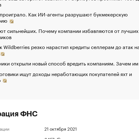
в
 проиграло. Как ИИ-агенты разрушают букмекерскую
рию
ют сильнейших. Почему компании избавляются от лучших
ников
к Wildberries резко нарастил кредиты селлерам до атак н
ики открыли новый способ вредить компаниям. Зачем им
оговики ищут доходы неработающих покупателей яхт и
р
рация ФНС
ации
21 октября 2021