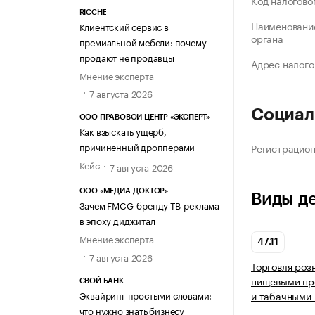
Код налогово
RICCHE
Наименование
Клиентский сервис в
органа
премиальной мебели: почему
продают не продавцы
Адрес налого
Мнение эксперта
7 августа 2026
Социал
ООО ПРАВОВОЙ ЦЕНТР «ЭКСПЕРТ»
Как взыскать ущерб,
причиненный дропперами
Регистрацио
Кейс
7 августа 2026
ООО «МЕДИА-ДОКТОР»
Виды д
Зачем FMCG-бренду ТВ-реклама
в эпоху диджитал
Мнение эксперта
47.11
7 августа 2026
Торговля роз
пищевыми про
СВОЙ БАНК
Эквайринг простыми словами:
и табачными 
что нужно знать бизнесу