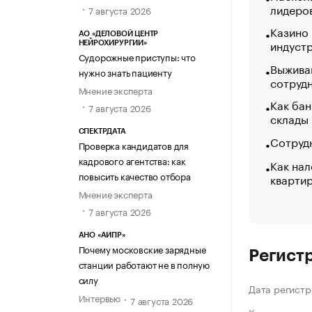
лидеро
7 августа 2026
Казино
АО «ДЕЛОВОЙ ЦЕНТР
индуст
НЕЙРОХИРУРГИИ»
Судорожные приступы: что
Выжива
нужно знать пациенту
сотруд
Мнение эксперта
Как бан
7 августа 2026
склады
СПЕКТРДАТА
Сотрудн
Проверка кандидатов для
кадрового агентства: как
Как нал
повысить качество отбора
кварти
Мнение эксперта
7 августа 2026
АНО «АИПР»
Почему московские зарядные
Регист
станции работают не в полную
силу
Дата регистр
Интервью
7 августа 2026