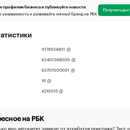
е профилем бизнеса и публикуйте новости
Получить дос
 узнаваемость и развивайте личный бренд на РБК
татистики
0179534831
63401368000
63701000001
16
4210015
есное на РБК
ко ваш авторитет зависит от атрибутов престижа? Тест д