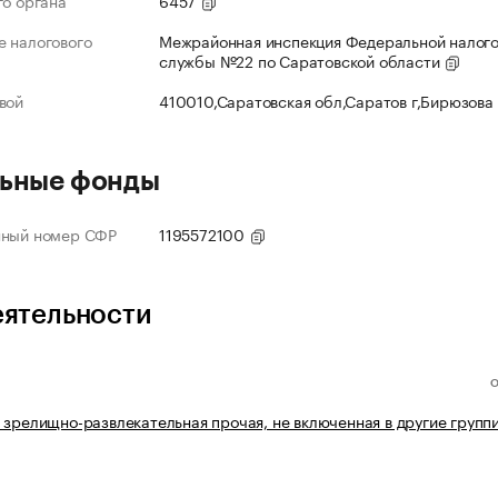
го органа
6457
 налогового
Межрайонная инспекция Федеральной налог
службы №22 по Саратовской области
вой
410010,Саратовская обл,Саратов г,Бирюзова
ьные фонды
нный номер СФР
1195572100
еятельности
 зрелищно-развлекательная прочая, не включенная в другие групп