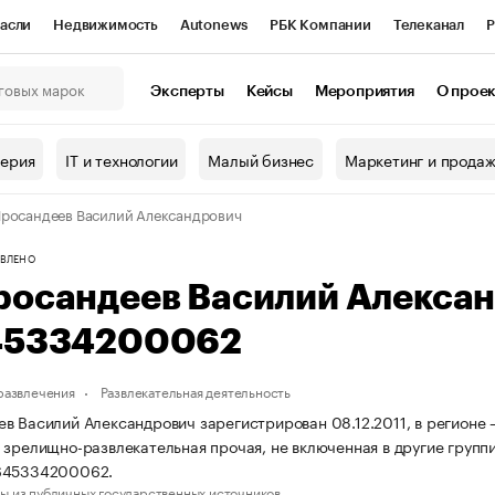
асли
Недвижимость
Autonews
РБК Компании
Телеканал
Р
К Курсы
РБК Life
Тренды
Визионеры
Национальные проекты
Эксперты
Кейсы
Мероприятия
О прое
онный клуб
Исследования
Кредитные рейтинги
Франшизы
Г
терия
IT и технологии
Малый бизнес
Маркетинг и прода
Проверка контрагентов
Политика
Экономика
Бизнес
росандеев Василий Александрович
ы
ВЛЕНО
росандеев Василий Алекса
45334200062
 развлечения
Развлекательная деятельность
в Василий Александрович зарегистрирован 08.12.2011, в регионе 
 зрелищно-развлекательная прочая, не включенная в другие груп
645334200062.
ы из публичных государственных источников.