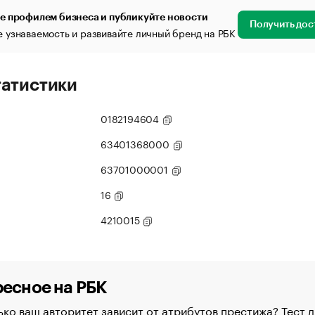
е профилем бизнеса и публикуйте новости
Получить дос
 узнаваемость и развивайте личный бренд на РБК
татистики
0182194604
63401368000
63701000001
16
4210015
есное на РБК
ко ваш авторитет зависит от атрибутов престижа? Тест д