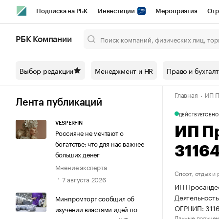
Подписка на РБК
Инвестиции
Мероприятия
Отр
Спорт
Школа управления РБК
РБК Образование
РБ
РБК Компании
Город
Стиль
Крипто
РБК Бизнес-среда
Дискусси
Выбор редакции
Менеджмент и HR
Право и бухгал
Спецпроекты СПб
Конференции СПб
Спецпроекты
Главная
ИП П
Технологии и медиа
Финансы
Рынок наличной валют
Лента публикаций
ДЕЙСТВУЕТ
ОБНО
VESPERFIN
ИП П
Россияне не мечтают о
богатстве: что для нас важнее
3116
больших денег
Мнение эксперта
Спорт, отдых и
7 августа 2026
ИП Просандее
Деятельность
Минпромторг сообщил об
ОГРНИП: 311
изучении властями идей по
Данные получен