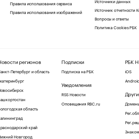
Источники данных
Правила использования сервиса
Источник отчетности 
Правила использования изображений
Вопросы и ответы
Политика Cookies РБК
Новости регионов
Подписки
РБК Н
анкт-Петербург и область
Подписка на РБК
iOS
катеринбург
Androi
Уведомления
Новосибирск
Други
RSS Новости
Башкортостан
Оповещения RBC.ru
Домены
ологодская область
Рег.об
Калининград
Рег.ре
раснодарский край
Знаком
Нижний Новгород