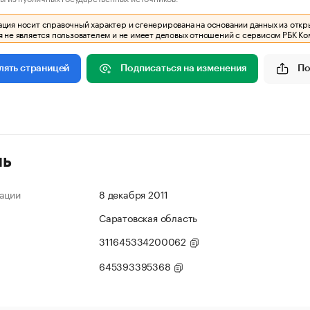
ия носит справочный характер и сгенерирована на основании данных из откр
 не является пользователем и не имеет деловых отношений с сервисом РБК Ко
Подписаться на изменения
По
лять страницей
ль
ации
8 декабря 2011
Саратовская область
311645334200062
645393395368