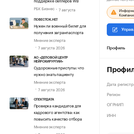
поддержке селлеров WB
РБК Бизнес
7 августа
Информац
Компания
ПОВЕСТОК.НЕТ
Нужен ли военный билет для
Управ
получения загранпаспорта
Мнение эксперта
7 августа 2026
Профиль
АО «ДЕЛОВОЙ ЦЕНТР
НЕЙРОХИРУРГИИ»
Судорожные приступы: что
Профи
нужно знать пациенту
Мнение эксперта
Дата регистр
7 августа 2026
Регион
СПЕКТРДАТА
ОГРНИП
Проверка кандидатов для
кадрового агентства: как
ИНН
повысить качество отбора
Мнение эксперта
7 августа 2026