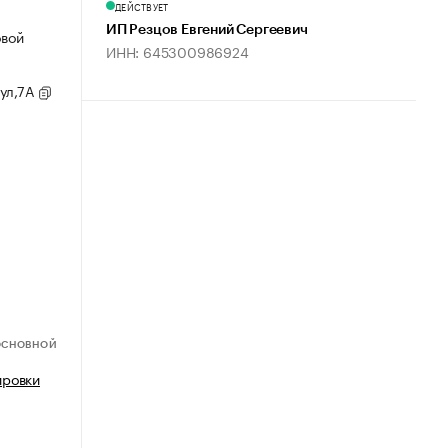
ДЕЙСТВУЕТ
ИП Резцов Евгений Сергеевич
овой
ИНН: 645300986924
 ул,7А
ОСНОВНОЙ
ировки