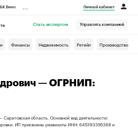
...
БК Вино
Личный кабинет
Стать экспертом
Управлять компанией
кте
азета
жи
Финансы
Недвижимость
Ретейл
Производство
ндрович — ОГРНИП:
— Саратовская область. Основной вид деятельности:
пировки. ИП присвоены реквизиты ИНН: 645393395368 и