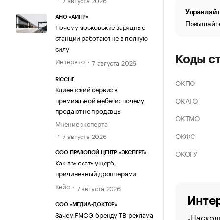
Управляйт
АНО «АИПР»
Повышайте
Почему московские зарядные
станции работают не в полную
силу
Коды с
Интервью
7 августа 2026
RICCHE
ОКПО
Клиентский сервис в
ОКАТО
премиальной мебели: почему
продают не продавцы
ОКТМО
Мнение эксперта
ОКФС
7 августа 2026
ОКОГУ
ООО ПРАВОВОЙ ЦЕНТР «ЭКСПЕРТ»
Как взыскать ущерб,
причиненный дропперами
Кейс
7 августа 2026
Интер
ООО «МЕДИА-ДОКТОР»
Зачем FMCG-бренду ТВ-реклама
Насколь