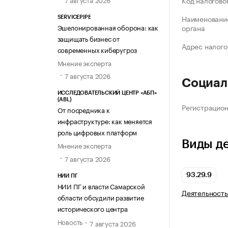
Код налогово
Наименование
SERVICEPIPE
Эшелонированная оборона: как
органа
защищать бизнес от
Адрес налого
современных киберугроз
Мнение эксперта
7 августа 2026
Социал
ИССЛЕДОВАТЕЛЬСКИЙ ЦЕНТР «АБП»
(ABL)
Регистрацио
От посредника к
инфраструктуре: как меняется
роль цифровых платформ
Виды д
Мнение эксперта
7 августа 2026
93.29.9
НИИ ПГ
НИИ ПГ и власти Самарской
Деятельность
области обсудили развитие
исторического центра
Новость
7 августа 2026