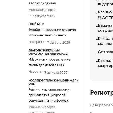
в эпоху диджитал
лидеро
Мнение эксперта
Казино
7 августа 2026
индуст
Выжива
СВОЙ БАНК
сотруд
Эквайринг простыми словами:
что нужно знать бизнесу
Как бан
Интервью
7 августа 2026
склады
Сотрудн
БЛАГОТВОРИТЕЛЬНЫЙ
ОБРАЗОВАТЕЛЬНЫЙ ФОНД
«МАРХАМАТ»
«Мархамат» провел летние
Как нал
кварти
смены для детей с ОВЗ
Новость
7 августа 2026
ИССЛЕДОВАТЕЛЬСКИЙ ЦЕНТР «АБП»
(ABL)
Рейтинг как капитал: кому
Регист
принадлежит цифровая
репутация на платформах
Дата регистр
Мнение эксперта
7 августа 2026