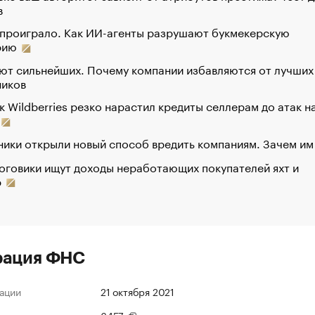
в
 проиграло. Как ИИ-агенты разрушают букмекерскую
рию
ют сильнейших. Почему компании избавляются от лучших
ников
к Wildberries резко нарастил кредиты селлерам до атак н
ики открыли новый способ вредить компаниям. Зачем им
оговики ищут доходы неработающих покупателей яхт и
р
рация ФНС
ации
21 октября 2021