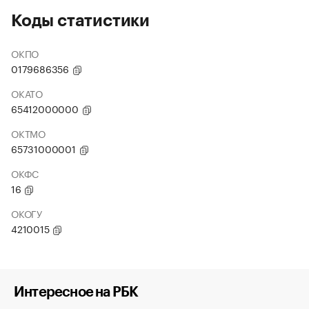
Коды статистики
ОКПО
0179686356
ОКАТО
65412000000
ОКТМО
65731000001
ОКФС
16
ОКОГУ
4210015
Интересное на РБК