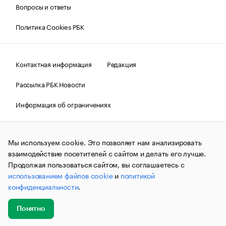
Вопросы и ответы
Политика Cookies РБК
Контактная информация
Редакция
Рассылка РБК Новости
Информация об ограничениях
Правовая информация
О соблюдении авторских прав
Мы используем cookie. Это позволяет нам анализировать
© АО «РОСБИЗНЕСКОНСАЛТИНГ»,
1995–2026.
Сообщения
и материалы информационного агентства «РБК»
взаимодействие посетителей с сайтом и делать его лучше.
(зарегистрировано Федеральной службой по надзору в сфере
Продолжая пользоваться сайтом, вы соглашаетесь с
связи, информационных технологий и массовых
использованием файлов cookie
и
политикой
коммуникаций (Роскомнадзор) 09.12.2015 за номером ИА
№ФС77-63848) сопровождаются пометкой «РБК». Отдельные
конфиденциальности
.
публикации могут содержать информацию,
не предназначенную для пользователей
до 18 лет.
companycardsfeedback@rbc.ru
Понятно
Добавить
Главное
Эксперты
Кейсы
Мероприятия