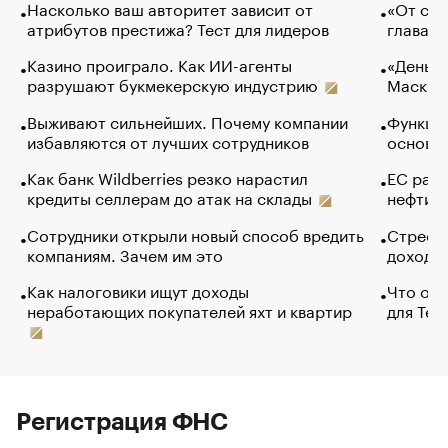
Насколько ваш авторитет зависит от
«От спо
атрибутов престижа? Тест для лидеров
глава к
Казино проиграло. Как ИИ-агенты
«Деньги
разрушают букмекерскую индустрию
Маск в 
Выживают сильнейших. Почему компании
Функции
избавляются от лучших сотрудников
основ э
Как банк Wildberries резко нарастил
ЕС раз
кредиты селлерам до атак на склады
нефти —
Сотрудники открыли новый способ вредить
Стресс 
компаниям. Зачем им это
доходов
Как налоговики ищут доходы
Что обв
неработающих покупателей яхт и квартир
для Tel
Регистрация ФНС