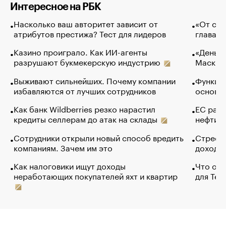
Интересное на РБК
Насколько ваш авторитет зависит от
«От спо
атрибутов престижа? Тест для лидеров
глава к
Казино проиграло. Как ИИ-агенты
«Деньги
разрушают букмекерскую индустрию
Маск в 
Выживают сильнейших. Почему компании
Функции
избавляются от лучших сотрудников
основ э
Как банк Wildberries резко нарастил
ЕС раз
кредиты селлерам до атак на склады
нефти —
Сотрудники открыли новый способ вредить
Стресс 
компаниям. Зачем им это
доходов
Как налоговики ищут доходы
Что обв
неработающих покупателей яхт и квартир
для Tel