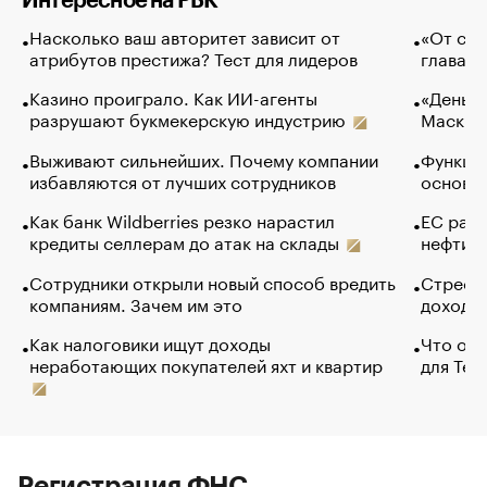
Интересное на РБК
Насколько ваш авторитет зависит от
«От спо
атрибутов престижа? Тест для лидеров
глава к
Казино проиграло. Как ИИ-агенты
«Деньги
разрушают букмекерскую индустрию
Маск в 
Выживают сильнейших. Почему компании
Функции
избавляются от лучших сотрудников
основ э
Как банк Wildberries резко нарастил
ЕС раз
кредиты селлерам до атак на склады
нефти —
Сотрудники открыли новый способ вредить
Стресс 
компаниям. Зачем им это
доходов
Как налоговики ищут доходы
Что обв
неработающих покупателей яхт и квартир
для Tel
Регистрация ФНС