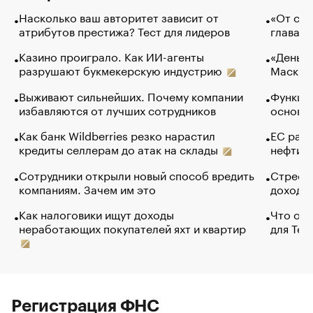
Насколько ваш авторитет зависит от
«От спо
атрибутов престижа? Тест для лидеров
глава к
Казино проиграло. Как ИИ-агенты
«Деньги
разрушают букмекерскую индустрию
Маск в 
Выживают сильнейших. Почему компании
Функции
избавляются от лучших сотрудников
основ э
Как банк Wildberries резко нарастил
ЕС раз
кредиты селлерам до атак на склады
нефти —
Сотрудники открыли новый способ вредить
Стресс 
компаниям. Зачем им это
доходов
Как налоговики ищут доходы
Что обв
неработающих покупателей яхт и квартир
для Tel
Регистрация ФНС