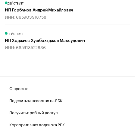
ДЕЙСТВУЕТ
ИП Горбунов Андрей Михайлович
ИНН: 665903918758
ДЕЙСТВУЕТ
ИП Ходжиев Хушбахтджон Махсудович
ИНН: 665913522836
О проекте
Поделиться новостью на РБК
Получить пробный доступ
Корпоративная подписка РБК