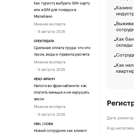
Как туристу выбрать SIM-карту
Казино
или eSIM для поездки в
индуст
Малайзию
Выжива
Мнение эксперта
сотруд
6 августа 2026
Как бан
СПЕКТРДАТА
склады
Сдельная оплата труда: что это
Сотрудн
такое, виды и правила расчета
Мнение эксперта
Как нал
6 августа 2026
кварти
НЕКО-ФРАНЧ
Налоги во франчайзинге: как
платить меньше и не нарушать
закон
Регист
Мнение эксперта
6 августа 2026
Дата регистр
OWL | СОВА
Код налогово
Новый сотрудник как клиент: