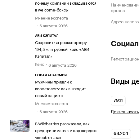
почему компании вкладываются
Наименование
в welcome-боксы
органа
Мнение эксперта
Адрес налого
6 августа 2026
АВИ КЭПИТАЛ
Сохранить агроэкспортеру
Социал
194,5 млн рублей: кейс «АВИ
Кэпитал»
Регистрацио
Кейс
6 августа 2026
НОВАЯ АНАТОМИЯ
Виды д
Мужчины пришли к
косметологу: как выглядит
новый пациент
79.11
Мнение эксперта
Деятельность
6 августа 2026
В Wildberries рассказали, как
предпринимателям подтвердить
68.20.1
ущерб от атак