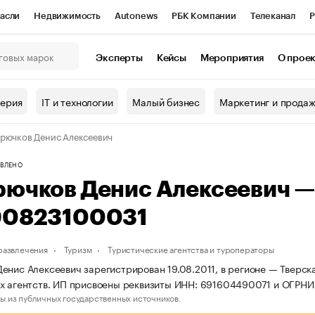
асли
Недвижимость
Autonews
РБК Компании
Телеканал
Р
К Курсы
РБК Life
Тренды
Визионеры
Национальные проекты
Эксперты
Кейсы
Мероприятия
О прое
онный клуб
Исследования
Кредитные рейтинги
Франшизы
Г
терия
IT и технологии
Малый бизнес
Маркетинг и прода
Проверка контрагентов
Политика
Экономика
Бизнес
рючков Денис Алексеевич
ы
ВЛЕНО
рючков Денис Алексеевич 
90823100031
 развлечения
Туризм
Туристические агентства и туроператоры
енис Алексеевич зарегистрирован 19.08.2011, в регионе — Тверска
х агентств. ИП присвоены реквизиты ИНН: 691604490071 и ОГРН
ы из публичных государственных источников.