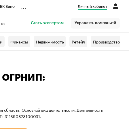
...
БК Вино
Личный кабинет
Стать экспертом
Управлять компанией
кте
азета
жи
Финансы
Недвижимость
Ретейл
Производство
— ОГРНИП:
я область. Основной вид деятельности: Деятельность
ИП: 311690823100031.