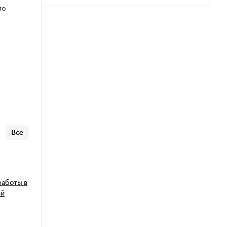
по
Все
работы в
ий