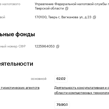
 налогового
Управление Федеральной налоговой службы 
Тверской области
вой
170100, Тверь г, Вагжанова ул, д 23
ьные фонды
нный номер СФР
1225964053
еятельности
62.02
ОСНОВНОЙ
 туристических агентств
Деятельность консультативная и 
области компьютерных технолог
79.90.1