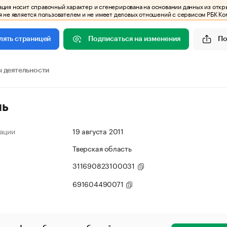
ия носит справочный характер и сгенерирована на основании данных из откр
 не является пользователем и не имеет деловых отношений с сервисом РБК Ко
Подписаться на изменения
По
лять страницей
 деятельности
ль
ации
19 августа 2011
Тверская область
311690823100031
691604490071