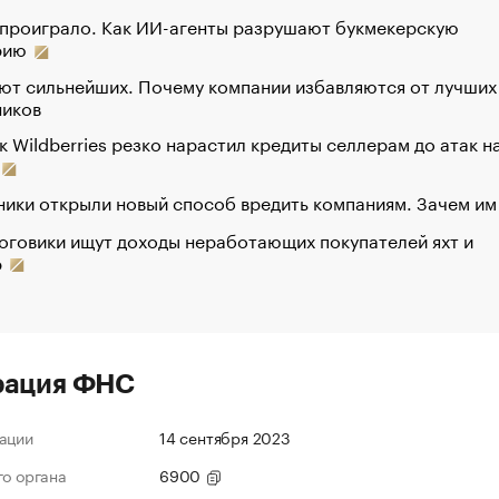
 проиграло. Как ИИ-агенты разрушают букмекерскую
рию
ют сильнейших. Почему компании избавляются от лучших
ников
к Wildberries резко нарастил кредиты селлерам до атак н
ики открыли новый способ вредить компаниям. Зачем им
оговики ищут доходы неработающих покупателей яхт и
р
рация ФНС
ации
14 сентября 2023
го органа
6900