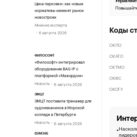
Управляйт
Цена парковки: как новые
Повышайте
нормативы изменят рынок
новостроек
Мнение эксперта
Коды с
6 августа 2026
ОКПО
ОКАТО
ФИЛОСОФТ
«Философт» интегрировал
ОКТМО
оборудование BAS-IP с
платформой «Мажордом»
ОКФС
Новость
6 августа 2026
ОКОГУ
ЭМЦТ
ЭМЦТ поставила тренажер для
судомехаников в Морской
колледж в Петербурге
Интер
Новость
6 августа 2026
Насколь
лидеро
ESIM365