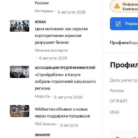
России
Информац
Компания
Интервью
6 августа 2026
АПКБК
Управ
Цена молчания: как скрытая
корпоративная агрессия
разрушает бизнес
Профиль
Виды
Мнение эксперта
6 августа 2026
Профи
АССОЦИАЦИЯ ПРЕДПРИНИМАТЕЛЕЙ
«Стройдебаты» в Калуге
Дата регистр
собрали строителей калужского
региона
Регион
Новость
6 августа 2026
ОГРНИП
Wildberries объявил о новых
ИНН
мерах поддержки продавцов
РБК Бизнес
6 августа
SMARENT