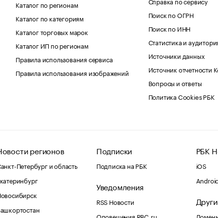
Справка по сервису
Каталог по регионам
Поиск по ОГРН
Каталог по категориям
Поиск по ИНН
Каталог торговых марок
Статистика и аудитори
Каталог ИП по регионам
Источники данных
Правила использования сервиса
Источник отчетности 
Правила использования изображений
Вопросы и ответы
Политика Cookies РБК
Новости регионов
Подписки
РБК Н
анкт-Петербург и область
Подписка на РБК
iOS
катеринбург
Androi
Уведомления
Новосибирск
Други
RSS Новости
Башкортостан
Оповещения RBC.ru
Домены