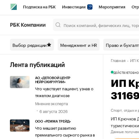
Подписка на РБК
Инвестиции
Мероприятия
Отр
Спорт
Школа управления РБК
РБК Образование
РБ
РБК Компании
Город
Стиль
Крипто
РБК Бизнес-среда
Дискусси
Выбор редакции
Менеджмент и HR
Право и бухгал
Спецпроекты СПб
Конференции СПб
Спецпроекты
Главная
ИП К
Технологии и медиа
Финансы
Рынок наличной валют
Лента публикаций
ДЕЙСТВУЕТ
ОБНО
АО «ДЕЛОВОЙ ЦЕНТР
ИП К
НЕЙРОХИРУРГИИ»
Что чувствует пациент, узнав о
3116
тяжелом диагнозе
Мнение эксперта
Спорт, отдых и
6 августа 2026
ИП Крючков Д
ООО «РЕММА ТРЕЙД»
туристически
Что мешает развитию
Данные получен
премиального сырного рынка в