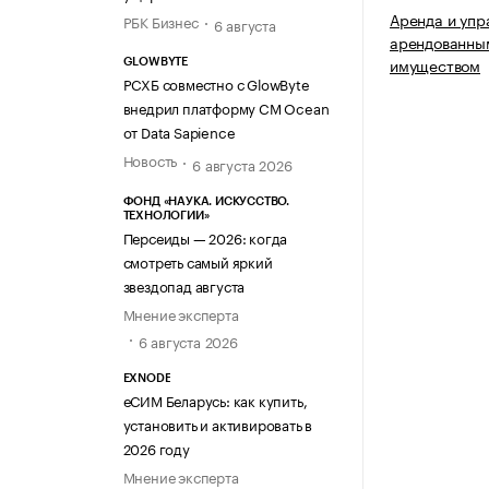
Аренда и упр
РБК Бизнес
6 августа
арендованны
имуществом
GLOWBYTE
РСХБ совместно с GlowByte
внедрил платформу CM Ocean
от Data Sapience
Новость
6 августа 2026
ФОНД «НАУКА. ИСКУССТВО.
ТЕХНОЛОГИИ»
Персеиды — 2026: когда
смотреть самый яркий
звездопад августа
Мнение эксперта
6 августа 2026
EXNODE
еСИМ Беларусь: как купить,
установить и активировать в
2026 году
Мнение эксперта