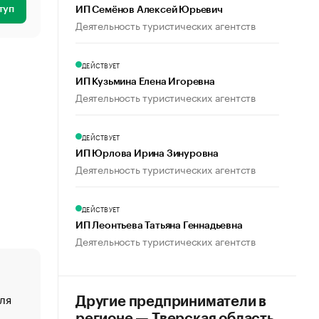
туп
ИП Семёнов Алексей Юрьевич
Деятельность туристических агентств
ДЕЙСТВУЕТ
ИП Кузьмина Елена Игоревна
Деятельность туристических агентств
ДЕЙСТВУЕТ
ИП Юрлова Ирина Зинуровна
Деятельность туристических агентств
ДЕЙСТВУЕТ
ИП Леонтьева Татьяна Геннадьевна
Деятельность туристических агентств
ля
«От спорта тело стареет иначе». Как живет глава ко
Другие предприниматели в
создавшей GTA