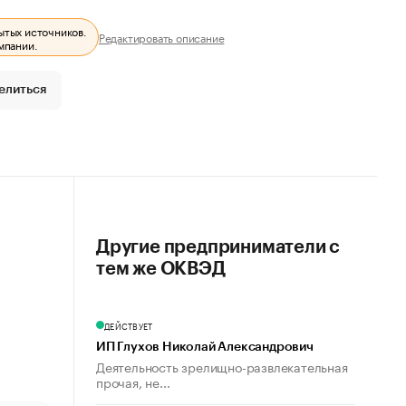
ытых источников.
Редактировать описание
мпании.
елиться
Другие предприниматели с
тем же ОКВЭД
ДЕЙСТВУЕТ
ИП Глухов Николай Александрович
Деятельность зрелищно-развлекательная
прочая, не...