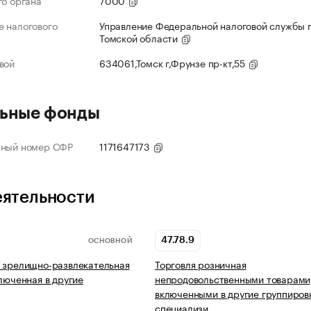
го органа
7000
 налогового
Управление Федеральной налоговой службы 
Томской области
вой
634061,Томск г,Фрунзе пр-кт,55
ьные фонды
нный номер СФР
1171647173
еятельности
47.78.9
ОСНОВНОЙ
 зрелищно-развлекательная
Торговля розничная
ключенная в другие
непродовольственными товарами,
включенными в другие группировк
специализи…