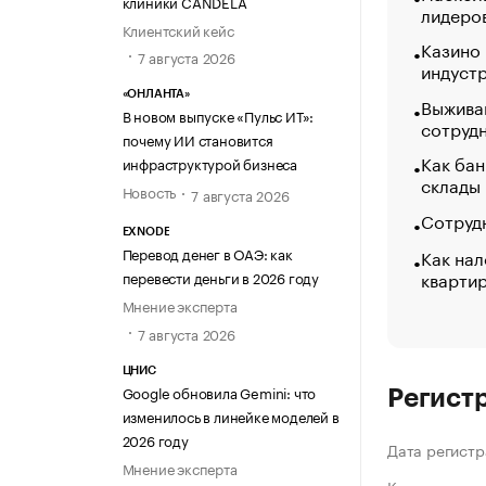
клиники CANDELA
лидеро
Клиентский кейс
Казино
7 августа 2026
индуст
«ОНЛАНТА»
Выжива
В новом выпуске «Пульс ИТ»:
сотруд
почему ИИ становится
Как бан
инфраструктурой бизнеса
склады
Новость
7 августа 2026
Сотрудн
EXNODE
Перевод денег в ОАЭ: как
Как нал
кварти
перевести деньги в 2026 году
Мнение эксперта
7 августа 2026
ЦНИС
Google обновила Gemini: что
Регист
изменилось в линейке моделей в
2026 году
Дата регистр
Мнение эксперта