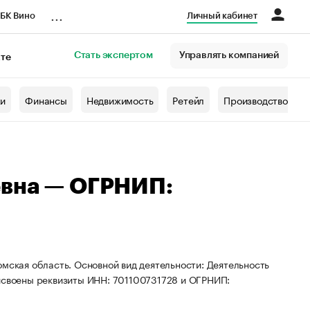
...
БК Вино
Личный кабинет
Стать экспертом
Управлять компанией
кте
азета
жи
Финансы
Недвижимость
Ретейл
Производство
евна — ОГРНИП:
омская область. Основной вид деятельности: Деятельность
рисвоены реквизиты ИНН: 701100731728 и ОГРНИП: