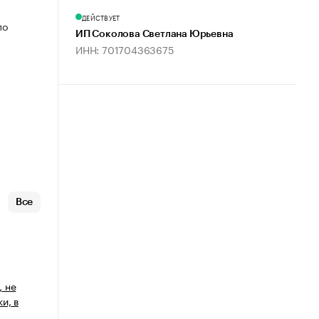
ДЕЙСТВУЕТ
по
ИП Соколова Светлана Юрьевна
ИНН: 701704363675
Все
 не
и, в