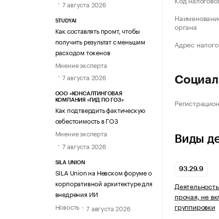
Код налогово
7 августа 2026
Наименование
STUDYAI
органа
Как составлять промт, чтобы
получить результат с меньшим
Адрес налого
расходом токенов
Мнение эксперта
7 августа 2026
Социал
ООО «КОНСАЛТИНГОВАЯ
Регистрацио
КОМПАНИЯ «ГИД ПО ГОЗ»
Как подтвердить фактическую
себестоимость в ГОЗ
Мнение эксперта
Виды д
7 августа 2026
SILA UNION
93.29.9
SILA Union на Невском форуме о
корпоративной архитектуре для
Деятельность
внедрения ИИ
прочая, не в
группировки
Новость
7 августа 2026