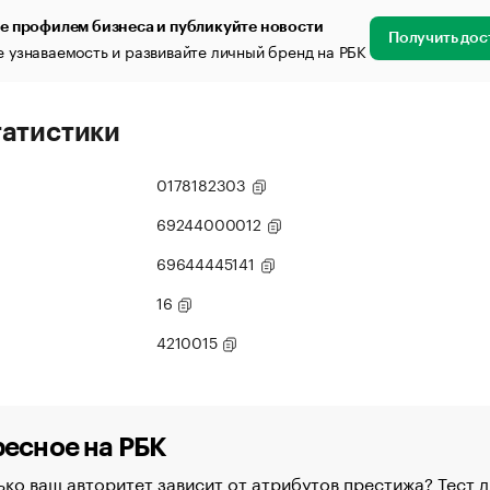
е профилем бизнеса и публикуйте новости
Получить дос
 узнаваемость и развивайте личный бренд на РБК
татистики
0178182303
69244000012
69644445141
16
4210015
есное на РБК
ко ваш авторитет зависит от атрибутов престижа? Тест д