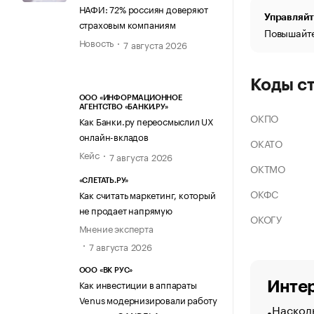
НАФИ: 72% россиян доверяют
Управляйт
страховым компаниям
Повышайте
Новость
7 августа 2026
Коды с
ООО «ИНФОРМАЦИОННОЕ
АГЕНТСТВО «БАНКИ.РУ»
ОКПО
Как Банки.ру переосмыслил UX
онлайн-вкладов
ОКАТО
Кейс
7 августа 2026
ОКТМО
«СЛЕТАТЬ.РУ»
ОКФС
Как считать маркетинг, который
не продает напрямую
ОКОГУ
Мнение эксперта
7 августа 2026
ООО «ВК РУС»
Как инвестиции в аппараты
Интер
Venus модернизировали работу
Насколь