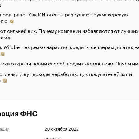
в
 проиграло. Как ИИ-агенты разрушают букмекерскую
рию
ют сильнейших. Почему компании избавляются от лучших
ников
к Wildberries резко нарастил кредиты селлерам до атак н
ики открыли новый способ вредить компаниям. Зачем им
оговики ищут доходы неработающих покупателей яхт и
р
рация ФНС
ации
20 октября 2022