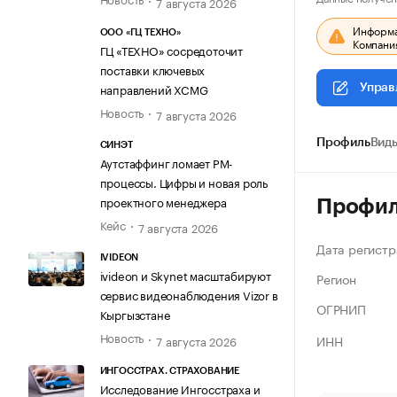
7 августа 2026
Информац
ООО «ГЦ ТЕХНО»
Компания
ГЦ «ТЕХНО» сосредоточит
поставки ключевых
направлений XCMG
Управ
Новость
7 августа 2026
Профиль
Виды
СИНЭТ
Аутстаффинг ломает PM-
процессы. Цифры и новая роль
проектного менеджера
Профи
Кейс
7 августа 2026
Дата регистр
IVIDEON
ivideon и Skynet масштабируют
Регион
сервис видеонаблюдения Vizor в
ОГРНИП
Кыргызстане
Новость
ИНН
7 августа 2026
ИНГОССТРАХ. СТРАХОВАНИЕ
Исследование Ингосстраха и