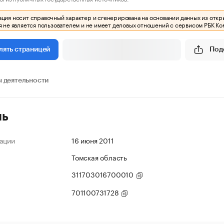
ия носит справочный характер и сгенерирована на основании данных из откр
 не является пользователем и не имеет деловых отношений с сервисом РБК Ко
Под
лять страницей
 деятельности
ль
ации
16 июня 2011
Томская область
311703016700010
701100731728