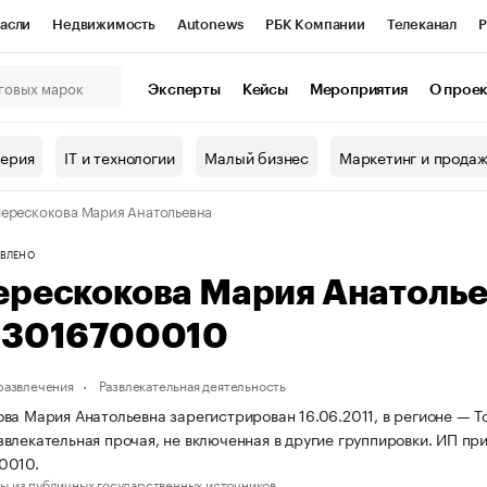
асли
Недвижимость
Autonews
РБК Компании
Телеканал
Р
К Курсы
РБК Life
Тренды
Визионеры
Национальные проекты
Эксперты
Кейсы
Мероприятия
О прое
онный клуб
Исследования
Кредитные рейтинги
Франшизы
Г
терия
IT и технологии
Малый бизнес
Маркетинг и прода
Проверка контрагентов
Политика
Экономика
Бизнес
ерескокова Мария Анатольевна
ы
ВЛЕНО
ерескокова Мария Анатоль
03016700010
 развлечения
Развлекательная деятельность
ва Мария Анатольевна зарегистрирован 16.06.2011, в регионе — Т
влекательная прочая, не включенная в другие группировки. ИП п
0010.
ы из публичных государственных источников.