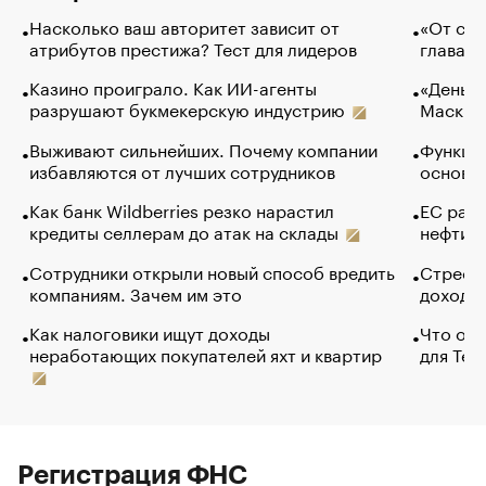
Насколько ваш авторитет зависит от
«От спо
атрибутов престижа? Тест для лидеров
глава к
Казино проиграло. Как ИИ-агенты
«Деньги
разрушают букмекерскую индустрию
Маск в 
Выживают сильнейших. Почему компании
Функции
избавляются от лучших сотрудников
основ э
Как банк Wildberries резко нарастил
ЕС раз
кредиты селлерам до атак на склады
нефти —
Сотрудники открыли новый способ вредить
Стресс 
компаниям. Зачем им это
доходов
Как налоговики ищут доходы
Что обв
неработающих покупателей яхт и квартир
для Tel
Регистрация ФНС