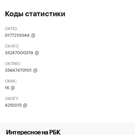
Коды статистики
ОКПО
0177210044
ОКАТО
35247000319
ОКТМО
35647470101
ОКФС
16
ОКОГУ
4210015
Интересное на РБК