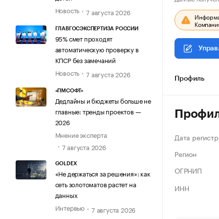
Новость
7 августа 2026
Информац
Компания
ГЛАВГОСЭКСПЕРТИЗА РОССИИ
95% смет проходят
автоматическую проверку в
Управ
КПСР без замечаний
Новость
7 августа 2026
Профиль
«ПМСОФТ»
Дедлайны и бюджеты больше не
главные: тренды проектов —
Профи
2026
Мнение эксперта
Дата регистр
7 августа 2026
Регион
GOLDEX
ОГРНИП
«Не держаться за решения»: как
сеть золотоматов растет на
ИНН
данных
Интервью
7 августа 2026