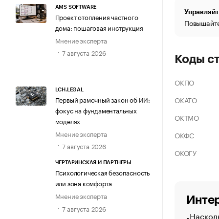
AMS SOFTWARE
Управляйт
Проект отопления частного
Повышайте
дома: пошаговая инструкция
Мнение эксперта
7 августа 2026
Коды с
ОКПО
LCH.LEGAL
ОКАТО
Первый рамочный закон об ИИ:
фокус на фундаментальных
ОКТМО
моделях
Мнение эксперта
ОКФС
7 августа 2026
ОКОГУ
ЧЕРТАРИНСКАЯ И ПАРТНЕРЫ
Психологическая безопасность
или зона комфорта
Мнение эксперта
Интер
7 августа 2026
Насколь