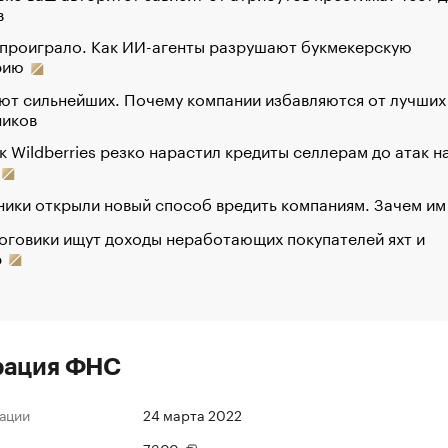
в
 проиграло. Как ИИ-агенты разрушают букмекерскую
рию
ют сильнейших. Почему компании избавляются от лучших
ников
к Wildberries резко нарастил кредиты селлерам до атак н
ики открыли новый способ вредить компаниям. Зачем им
оговики ищут доходы неработающих покупателей яхт и
р
рация ФНС
ации
24 марта 2022