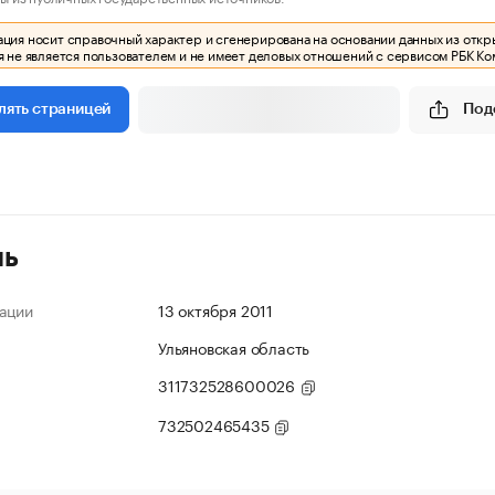
ия носит справочный характер и сгенерирована на основании данных из откр
 не является пользователем и не имеет деловых отношений с сервисом РБК Ко
Под
лять страницей
ль
ации
13 октября 2011
Ульяновская область
311732528600026
732502465435