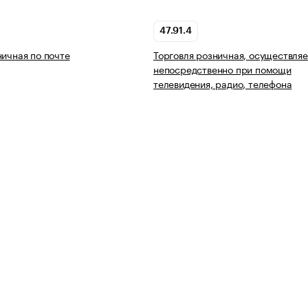
47.91.4
ничная по почте
Торговля розничная, осуществля
непосредственно при помощи
телевидения, радио, телефона