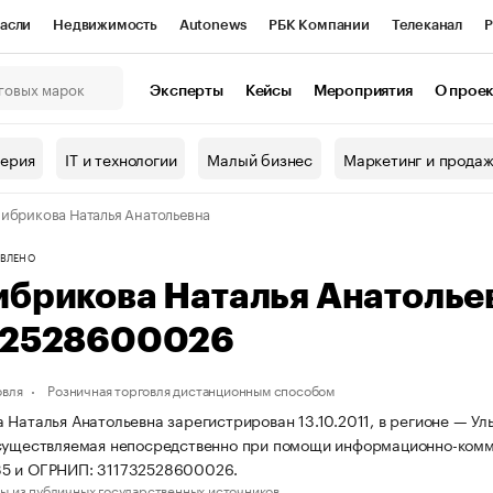
асли
Недвижимость
Autonews
РБК Компании
Телеканал
Р
К Курсы
РБК Life
Тренды
Визионеры
Национальные проекты
Эксперты
Кейсы
Мероприятия
О прое
онный клуб
Исследования
Кредитные рейтинги
Франшизы
Г
терия
IT и технологии
Малый бизнес
Маркетинг и прода
Проверка контрагентов
Политика
Экономика
Бизнес
ибрикова Наталья Анатольевна
ы
ВЛЕНО
ибрикова Наталья Анатолье
32528600026
овля
Розничная торговля дистанционным способом
 Наталья Анатольевна зарегистрирован 13.10.2011, в регионе — Уль
существляемая непосредственно при помощи информационно-комм
5 и ОГРНИП: 311732528600026.
ы из публичных государственных источников.