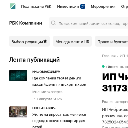
Подписка на РБК
Инвестиции
Мероприятия
Отр
Спорт
Школа управления РБК
РБК Образование
РБ
РБК Компании
Город
Стиль
Крипто
РБК Бизнес-среда
Дискусси
Выбор редакции
Менеджмент и HR
Право и бухгал
Спецпроекты СПб
Конференции СПб
Спецпроекты
Главная
ИП Ч
Технологии и медиа
Финансы
Рынок наличной валют
Лента публикаций
ДЕЙСТВУЕТ
ОБНО
ИНФОМАКСИМУМ
ИП Ч
Где компания теряет деньги
каждый день: пять скрытых зон
3117
Мнение эксперта
7 августа 2026
Розничная торг
ИП Чибрикова
ООО «СТАВНИ»
Жилье на вырост: как меняется
розничная, о
подход к покупке квартир для
73250246543
детей
Данные получен