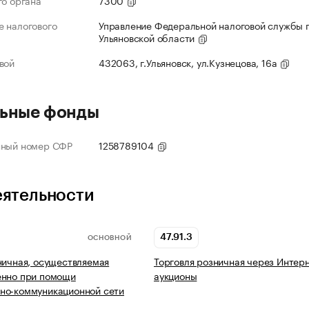
го органа
7300
 налогового
Управление Федеральной налоговой службы 
Ульяновской области
вой
432063, г.Ульяновск, ул.Кузнецова, 16а
ьные фонды
нный номер СФР
1258789104
еятельности
47.91.3
ОСНОВНОЙ
ничная, осуществляемая
Торговля розничная через Интерн
енно при помощи
аукционы
но-коммуникационной сети