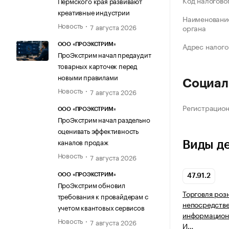
Код налогово
Пермского края развивают
креативные индустрии
Наименование
Новость
7 августа 2026
органа
Адрес налого
ООО «ПРОЭКСТРИМ»
ПроЭкстрим начал предаудит
товарных карточек перед
новыми правилами
Социал
Новость
7 августа 2026
Регистрацио
ООО «ПРОЭКСТРИМ»
ПроЭкстрим начал раздельно
оценивать эффективность
каналов продаж
Виды д
Новость
7 августа 2026
ООО «ПРОЭКСТРИМ»
47.91.2
ПроЭкстрим обновил
Торговля роз
требования к провайдерам с
непосредств
учетом квантовых сервисов
информацион
Новость
7 августа 2026
И…