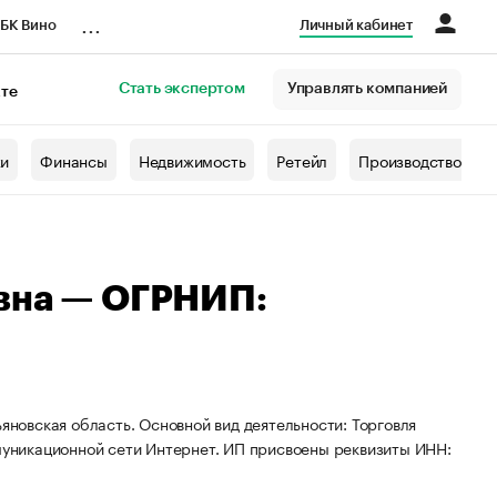
...
БК Вино
Личный кабинет
Стать экспертом
Управлять компанией
кте
азета
жи
Финансы
Недвижимость
Ретейл
Производство
вна — ОГРНИП:
яновская область. Основной вид деятельности: Торговля
уникационной сети Интернет. ИП присвоены реквизиты ИНН: