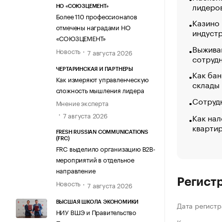
лидеро
НО «СОЮЗЦЕМЕНТ»
Более 110 профессионалов
Казино
отмечены наградами НО
индуст
«СОЮЗЦЕМЕНТ»
Выжива
Новость
7 августа 2026
сотруд
ЧЕРТАРИНСКАЯ И ПАРТНЕРЫ
Как бан
Как измеряют управленческую
склады
сложность мышления лидера
Сотрудн
Мнение эксперта
7 августа 2026
Как нал
кварти
FRESH RUSSIAN COMMUNICATIONS
(FRC)
FRC выделило организацию B2B-
мероприятий в отдельное
направление
Регист
Новость
7 августа 2026
ВЫСШАЯ ШКОЛА ЭКОНОМИКИ
Дата регистр
НИУ ВШЭ и Правительство