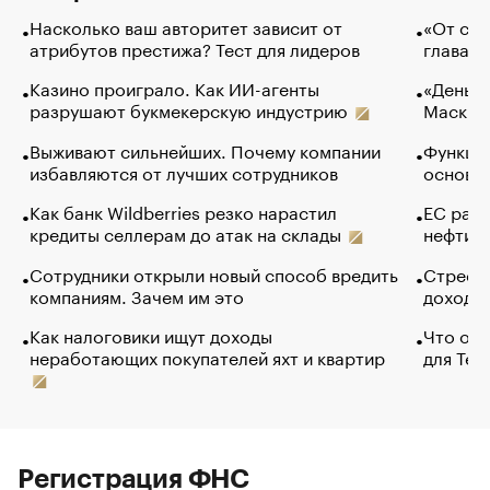
Насколько ваш авторитет зависит от
«От спо
атрибутов престижа? Тест для лидеров
глава к
Казино проиграло. Как ИИ-агенты
«Деньги
разрушают букмекерскую индустрию
Маск в 
Выживают сильнейших. Почему компании
Функции
избавляются от лучших сотрудников
основ э
Как банк Wildberries резко нарастил
ЕС раз
кредиты селлерам до атак на склады
нефти —
Сотрудники открыли новый способ вредить
Стресс 
компаниям. Зачем им это
доходов
Как налоговики ищут доходы
Что обв
неработающих покупателей яхт и квартир
для Tel
Регистрация ФНС