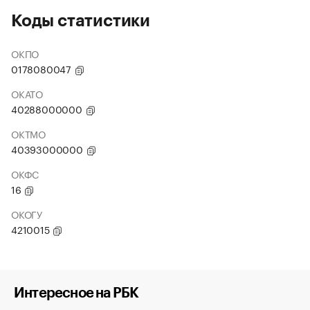
Коды статистики
ОКПО
0178080047
ОКАТО
40288000000
ОКТМО
40393000000
ОКФС
16
ОКОГУ
4210015
Интересное на РБК