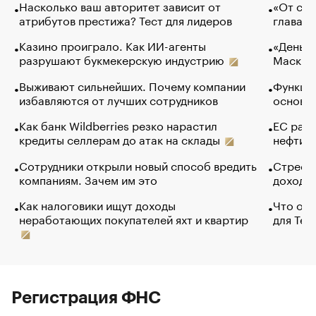
Насколько ваш авторитет зависит от
«От спо
атрибутов престижа? Тест для лидеров
глава к
Казино проиграло. Как ИИ-агенты
«Деньги
разрушают букмекерскую индустрию
Маск в 
Выживают сильнейших. Почему компании
Функции
избавляются от лучших сотрудников
основ э
Как банк Wildberries резко нарастил
ЕС раз
кредиты селлерам до атак на склады
нефти —
Сотрудники открыли новый способ вредить
Стресс 
компаниям. Зачем им это
доходов
Как налоговики ищут доходы
Что обв
неработающих покупателей яхт и квартир
для Tel
Регистрация ФНС