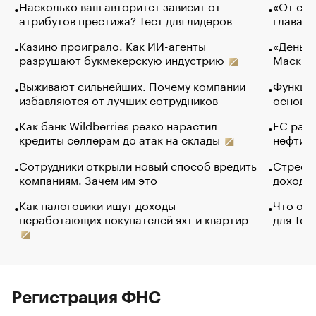
Насколько ваш авторитет зависит от
«От спо
атрибутов престижа? Тест для лидеров
глава к
Казино проиграло. Как ИИ-агенты
«Деньги
разрушают букмекерскую индустрию
Маск в 
Выживают сильнейших. Почему компании
Функции
избавляются от лучших сотрудников
основ э
Как банк Wildberries резко нарастил
ЕС раз
кредиты селлерам до атак на склады
нефти —
Сотрудники открыли новый способ вредить
Стресс 
компаниям. Зачем им это
доходов
Как налоговики ищут доходы
Что обв
неработающих покупателей яхт и квартир
для Tel
Регистрация ФНС