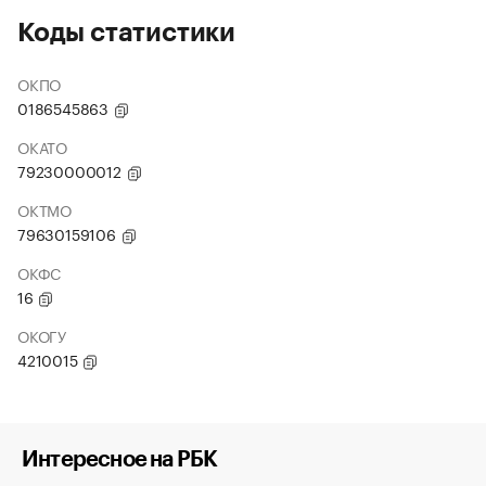
Коды статистики
ОКПО
0186545863
ОКАТО
79230000012
ОКТМО
79630159106
ОКФС
16
ОКОГУ
4210015
Интересное на РБК