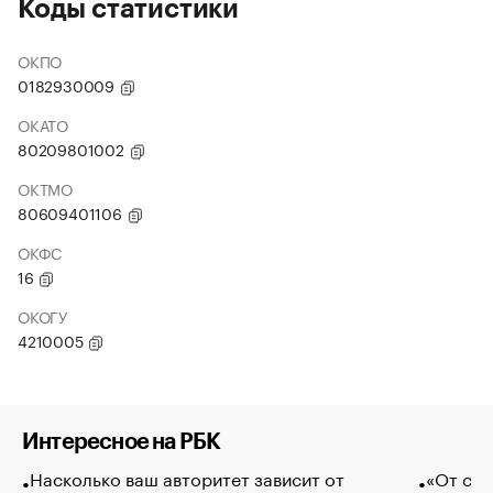
Коды статистики
ОКПО
0182930009
ОКАТО
80209801002
ОКТМО
80609401106
ОКФС
16
ОКОГУ
4210005
Интересное на РБК
Насколько ваш авторитет зависит от
«От спо