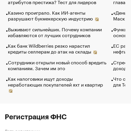
атрибутов престижа? Тест для лидеров
глава к
Казино проиграло. Как ИИ-агенты
«Деньги
разрушают букмекерскую индустрию
Маск в 
Выживают сильнейших. Почему компании
Функции
избавляются от лучших сотрудников
основ э
Как банк Wildberries резко нарастил
ЕС раз
кредиты селлерам до атак на склады
нефти —
Сотрудники открыли новый способ вредить
Стресс 
компаниям. Зачем им это
доходов
Как налоговики ищут доходы
Что обв
неработающих покупателей яхт и квартир
для Tel
Регистрация ФНС
Дата регистрации