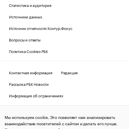
Статистика и аудитория
Источники данных
Источник отчетности Контур.Фокус
Вопросы и ответы
Политика Cookies РБК
Контактная информация
Редакция
Рассылка РБК Новости
Информация об ограничениях
Правовая информация
О соблюдении авторских прав
Мы используем cookie. Это позволяет нам анализировать
© АО «РОСБИЗНЕСКОНСАЛТИНГ»,
1995–2026.
Сообщения
и материалы информационного агентства «РБК»
взаимодействие посетителей с сайтом и делать его лучше.
(зарегистрировано Федеральной службой по надзору в сфере