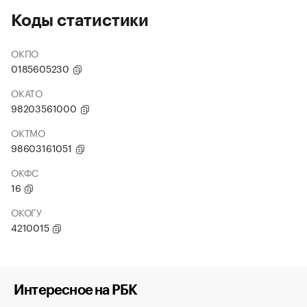
Коды статистики
ОКПО
0185605230
ОКАТО
98203561000
ОКТМО
98603161051
ОКФС
16
ОКОГУ
4210015
Интересное на РБК