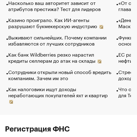
Насколько ваш авторитет зависит от
«От спо
атрибутов престижа? Тест для лидеров
глава к
Казино проиграло. Как ИИ-агенты
«Деньги
разрушают букмекерскую индустрию
Маск в 
Выживают сильнейших. Почему компании
Функции
избавляются от лучших сотрудников
основ э
Как банк Wildberries резко нарастил
ЕС раз
кредиты селлерам до атак на склады
нефти —
Сотрудники открыли новый способ вредить
Стресс 
компаниям. Зачем им это
доходов
Как налоговики ищут доходы
Что обв
неработающих покупателей яхт и квартир
для Tel
Регистрация ФНС