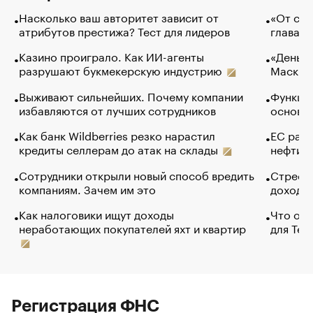
Насколько ваш авторитет зависит от
«От спо
атрибутов престижа? Тест для лидеров
глава к
Казино проиграло. Как ИИ-агенты
«Деньги
разрушают букмекерскую индустрию
Маск в 
Выживают сильнейших. Почему компании
Функции
избавляются от лучших сотрудников
основ э
Как банк Wildberries резко нарастил
ЕС раз
кредиты селлерам до атак на склады
нефти —
Сотрудники открыли новый способ вредить
Стресс 
компаниям. Зачем им это
доходов
Как налоговики ищут доходы
Что обв
неработающих покупателей яхт и квартир
для Tel
Регистрация ФНС