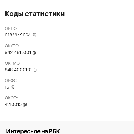
Коды статистики
ОКПО
0183949064
ОКАТО
94214815001
ОКТМО
94514000101
ОКФС
16
ОКОГУ
4210015
Интересное на РБК