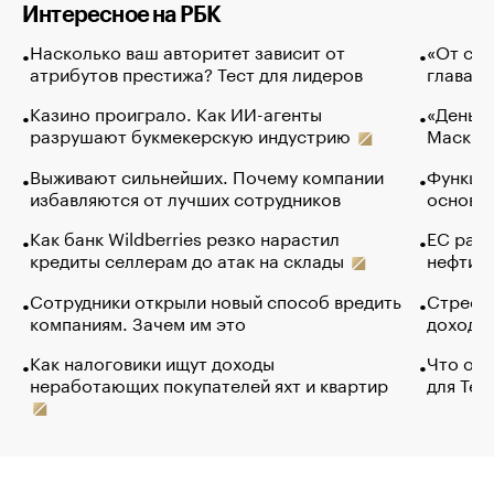
Интересное на РБК
Насколько ваш авторитет зависит от
«От спо
атрибутов престижа? Тест для лидеров
глава к
Казино проиграло. Как ИИ-агенты
«Деньги
разрушают букмекерскую индустрию
Маск в 
Выживают сильнейших. Почему компании
Функции
избавляются от лучших сотрудников
основ э
Как банк Wildberries резко нарастил
ЕС раз
кредиты селлерам до атак на склады
нефти —
Сотрудники открыли новый способ вредить
Стресс 
компаниям. Зачем им это
доходов
Как налоговики ищут доходы
Что обв
неработающих покупателей яхт и квартир
для Tel