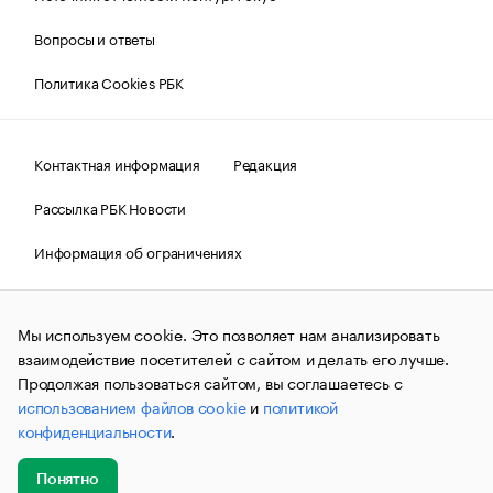
Вопросы и ответы
Политика Cookies РБК
Контактная информация
Редакция
Рассылка РБК Новости
Информация об ограничениях
Правовая информация
О соблюдении авторских прав
Мы используем cookie. Это позволяет нам анализировать
© АО «РОСБИЗНЕСКОНСАЛТИНГ»,
1995–2026.
Сообщения
и материалы информационного агентства «РБК»
взаимодействие посетителей с сайтом и делать его лучше.
(зарегистрировано Федеральной службой по надзору в сфере
Продолжая пользоваться сайтом, вы соглашаетесь с
связи, информационных технологий и массовых
использованием файлов cookie
и
политикой
коммуникаций (Роскомнадзор) 09.12.2015 за номером ИА
№ФС77-63848) сопровождаются пометкой «РБК». Отдельные
конфиденциальности
.
публикации могут содержать информацию,
не предназначенную для пользователей
до 18 лет.
companycardsfeedback@rbc.ru
Понятно