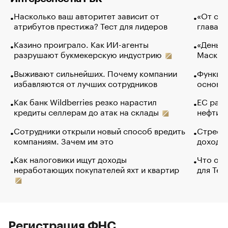
Насколько ваш авторитет зависит от
«От спо
атрибутов престижа? Тест для лидеров
глава к
Казино проиграло. Как ИИ-агенты
«Деньги
разрушают букмекерскую индустрию
Маск в 
Выживают сильнейших. Почему компании
Функции
избавляются от лучших сотрудников
основ э
Как банк Wildberries резко нарастил
ЕС раз
кредиты селлерам до атак на склады
нефти —
Сотрудники открыли новый способ вредить
Стресс 
компаниям. Зачем им это
доходов
Как налоговики ищут доходы
Что обв
неработающих покупателей яхт и квартир
для Tel
Регистрация ФНС