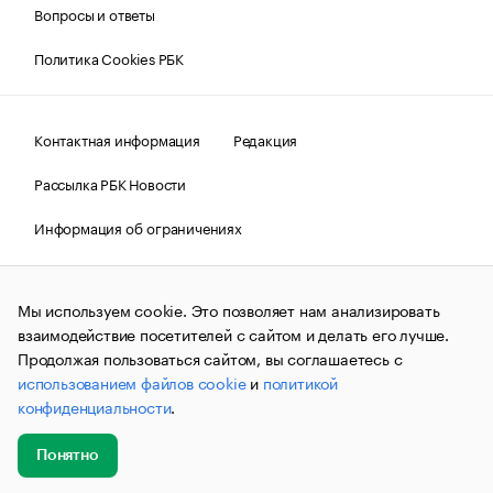
Вопросы и ответы
Политика Cookies РБК
Контактная информация
Редакция
Рассылка РБК Новости
Информация об ограничениях
Правовая информация
О соблюдении авторских прав
Мы используем cookie. Это позволяет нам анализировать
© АО «РОСБИЗНЕСКОНСАЛТИНГ»,
1995–2026.
Сообщения
и материалы информационного агентства «РБК»
взаимодействие посетителей с сайтом и делать его лучше.
(зарегистрировано Федеральной службой по надзору в сфере
Продолжая пользоваться сайтом, вы соглашаетесь с
связи, информационных технологий и массовых
использованием файлов cookie
и
политикой
коммуникаций (Роскомнадзор) 09.12.2015 за номером ИА
№ФС77-63848) сопровождаются пометкой «РБК». Отдельные
конфиденциальности
.
публикации могут содержать информацию,
не предназначенную для пользователей
до 18 лет.
companycardsfeedback@rbc.ru
Понятно
Добавить
Главное
Эксперты
Кейсы
Мероприятия