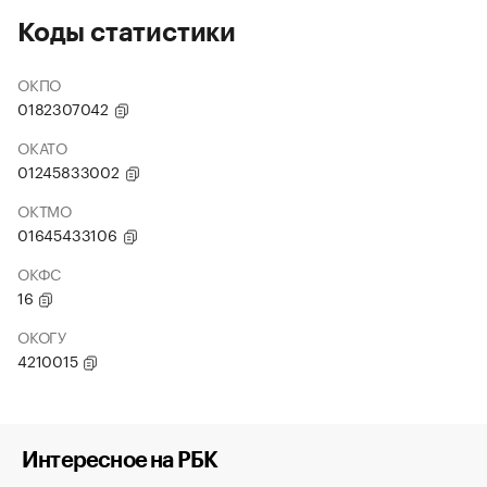
Коды статистики
ОКПО
0182307042
ОКАТО
01245833002
ОКТМО
01645433106
ОКФС
16
ОКОГУ
4210015
Интересное на РБК