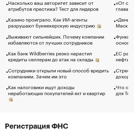
Насколько ваш авторитет зависит от
«От спо
атрибутов престижа? Тест для лидеров
глава к
Казино проиграло. Как ИИ-агенты
«Деньги
разрушают букмекерскую индустрию
Маск в 
Выживают сильнейших. Почему компании
Функции
избавляются от лучших сотрудников
основ э
Как банк Wildberries резко нарастил
ЕС раз
кредиты селлерам до атак на склады
нефти —
Сотрудники открыли новый способ вредить
Стресс 
компаниям. Зачем им это
доходов
Как налоговики ищут доходы
Что обв
неработающих покупателей яхт и квартир
для Tel
Регистрация ФНС