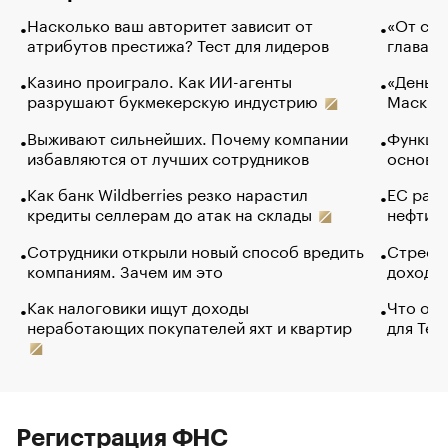
Насколько ваш авторитет зависит от
«От спо
атрибутов престижа? Тест для лидеров
глава к
Казино проиграло. Как ИИ-агенты
«Деньги
разрушают букмекерскую индустрию
Маск в 
Выживают сильнейших. Почему компании
Функции
избавляются от лучших сотрудников
основ э
Как банк Wildberries резко нарастил
ЕС раз
кредиты селлерам до атак на склады
нефти —
Сотрудники открыли новый способ вредить
Стресс 
компаниям. Зачем им это
доходов
Как налоговики ищут доходы
Что обв
неработающих покупателей яхт и квартир
для Tel
Регистрация ФНС