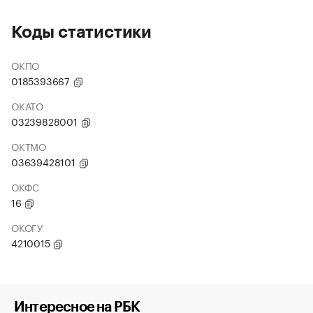
Коды статистики
ОКПО
0185393667
ОКАТО
03239828001
ОКТМО
03639428101
ОКФС
16
ОКОГУ
4210015
Интересное на РБК