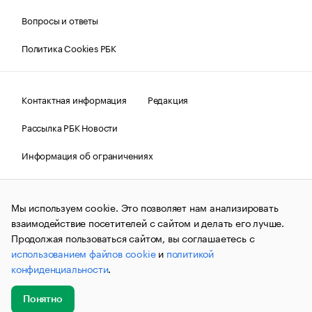
Вопросы и ответы
Политика Cookies РБК
Контактная информация
Редакция
Рассылка РБК Новости
Информация об ограничениях
Правовая информация
О соблюдении авторских прав
Мы используем cookie. Это позволяет нам анализировать
© АО «РОСБИЗНЕСКОНСАЛТИНГ»,
1995–2026.
Сообщения
и материалы информационного агентства «РБК»
взаимодействие посетителей с сайтом и делать его лучше.
(зарегистрировано Федеральной службой по надзору в сфере
Продолжая пользоваться сайтом, вы соглашаетесь с
связи, информационных технологий и массовых
использованием файлов cookie
и
политикой
коммуникаций (Роскомнадзор) 09.12.2015 за номером ИА
№ФС77-63848) сопровождаются пометкой «РБК». Отдельные
конфиденциальности
.
публикации могут содержать информацию,
не предназначенную для пользователей
до 18 лет.
companycardsfeedback@rbc.ru
Понятно