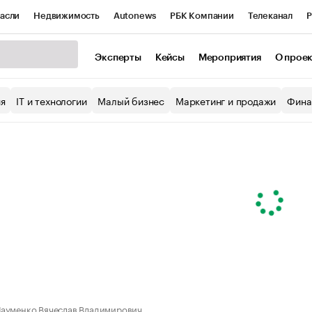
асли
Недвижимость
Autonews
РБК Компании
Телеканал
Р
К Курсы
РБК Life
Тренды
Визионеры
Национальные проекты
Эксперты
Кейсы
Мероприятия
О прое
уб
Исследования
Кредитные рейтинги
Франшизы
Газета
ия
IT и технологии
Малый бизнес
Маркетинг и продажи
Фина
Проверка контрагентов
Политика
Экономика
Бизнес
ы
ауменко Вячеслав Владимирович