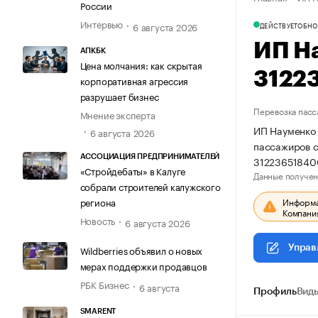
России
Интервью
6 августа 2026
ДЕЙСТВУЕТ
ОБНО
ИП Н
АПКБК
Цена молчания: как скрытая
3122
корпоративная агрессия
разрушает бизнес
Перевозка пасс
Мнение эксперта
ИП Науменко 
6 августа 2026
пассажиров с
АССОЦИАЦИЯ ПРЕДПРИНИМАТЕЛЕЙ
31223651840
«Стройдебаты» в Калуге
Данные получен
собрали строителей калужского
Информац
региона
Компания
Новость
6 августа 2026
Управ
Wildberries объявил о новых
мерах поддержки продавцов
РБК Бизнес
6 августа
Профиль
Виды
SMARENT