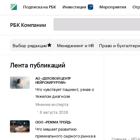
Подписка на РБК
Инвестиции
Мероприятия
Отр
Спорт
Школа управления РБК
РБК Образование
РБ
РБК Компании
Стиль
Крипто
РБК Бизнес-среда
Дискуссионный кл
Выбор редакции
Менеджмент и HR
Право и бухгалтер
Спецпроекты СПб
Конференции СПб
Спецпроекты
Технологии и медиа
Финансы
Рынок наличной валют
Лента публикаций
АО «ДЕЛОВОЙ ЦЕНТР
НЕЙРОХИРУРГИИ»
Что чувствует пациент, узнав о
тяжелом диагнозе
Мнение эксперта
6 августа 2026
ООО «РЕММА ТРЕЙД»
Что мешает развитию
премиального сырного рынка в
Главная
ИП Н