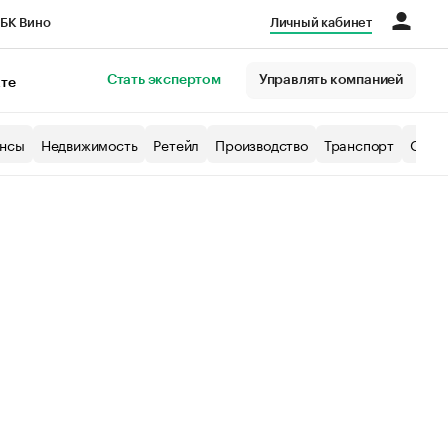
БК Вино
Личный кабинет
Город
Стать экспертом
Управлять компанией
кте
нсы
Недвижимость
Ретейл
Производство
Транспорт
Образ