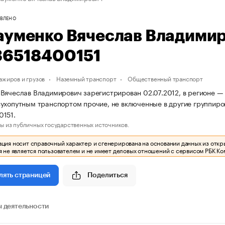
ВЛЕНО
ауменко Вячеслав Владими
36518400151
ажиров и грузов
Наземный транспорт
Общественный транспорт
Вячеслав Владимирович зарегистрирован 02.07.2012, в регионе —
ухопутным транспортом прочие, не включенные в другие группир
0151.
ы из публичных государственных источников.
ия носит справочный характер и сгенерирована на основании данных из откр
 не является пользователем и не имеет деловых отношений с сервисом РБК Ко
Поделиться
лять страницей
 деятельности