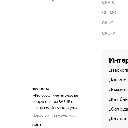
ОКАТО
ОКТМО
ОКФС
ОКОГУ
Интер
Насколь
Казино
Выжива
ФИЛОСОФТ
«Философт» интегрировал
Как бан
оборудование BAS-IP с
платформой «Мажордом»
Сотрудн
Новость
6 августа 2026
Как нал
ЭМЦТ