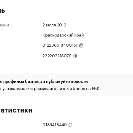
ль
ации
2 июля 2012
Краснодарский край
312236518400151
232202218079
е профилем бизнеса и публикуйте новости
 узнаваемость и развивайте личный бренд на РБК
татистики
0185418449