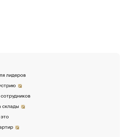
для лидеров
«От спор
дустрию
«Деньги б
 сотрудников
на склады
 это
вартир