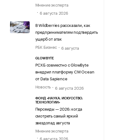
Мнение эксперта
6 августа 2026
В Wildberries рассказали, как
предпринимателям подтвердить
ущерб от атак
РБК Бизнес
6 августа
GLOWBYTE
РСХБ совместно с GlowByte
внедрил платформу CM Ocean
от Data Sapience
Новость
6 августа 2026
ФОНД «НАУКА. ИСКУССТВО.
ТЕХНОЛОГИИ»
Персеиды — 2026: когда
смотреть самый яркий
звездопад августа
Мнение эксперта
6 августа 2026