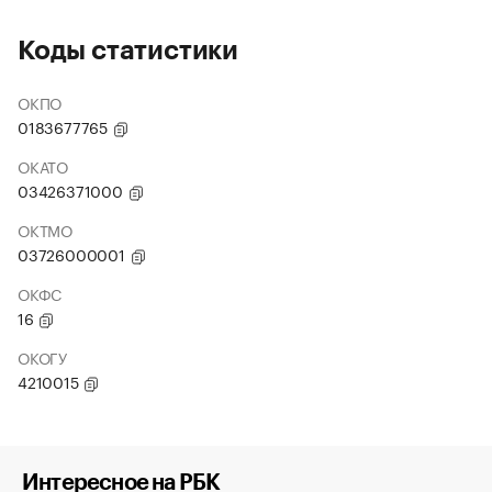
Коды статистики
ОКПО
0183677765
ОКАТО
03426371000
ОКТМО
03726000001
ОКФС
16
ОКОГУ
4210015
Интересное на РБК