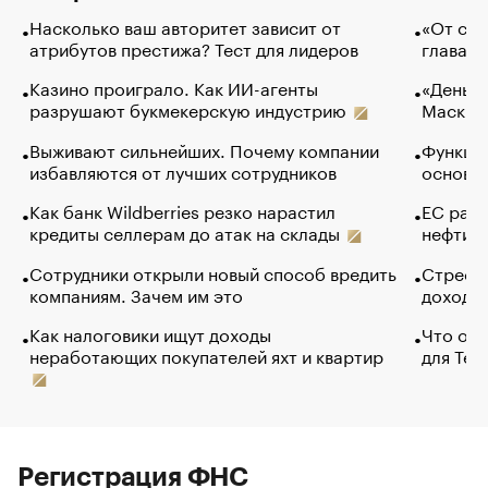
Насколько ваш авторитет зависит от
«От спо
атрибутов престижа? Тест для лидеров
глава к
Казино проиграло. Как ИИ-агенты
«Деньги
разрушают букмекерскую индустрию
Маск в 
Выживают сильнейших. Почему компании
Функции
избавляются от лучших сотрудников
основ э
Как банк Wildberries резко нарастил
ЕС раз
кредиты селлерам до атак на склады
нефти —
Сотрудники открыли новый способ вредить
Стресс 
компаниям. Зачем им это
доходов
Как налоговики ищут доходы
Что обв
неработающих покупателей яхт и квартир
для Tel
Регистрация ФНС