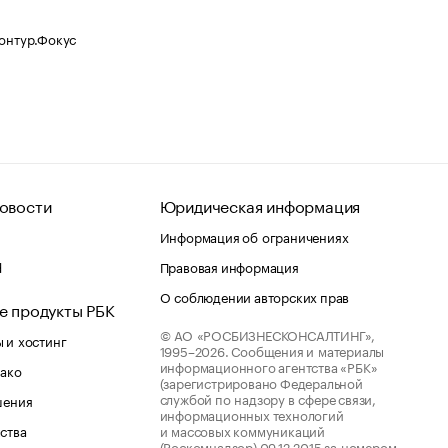
Контур.Фокус
овости
Юридическая информация
Информация об ограничениях
d
Правовая информация
О соблюдении авторских прав
е продукты РБК
© АО «РОСБИЗНЕСКОНСАЛТИНГ»,
 и хостинг
1995–2026.
Сообщения и материалы
информационного агентства «РБК»
лако
(зарегистрировано Федеральной
службой по надзору в сфере связи,
шения
информационных технологий
ства
и массовых коммуникаций
(Роскомнадзор) 09.12.2015 за номером