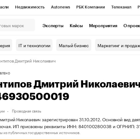
асли
Недвижимость
Autonews
РБК Компании
Телеканал
Р
К Курсы
РБК Life
Тренды
Визионеры
Национальные проекты
Эксперты
Кейсы
Мероприятия
О прое
онный клуб
Исследования
Кредитные рейтинги
Франшизы
Г
терия
IT и технологии
Малый бизнес
Маркетинг и прода
Проверка контрагентов
Политика
Экономика
Бизнес
нтипов Дмитрий Николаевич
ы
ВЛЕНО
нтипов Дмитрий Николаеви
46930500019
ции
Проводная связь
митрий Николаевич зарегистрирован 31.10.2012. Основной вид деят
прочая. ИП присвоены реквизиты ИНН: 840100280038 и ОГРНИП: 
ы из публичных государственных источников.