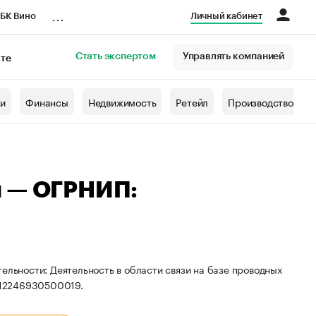
...
БК Вино
Личный кабинет
Стать экспертом
Управлять компанией
кте
азета
жи
Финансы
Недвижимость
Ретейл
Производство
ч — ОГРНИП:
ельности: Деятельность в области связи на базе проводных
312246930500019.