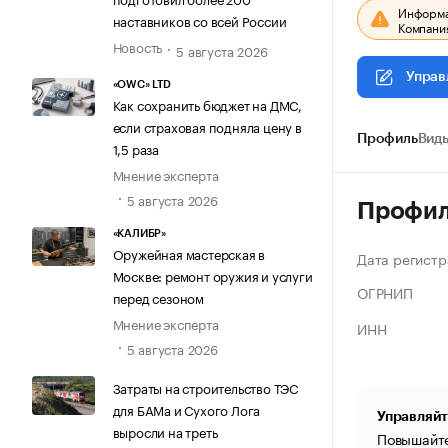
Информац
наставников со всей России
Компания
Новость
5 августа 2026
Управ
«OWC» LTD
Как сохранить бюджет на ДМС,
если страховая подняла цену в
Профиль
Виды
1,5 раза
Мнение эксперта
5 августа 2026
Профи
«КАЛИБР»
Оружейная мастерская в
Дата регистр
Москве: ремонт оружия и услуги
ОГРНИП
перед сезоном
Мнение эксперта
ИНН
5 августа 2026
Затраты на строительство ТЭС
для БАМа и Сухого Лога
Управляйт
выросли на треть
Повышайте