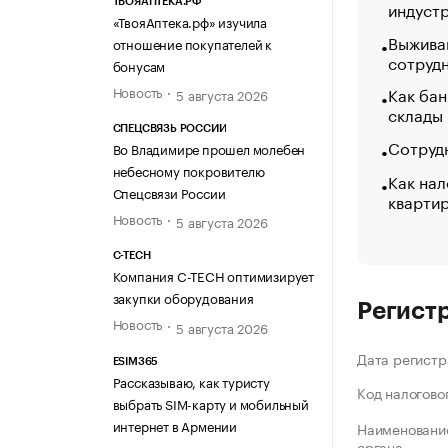
ТВОЯАПТЕКА.РФ
индуст
«ТвояАптека.рф» изучила
Выжива
отношение покупателей к
сотруд
бонусам
Новость
Как бан
5 августа 2026
склады
СПЕЦСВЯЗЬ РОССИИ
Сотрудн
Во Владимире прошел молебен
небесному покровителю
Как нал
Спецсвязи России
кварти
Новость
5 августа 2026
C-TECH
Компания C-TECH оптимизирует
закупки оборудования
Регист
Новость
5 августа 2026
Дата регистр
ESIM365
Рассказываю, как туристу
Код налогово
выбрать SIM-карту и мобильный
интернет в Армении
Наименование
органа