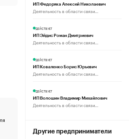
ИП Федоряка Алексей Николаевич
Деятельность в области связи...
ДЕЙСТВУЕТ
ИП Эйдис Роман Дмитриевич
Деятельность в области связи...
ДЕЙСТВУЕТ
ИП Коваленко Борис Юрьевич
Деятельность в области связи...
ДЕЙСТВУЕТ
ИП Волошин Владимир Михайлович
Деятельность в области связи...
ля
«От спорта тело стареет иначе». Как живет глава ко
создавшей GTA
Другие предприниматели
«Деньги будут не нужны»: что рассказал Маск в инт