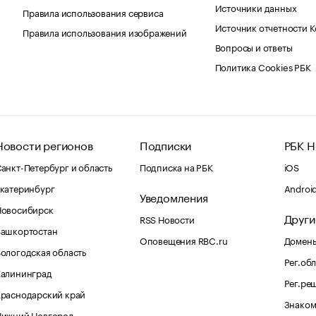
Источники данных
Правила использования сервиса
Источник отчетности 
Правила использования изображений
Вопросы и ответы
Политика Cookies РБК
Новости регионов
Подписки
РБК Н
анкт-Петербург и область
Подписка на РБК
iOS
катеринбург
Androi
Уведомления
Новосибирск
Други
RSS Новости
Башкортостан
Оповещения RBC.ru
Домены
ологодская область
Рег.об
Калининград
Рег.ре
раснодарский край
Знаком
Нижний Новгород