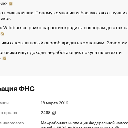
рию
ют сильнейших. Почему компании избавляются от лучших
ников
к Wildberries резко нарастил кредиты селлерам до атак н
ики открыли новый способ вредить компаниям. Зачем им
оговики ищут доходы неработающих покупателей яхт и
р
рация ФНС
ации
18 марта 2016
го органа
2468
 налогового
Межрайонная инспекция Федеральной налог
службы № 23 по Красноярскому краю