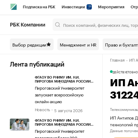
Подписка на РБК
Инвестиции
Мероприятия
Отр
Спорт
Школа управления РБК
РБК Образование
РБ
РБК Компании
Город
Стиль
Крипто
РБК Бизнес-среда
Дискусси
Выбор редакции
Менеджмент и HR
Право и бухгал
Спецпроекты СПб
Конференции СПб
Спецпроекты
Главная
ИП А
Технологии и медиа
Финансы
Рынок наличной валют
Лента публикаций
ДЕЙСТВУЕТ
ОБНО
ФГАОУ ВО РНИМУ ИМ. Н.И.
ИП А
ПИРОГОВА МИНЗДРАВА РОССИИ
(ПИРОГОВСКИЙ УНИВЕРСИТЕТ)
Пироговский Университет
3122
запускает всероссийскую
онлайн-акцию
Новость
Телекоммуника
5 августа 2026
ИП Антипов Д
ФГАОУ ВО РНИМУ ИМ. Н.И.
технологий 
ПИРОГОВА МИНЗДРАВА РОССИИ
(ПИРОГОВСКИЙ УНИВЕРСИТЕТ)
Данные получен
Пироговский Университет
подготовил более 200