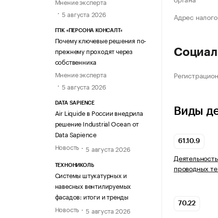
Мнение эксперта
5 августа 2026
Адрес налого
ГПК «ПЕРСОНА КОНСАЛТ»
Почему ключевые решения по-
прежнему проходят через
Социал
собственника
Мнение эксперта
Регистрацио
5 августа 2026
DATA SAPIENCE
Виды д
Air Liquide в России внедрила
решение Industrial Ocean от
Data Sapience
61.10.9
Новость
5 августа 2026
Деятельность
ТЕХНОНИКОЛЬ
проводных те
Системы штукатурных и
навесных вентилируемых
фасадов: итоги и тренды
70.22
Новость
5 августа 2026