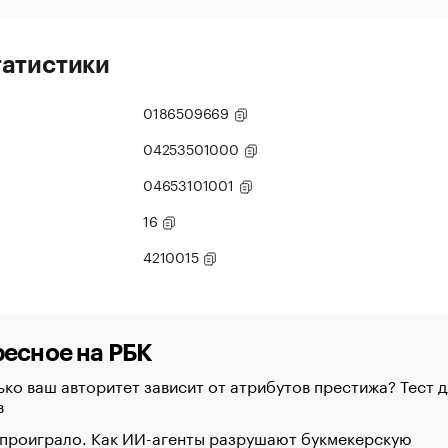
татистики
0186509669
04253501000
04653101001
16
4210015
есное на РБК
ко ваш авторитет зависит от атрибутов престижа? Тест д
в
 проиграло. Как ИИ-агенты разрушают букмекерскую