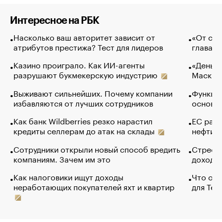
Интересное на РБК
Насколько ваш авторитет зависит от
«От спо
атрибутов престижа? Тест для лидеров
глава к
Казино проиграло. Как ИИ-агенты
«Деньги
разрушают букмекерскую индустрию
Маск в 
Выживают сильнейших. Почему компании
Функции
избавляются от лучших сотрудников
основ э
Как банк Wildberries резко нарастил
ЕС раз
кредиты селлерам до атак на склады
нефти —
Сотрудники открыли новый способ вредить
Стресс 
компаниям. Зачем им это
доходов
Как налоговики ищут доходы
Что обв
неработающих покупателей яхт и квартир
для Tel