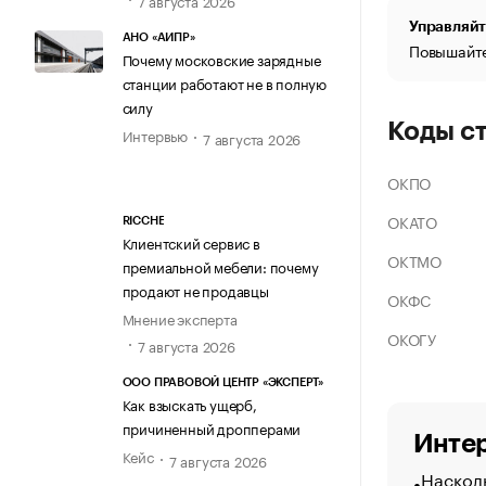
Управляйт
АНО «АИПР»
Повышайте
Почему московские зарядные
станции работают не в полную
силу
Коды с
Интервью
7 августа 2026
ОКПО
ОКАТО
RICCHE
Клиентский сервис в
ОКТМО
премиальной мебели: почему
продают не продавцы
ОКФС
Мнение эксперта
ОКОГУ
7 августа 2026
ООО ПРАВОВОЙ ЦЕНТР «ЭКСПЕРТ»
Как взыскать ущерб,
причиненный дропперами
Интер
Кейс
7 августа 2026
Насколь