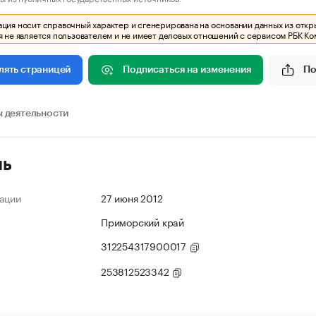
ия носит справочный характер и сгенерирована на основании данных из откр
 не является пользователем и не имеет деловых отношений с сервисом РБК Ко
Подписаться на изменения
По
лять страницей
 деятельности
ль
ации
27 июня 2012
Приморский край
312254317900017
253812523342