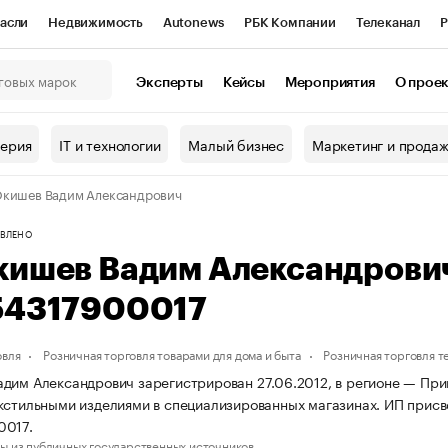
асли
Недвижимость
Autonews
РБК Компании
Телеканал
Р
К Курсы
РБК Life
Тренды
Визионеры
Национальные проекты
Эксперты
Кейсы
Мероприятия
О прое
онный клуб
Исследования
Кредитные рейтинги
Франшизы
Г
терия
IT и технологии
Малый бизнес
Маркетинг и прода
Проверка контрагентов
Политика
Экономика
Бизнес
кишев Вадим Александрович
ы
ВЛЕНО
кишев Вадим Александрови
54317900017
овля
Розничная торговля товарами для дома и быта
Розничная торговля 
дим Александрович зарегистрирован 27.06.2012, в регионе — Прим
кстильными изделиями в специализированных магазинах. ИП прис
0017.
ы из публичных государственных источников.