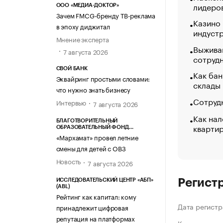
лидеро
ООО «МЕДИА-ДОКТОР»
Зачем FMCG-бренду ТВ-реклама
Казино
в эпоху диджитал
индуст
Мнение эксперта
Выжива
7 августа 2026
сотруд
СВОЙ БАНК
Как бан
Эквайринг простыми словами:
склады
что нужно знать бизнесу
Сотрудн
Интервью
7 августа 2026
Как нал
БЛАГОТВОРИТЕЛЬНЫЙ
кварти
ОБРАЗОВАТЕЛЬНЫЙ ФОНД
«МАРХАМАТ»
«Мархамат» провел летние
смены для детей с ОВЗ
Новость
7 августа 2026
Регист
ИССЛЕДОВАТЕЛЬСКИЙ ЦЕНТР «АБП»
(ABL)
Рейтинг как капитал: кому
Дата регистр
принадлежит цифровая
репутация на платформах