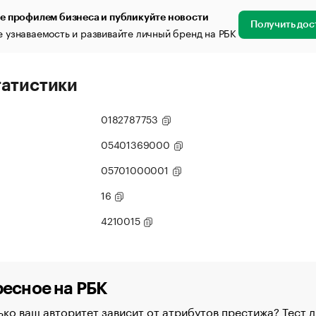
е профилем бизнеса и публикуйте новости
Получить дос
 узнаваемость и развивайте личный бренд на РБК
татистики
0182787753
05401369000
05701000001
16
4210015
есное на РБК
ко ваш авторитет зависит от атрибутов престижа? Тест д