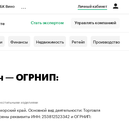
...
БК Вино
Личный кабинет
Стать экспертом
Управлять компанией
кте
азета
жи
Финансы
Недвижимость
Ретейл
Производство
ч — ОГРНИП:
текстильными изделиями
орский край. Основной вид деятельности: Торговля
воены реквизиты ИНН: 253812523342 и ОГРНИП: