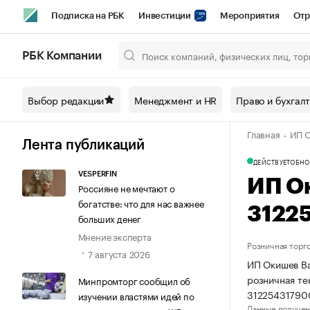
Подписка на РБК
Инвестиции
Мероприятия
Отр
Спорт
Школа управления РБК
РБК Образование
РБ
РБК Компании
Город
Стиль
Крипто
РБК Бизнес-среда
Дискусси
Выбор редакции
Менеджмент и HR
Право и бухгал
Спецпроекты СПб
Конференции СПб
Спецпроекты
Главная
ИП О
Технологии и медиа
Финансы
Рынок наличной валют
Лента публикаций
ДЕЙСТВУЕТ
ОБНО
VESPERFIN
ИП О
Россияне не мечтают о
богатстве: что для нас важнее
3122
больших денег
Мнение эксперта
Розничная торг
7 августа 2026
ИП Окишев Ва
розничная те
Минпромторг сообщил об
31225431790
изучении властями идей по
Данные получен