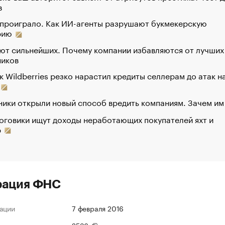
в
 проиграло. Как ИИ-агенты разрушают букмекерскую
рию
ют сильнейших. Почему компании избавляются от лучших
ников
к Wildberries резко нарастил кредиты селлерам до атак н
ики открыли новый способ вредить компаниям. Зачем им
оговики ищут доходы неработающих покупателей яхт и
р
рация ФНС
ации
7 февраля 2016