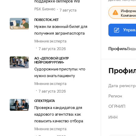
поддержке селлеров WB
РБК Бизнес
7 августа
Информац
Компания
ПОВЕСТОК.НЕТ
Нужен ли военный билет для
Управ
получения загранпаспорта
Мнение эксперта
7 августа 2026
Профиль
Виды
АО «ДЕЛОВОЙ ЦЕНТР
НЕЙРОХИРУРГИИ»
Судорожные приступы: что
Профи
нужно знать пациенту
Мнение эксперта
Дата регистр
7 августа 2026
Регион
СПЕКТРДАТА
ОГРНИП
Проверка кандидатов для
кадрового агентства: как
ИНН
повысить качество отбора
Мнение эксперта
7 августа 2026