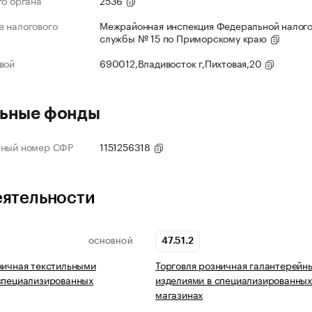
го органа
2536
 налогового
Межрайонная инспекция Федеральной налог
службы № 15 по Приморскому краю
вой
690012,Владивосток г,Пихтовая,20
ьные фонды
нный номер СФР
1151256318
еятельности
47.51.2
ОСНОВНОЙ
ничная текстильными
Торговля розничная галантерейн
специализированных
изделиями в специализированны
магазинах