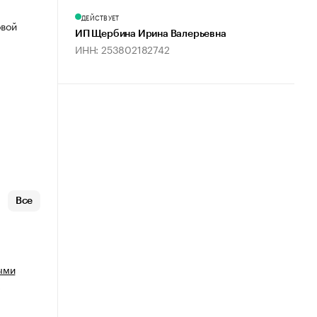
ДЕЙСТВУЕТ
овой
ИП Щербина Ирина Валерьевна
ИНН: 253802182742
Все
ыми
х