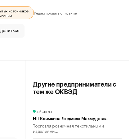
ытых источников.
Редактировать описание
мпании.
делиться
Другие предприниматели с
тем же ОКВЭД
ДЕЙСТВУЕТ
ИП Климкина Людмила Махмудовна
Торговля розничная текстильными
изделиями...