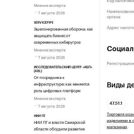
Код налогово
Мнение эксперта
Наименование
7 августа 2026
органа
SERVICEPIPE
Адрес налого
Эшелонированная оборона: как
защищать бизнес от
современных киберугроз
Социал
Мнение эксперта
7 августа 2026
Регистрацио
ИССЛЕДОВАТЕЛЬСКИЙ ЦЕНТР «АБП»
(ABL)
От посредника к
инфраструктуре: как меняется
Виды д
роль цифровых платформ
Мнение эксперта
47.51.1
7 августа 2026
Торговля роз
НИИ ПГ
изделиями в 
НИИ ПГ и власти Самарской
магазинах
области обсудили развитие