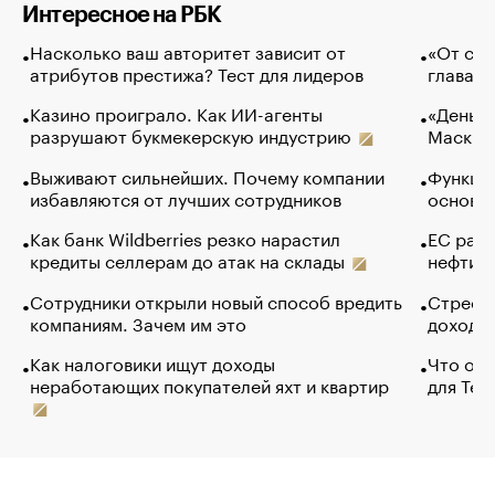
Интересное на РБК
Насколько ваш авторитет зависит от
«От спо
атрибутов престижа? Тест для лидеров
глава к
Казино проиграло. Как ИИ-агенты
«Деньги
разрушают букмекерскую индустрию
Маск в 
Выживают сильнейших. Почему компании
Функции
избавляются от лучших сотрудников
основ э
Как банк Wildberries резко нарастил
ЕС раз
кредиты селлерам до атак на склады
нефти —
Сотрудники открыли новый способ вредить
Стресс 
компаниям. Зачем им это
доходов
Как налоговики ищут доходы
Что обв
неработающих покупателей яхт и квартир
для Tel