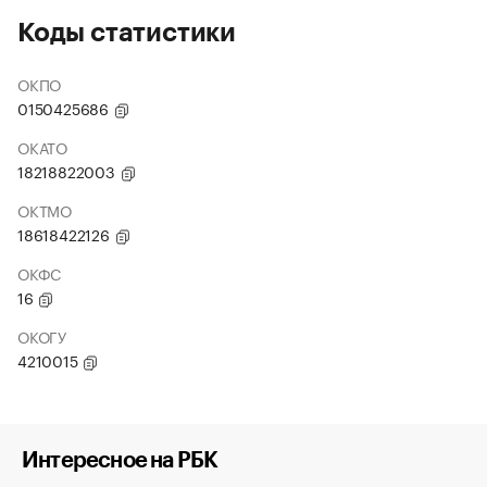
Коды статистики
ОКПО
0150425686
ОКАТО
18218822003
ОКТМО
18618422126
ОКФС
16
ОКОГУ
4210015
Интересное на РБК