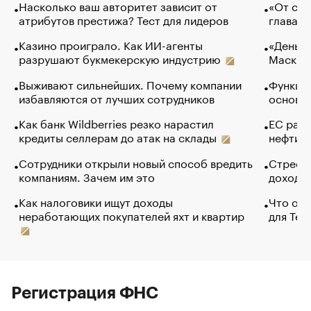
Насколько ваш авторитет зависит от
«От спо
атрибутов престижа? Тест для лидеров
глава к
Казино проиграло. Как ИИ-агенты
«Деньги
разрушают букмекерскую индустрию
Маск в 
Выживают сильнейших. Почему компании
Функции
избавляются от лучших сотрудников
основ э
Как банк Wildberries резко нарастил
ЕС раз
кредиты селлерам до атак на склады
нефти —
Сотрудники открыли новый способ вредить
Стресс 
компаниям. Зачем им это
доходов
Как налоговики ищут доходы
Что обв
неработающих покупателей яхт и квартир
для Tel
Регистрация ФНС