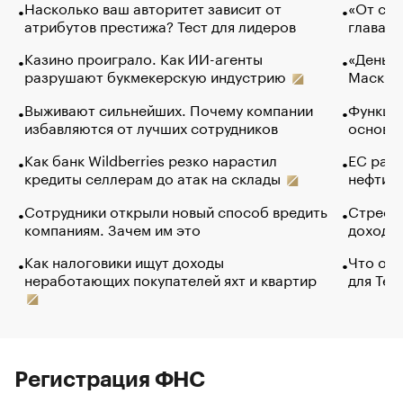
Насколько ваш авторитет зависит от
«От спо
атрибутов престижа? Тест для лидеров
глава к
Казино проиграло. Как ИИ-агенты
«Деньги
разрушают букмекерскую индустрию
Маск в 
Выживают сильнейших. Почему компании
Функции
избавляются от лучших сотрудников
основ э
Как банк Wildberries резко нарастил
ЕС раз
кредиты селлерам до атак на склады
нефти —
Сотрудники открыли новый способ вредить
Стресс 
компаниям. Зачем им это
доходов
Как налоговики ищут доходы
Что обв
неработающих покупателей яхт и квартир
для Tel
Регистрация ФНС