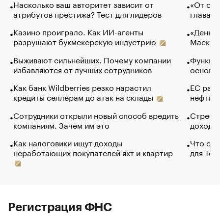
Насколько ваш авторитет зависит от
«От спо
атрибутов престижа? Тест для лидеров
глава к
Казино проиграло. Как ИИ-агенты
«Деньги
разрушают букмекерскую индустрию
Маск в 
Выживают сильнейших. Почему компании
Функции
избавляются от лучших сотрудников
основ э
Как банк Wildberries резко нарастил
ЕС раз
кредиты селлерам до атак на склады
нефти —
Сотрудники открыли новый способ вредить
Стресс 
компаниям. Зачем им это
доходов
Как налоговики ищут доходы
Что обв
неработающих покупателей яхт и квартир
для Tel
Регистрация ФНС