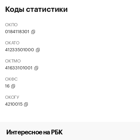
Коды статистики
ОКПО
0184118301
ОКАТО
41233501000
ОКТМО
41633101001
ОКФС
16
ОКОГУ
4210015
Интересное на РБК