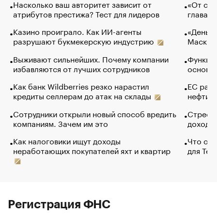
Насколько ваш авторитет зависит от
«От спо
атрибутов престижа? Тест для лидеров
глава к
Казино проиграло. Как ИИ-агенты
«Деньги
разрушают букмекерскую индустрию
Маск в 
Выживают сильнейших. Почему компании
Функции
избавляются от лучших сотрудников
основ э
Как банк Wildberries резко нарастил
ЕС раз
кредиты селлерам до атак на склады
нефти —
Сотрудники открыли новый способ вредить
Стресс 
компаниям. Зачем им это
доходов
Как налоговики ищут доходы
Что обв
неработающих покупателей яхт и квартир
для Tel
Регистрация ФНС