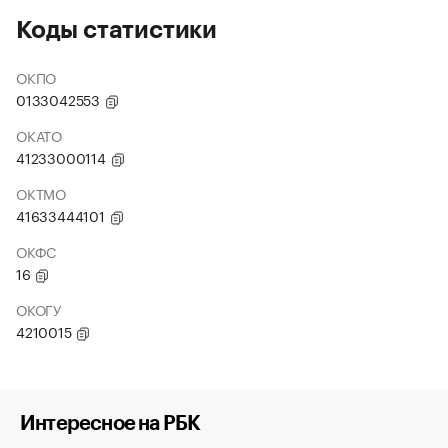
Коды статистики
ОКПО
0133042553
ОКАТО
41233000114
ОКТМО
41633444101
ОКФС
16
ОКОГУ
4210015
Интересное на РБК