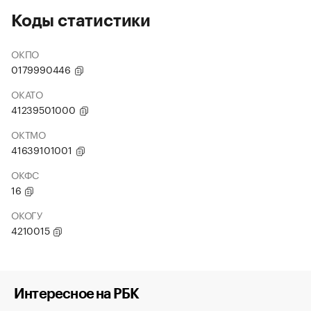
Коды статистики
ОКПО
0179990446
ОКАТО
41239501000
ОКТМО
41639101001
ОКФС
16
ОКОГУ
4210015
Интересное на РБК