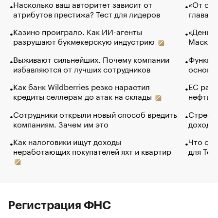
Насколько ваш авторитет зависит от
«От спо
атрибутов престижа? Тест для лидеров
глава к
Казино проиграло. Как ИИ-агенты
«Деньги
разрушают букмекерскую индустрию
Маск в 
Выживают сильнейших. Почему компании
Функции
избавляются от лучших сотрудников
основ э
Как банк Wildberries резко нарастил
ЕС раз
кредиты селлерам до атак на склады
нефти —
Сотрудники открыли новый способ вредить
Стресс 
компаниям. Зачем им это
доходов
Как налоговики ищут доходы
Что обв
неработающих покупателей яхт и квартир
для Tel
Регистрация ФНС