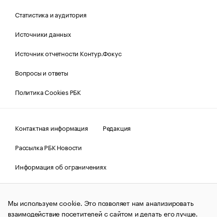
Статистика и аудитория
Источники данных
Источник отчетности Контур.Фокус
Вопросы и ответы
Политика Cookies РБК
Контактная информация
Редакция
Рассылка РБК Новости
Информация об ограничениях
Правовая информация
О соблюдении авторских прав
Мы используем cookie. Это позволяет нам анализировать
© АО «РОСБИЗНЕСКОНСАЛТИНГ»,
1995–2026.
Сообщения
и материалы информационного агентства «РБК»
взаимодействие посетителей с сайтом и делать его лучше.