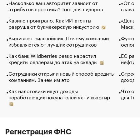
Насколько ваш авторитет зависит от
«От спо
атрибутов престижа? Тест для лидеров
глава к
Казино проиграло. Как ИИ-агенты
«Деньги
разрушают букмекерскую индустрию
Маск в 
Выживают сильнейших. Почему компании
Функции
избавляются от лучших сотрудников
основ э
Как банк Wildberries резко нарастил
ЕС раз
кредиты селлерам до атак на склады
нефти —
Сотрудники открыли новый способ вредить
Стресс 
компаниям. Зачем им это
доходов
Как налоговики ищут доходы
Что обв
неработающих покупателей яхт и квартир
для Tel
Регистрация ФНС