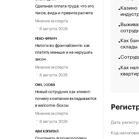
Сдельная оплата труда: что это
Казино
такое, виды и правила расчета
индуст
Мнение эксперта
Выжива
6 августа 2026
сотруд
Как бан
НЕКО-ФРАНЧ
Налоги во франчайзинге: как
склады
платить меньше и не нарушать
Сотрудн
закон
Как нал
Мнение эксперта
кварти
6 августа 2026
OWL | СОВА
Новый сотрудник как клиент:
почему компании вкладываются
в welcome-боксы
Регист
Мнение эксперта
6 августа 2026
Дата регистр
Код налогово
АВИ КЭПИТАЛ
Сохранить агроэкспортеру