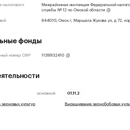
 налогового
Межрайонная инспекция Федеральной налог
службы № 12 по Омской области
вой
644010, Омск г, Маршала Жукова ул, д 72, ко
ьные фонды
нный номер СФР
1139932410
еятельности
01.11.2
ОСНОВНОЙ
 зерновых культур
Выращивание зернобобовых куль