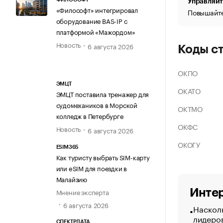
Управляйт
«Философт» интегрировал
Повышайте
оборудование BAS-IP с
платформой «Мажордом»
Новость
6 августа 2026
Коды с
ОКПО
ЭМЦТ
ОКАТО
ЭМЦТ поставила тренажер для
судомехаников в Морской
ОКТМО
колледж в Петербурге
ОКФС
Новость
6 августа 2026
ОКОГУ
ESIM365
Как туристу выбрать SIM-карту
или eSIM для поездки в
Малайзию
Интер
Мнение эксперта
6 августа 2026
Насколь
лидеро
СПЕКТРДАТА