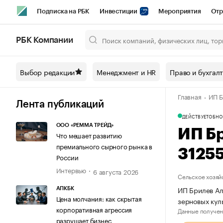
Подписка на РБК
Инвестиции
Мероприятия
Отр
Спорт
Школа управления РБК
РБК Образование
РБ
РБК Компании
Город
Стиль
Крипто
РБК Бизнес-среда
Дискусси
Выбор редакции
Менеджмент и HR
Право и бухгал
Спецпроекты СПб
Конференции СПб
Спецпроекты
Главная
ИП Б
Технологии и медиа
Финансы
Рынок наличной валют
Лента публикаций
ДЕЙСТВУЕТ
ОБНО
ООО «РЕММА ТРЕЙД»
ИП Б
Что мешает развитию
премиального сырного рынка в
3125
России
Интервью
6 августа 2026
Сельское хозяй
ИП Брилев Ал
АПКБК
Цена молчания: как скрытая
зерновых кул
корпоративная агрессия
Данные получен
разрушает бизнес