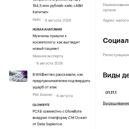
Наименование
194,5 млн рублей: кейс «АВИ
органа
Кэпитал»
Кейс
Адрес налого
6 августа 2026
НОВАЯ АНАТОМИЯ
Мужчины пришли к
Социал
косметологу: как выглядит
новый пациент
Регистрацио
Мнение эксперта
6 августа 2026
В Wildberries рассказали, как
Виды д
предпринимателям подтвердить
ущерб от атак
01.11.1
РБК Бизнес
6 августа
Выращивание
GLOWBYTE
РСХБ совместно с GlowByte
внедрил платформу CM Ocean
от Data Sapience