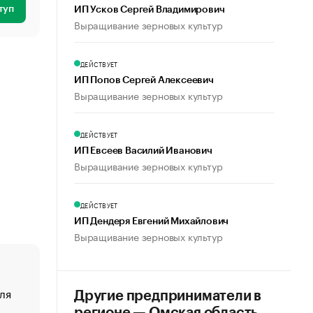
туп
ИП Усков Сергей Владимирович
Выращивание зерновых культур
ДЕЙСТВУЕТ
ИП Попов Сергей Алексеевич
Выращивание зерновых культур
ДЕЙСТВУЕТ
ИП Евсеев Василий Иванович
Выращивание зерновых культур
ДЕЙСТВУЕТ
ИП Дендеря Евгений Михайлович
Выращивание зерновых культур
ля
«От спорта тело стареет иначе». Как живет глава ко
Другие предприниматели в
создавшей GTA