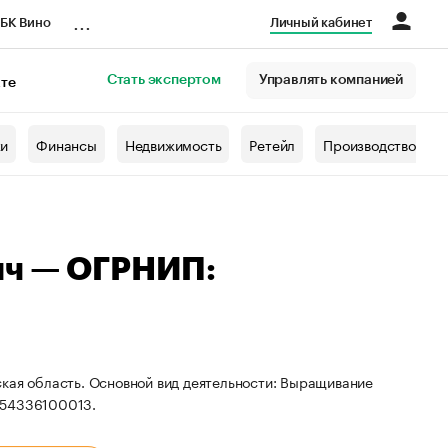
...
БК Вино
Личный кабинет
Стать экспертом
Управлять компанией
кте
азета
жи
Финансы
Недвижимость
Ретейл
Производство
ич — ОГРНИП:
ская область. Основной вид деятельности: Выращивание
554336100013.