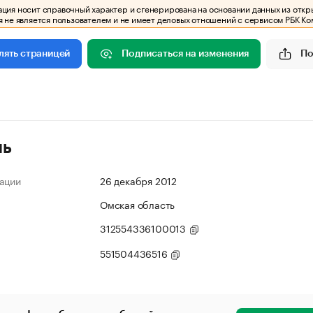
ия носит справочный характер и сгенерирована на основании данных из откр
 не является пользователем и не имеет деловых отношений с сервисом РБК Ко
Подписаться на изменения
По
лять страницей
ль
ации
26 декабря 2012
Омская область
312554336100013
551504436516