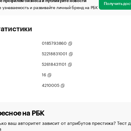
е профилем бизнеса и публикуйте новости
Получить дос
 узнаваемость и развивайте личный бренд на РБК
татистики
0185793860
52218831001
52618431101
16
4210005
есное на РБК
ко ваш авторитет зависит от атрибутов престижа? Тест д
в