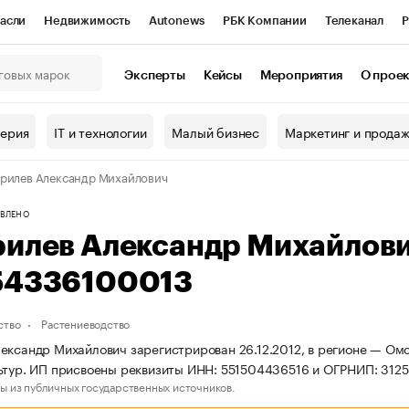
асли
Недвижимость
Autonews
РБК Компании
Телеканал
Р
К Курсы
РБК Life
Тренды
Визионеры
Национальные проекты
Эксперты
Кейсы
Мероприятия
О прое
онный клуб
Исследования
Кредитные рейтинги
Франшизы
Г
терия
IT и технологии
Малый бизнес
Маркетинг и прода
Проверка контрагентов
Политика
Экономика
Бизнес
рилев Александр Михайлович
ы
ВЛЕНО
рилев Александр Михайлов
54336100013
ство
Растениеводство
ександр Михайлович зарегистрирован 26.12.2012, в регионе — Ом
ьтур. ИП присвоены реквизиты ИНН: 551504436516 и ОГРНИП: 312
ы из публичных государственных источников.