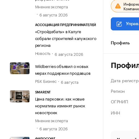
Информац
Мнение эксперта
Компания
6 августа 2026
Управ
АССОЦИАЦИЯ ПРЕДПРИНИМАТЕЛЕЙ
«Стройдебаты» в Калуге
собрали строителей калужского
Профиль
региона
Новость
6 августа 2026
Профи
Wildberries объявил о новых
мерах поддержки продавцов
Дата регистр
РБК Бизнес
6 августа
Регион
SMARENT
Цена парковки: как новые
ОГРНИП
нормативы изменят рынок
ИНН
новостроек
Мнение эксперта
6 августа 2026
ФИЛОСОФТ