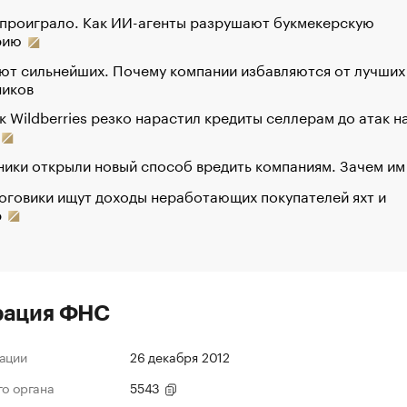
 проиграло. Как ИИ-агенты разрушают букмекерскую
рию
ют сильнейших. Почему компании избавляются от лучших
ников
к Wildberries резко нарастил кредиты селлерам до атак н
ики открыли новый способ вредить компаниям. Зачем им
оговики ищут доходы неработающих покупателей яхт и
р
рация ФНС
ации
26 декабря 2012
го органа
5543