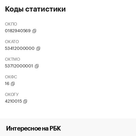
Коды статистики
ОКПО
0182940569
ОКАТО
53412000000
ОКТМО
53712000001
ОКФС
16
ОКОГУ
4210015
Интересное на РБК