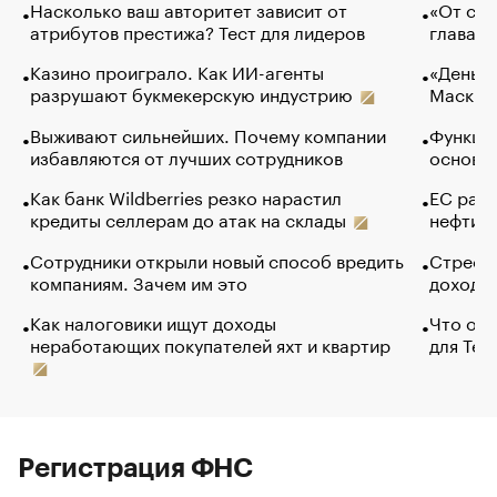
Насколько ваш авторитет зависит от
«От спо
атрибутов престижа? Тест для лидеров
глава к
Казино проиграло. Как ИИ-агенты
«Деньги
разрушают букмекерскую индустрию
Маск в 
Выживают сильнейших. Почему компании
Функции
избавляются от лучших сотрудников
основ э
Как банк Wildberries резко нарастил
ЕС раз
кредиты селлерам до атак на склады
нефти —
Сотрудники открыли новый способ вредить
Стресс 
компаниям. Зачем им это
доходов
Как налоговики ищут доходы
Что обв
неработающих покупателей яхт и квартир
для Tel
Регистрация ФНС