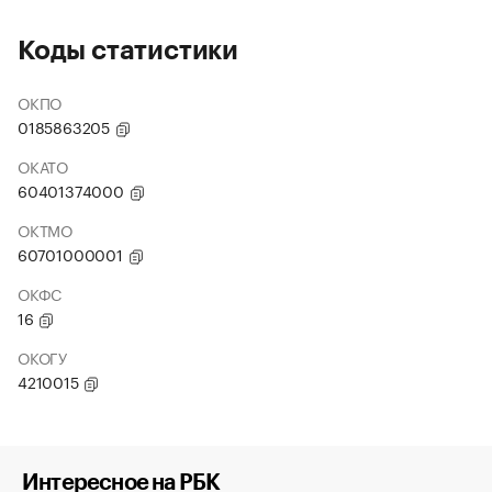
Коды статистики
ОКПО
0185863205
ОКАТО
60401374000
ОКТМО
60701000001
ОКФС
16
ОКОГУ
4210015
Интересное на РБК