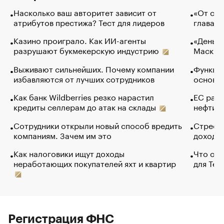
Насколько ваш авторитет зависит от
«От спо
атрибутов престижа? Тест для лидеров
глава к
Казино проиграло. Как ИИ-агенты
«Деньги
разрушают букмекерскую индустрию
Маск в 
Выживают сильнейших. Почему компании
Функции
избавляются от лучших сотрудников
основ э
Как банк Wildberries резко нарастил
ЕС раз
кредиты селлерам до атак на склады
нефти —
Сотрудники открыли новый способ вредить
Стресс 
компаниям. Зачем им это
доходов
Как налоговики ищут доходы
Что обв
неработающих покупателей яхт и квартир
для Tel
Регистрация ФНС