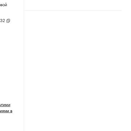
овой
/32
угими
иями в