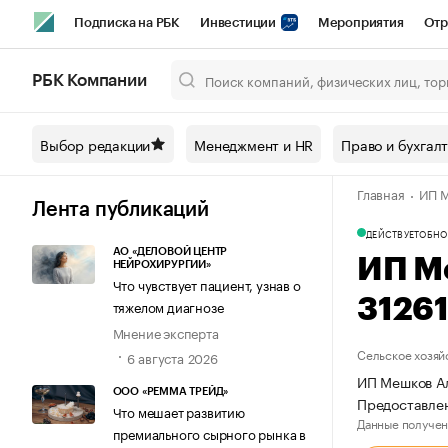
Подписка на РБК
Инвестиции
Мероприятия
Отр
Спорт
Школа управления РБК
РБК Образование
РБ
РБК Компании
Город
Стиль
Крипто
РБК Бизнес-среда
Дискусси
Выбор редакции
Менеджмент и HR
Право и бухгал
Спецпроекты СПб
Конференции СПб
Спецпроекты
Главная
ИП М
Технологии и медиа
Финансы
Рынок наличной валют
Лента публикаций
ДЕЙСТВУЕТ
ОБНО
АО «ДЕЛОВОЙ ЦЕНТР
ИП М
НЕЙРОХИРУРГИИ»
Что чувствует пациент, узнав о
3126
тяжелом диагнозе
Мнение эксперта
Сельское хозяй
6 августа 2026
ИП Мешков Ал
ООО «РЕММА ТРЕЙД»
Предоставлен
Что мешает развитию
Данные получен
премиального сырного рынка в