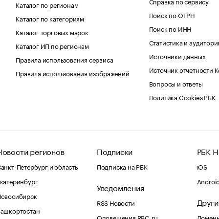
Справка по сервису
Каталог по регионам
Поиск по ОГРН
Каталог по категориям
Поиск по ИНН
Каталог торговых марок
Статистика и аудитори
Каталог ИП по регионам
Источники данных
Правила использования сервиса
Источник отчетности 
Правила использования изображений
Вопросы и ответы
Политика Cookies РБК
Новости регионов
Подписки
РБК Н
анкт-Петербург и область
Подписка на РБК
iOS
катеринбург
Androi
Уведомления
Новосибирск
Други
RSS Новости
Башкортостан
Оповещения RBC.ru
Домены