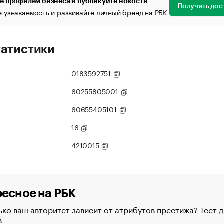
е профилем бизнеса и публикуйте новости
Получить дос
 узнаваемость и развивайте личный бренд на РБК
татистики
0183592751
60255805001
60655405101
16
4210015
есное на РБК
ко ваш авторитет зависит от атрибутов престижа? Тест д
в