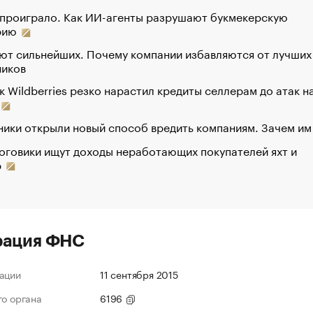
 проиграло. Как ИИ-агенты разрушают букмекерскую
рию
ют сильнейших. Почему компании избавляются от лучших
ников
к Wildberries резко нарастил кредиты селлерам до атак н
ики открыли новый способ вредить компаниям. Зачем им
оговики ищут доходы неработающих покупателей яхт и
р
рация ФНС
ации
11 сентября 2015
го органа
6196