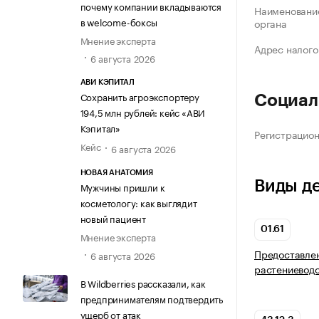
почему компании вкладываются
Наименование
в welcome-боксы
органа
Мнение эксперта
Адрес налого
6 августа 2026
АВИ КЭПИТАЛ
Сохранить агроэкспортеру
Социал
194,5 млн рублей: кейс «АВИ
Кэпитал»
Регистрацио
Кейс
6 августа 2026
НОВАЯ АНАТОМИЯ
Виды д
Мужчины пришли к
косметологу: как выглядит
новый пациент
01.61
Мнение эксперта
Предоставлен
6 августа 2026
растениевод
В Wildberries рассказали, как
предпринимателям подтвердить
ущерб от атак