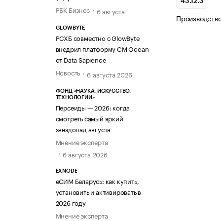
43.12.3
РБК Бизнес
6 августа
Производство
GLOWBYTE
РСХБ совместно с GlowByte
внедрил платформу CM Ocean
от Data Sapience
Новость
6 августа 2026
ФОНД «НАУКА. ИСКУССТВО.
ТЕХНОЛОГИИ»
Персеиды — 2026: когда
смотреть самый яркий
звездопад августа
Мнение эксперта
6 августа 2026
EXNODE
еСИМ Беларусь: как купить,
установить и активировать в
2026 году
Мнение эксперта