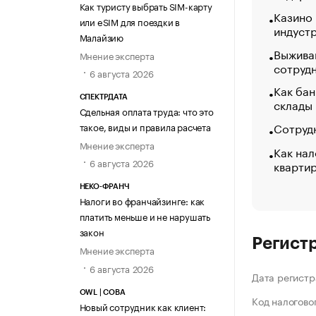
Как туристу выбрать SIM-карту
Казино
или eSIM для поездки в
индуст
Малайзию
Выжива
Мнение эксперта
сотруд
6 августа 2026
Как бан
СПЕКТРДАТА
склады
Сдельная оплата труда: что это
Сотрудн
такое, виды и правила расчета
Мнение эксперта
Как нал
6 августа 2026
кварти
НЕКО-ФРАНЧ
Налоги во франчайзинге: как
платить меньше и не нарушать
закон
Регист
Мнение эксперта
6 августа 2026
Дата регистр
OWL | СОВА
Код налогово
Новый сотрудник как клиент: