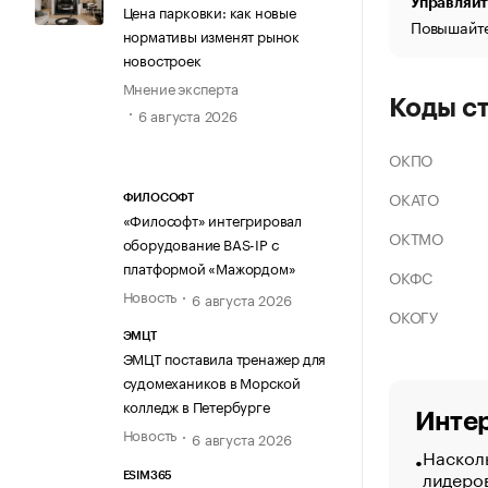
Управляйт
Цена парковки: как новые
Повышайте
нормативы изменят рынок
новостроек
Мнение эксперта
Коды с
6 августа 2026
ОКПО
ОКАТО
ФИЛОСОФТ
«Философт» интегрировал
ОКТМО
оборудование BAS-IP с
платформой «Мажордом»
ОКФС
Новость
6 августа 2026
ОКОГУ
ЭМЦТ
ЭМЦТ поставила тренажер для
судомехаников в Морской
колледж в Петербурге
Интер
Новость
6 августа 2026
Насколь
лидеро
ESIM365