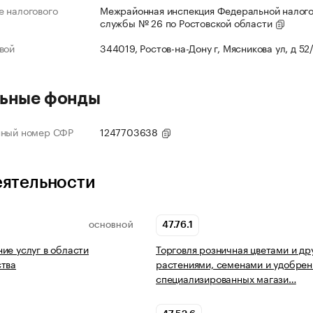
 налогового
Межрайонная инспекция Федеральной налог
службы № 26 по Ростовской области
вой
344019, Ростов-на-Дону г, Мясникова ул, д 52
ьные фонды
нный номер СФР
1247703638
еятельности
47.76.1
ОСНОВНОЙ
ие услуг в области
Торговля розничная цветами и др
ства
растениями, семенами и удобрен
специализированных магази…