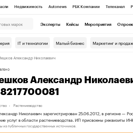
асли
Недвижимость
Autonews
РБК Компании
Телеканал
Р
К Курсы
РБК Life
Тренды
Визионеры
Национальные проекты
Эксперты
Кейсы
Мероприятия
О прое
онный клуб
Исследования
Кредитные рейтинги
Франшизы
Г
терия
IT и технологии
Малый бизнес
Маркетинг и прода
Проверка контрагентов
Политика
Экономика
Бизнес
ешков Александр Николаевич
ы
ВЛЕНО
ешков Александр Николаев
18217700081
ство
Растениеводство
ександр Николаевич зарегистрирован 25.06.2012, в регионе — Рос
ие услуг в области растениеводства. ИП присвоены реквизиты И
ы из публичных государственных источников.