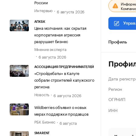
России
Информац
Компания
Интервью
6 августа 2026
АПКБК
Управ
Цена молчания: как скрытая
корпоративная агрессия
разрушает бизнес
Профиль
Мнение эксперта
6 августа 2026
Профи
АССОЦИАЦИЯ ПРЕДПРИНИМАТЕЛЕЙ
«Стройдебаты» в Калуге
Дата регистр
собрали строителей калужского
региона
Регион
Новость
6 августа 2026
ОГРНИП
Wildberries объявил о новых
ИНН
мерах поддержки продавцов
РБК Бизнес
6 августа
SMARENT