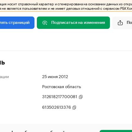
ия носит справочный характер и сгенерирована на основании данных из откр
 не является пользователем и не имеет деловых отношений с сервисом РБК Ко
Подписаться на изменения
По
лять страницей
ль
ации
25 июня 2012
Ростовская область
312618217700081
613502613376