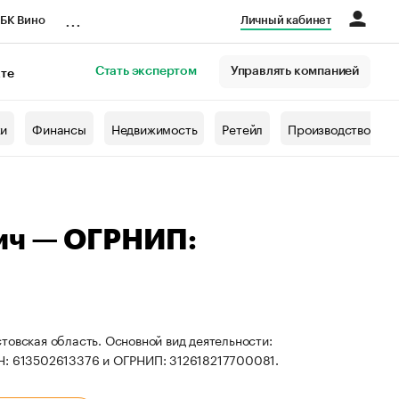
...
БК Вино
Личный кабинет
Стать экспертом
Управлять компанией
кте
азета
жи
Финансы
Недвижимость
Ретейл
Производство
ич — ОГРНИП:
товская область. Основной вид деятельности:
НН: 613502613376 и ОГРНИП: 312618217700081.