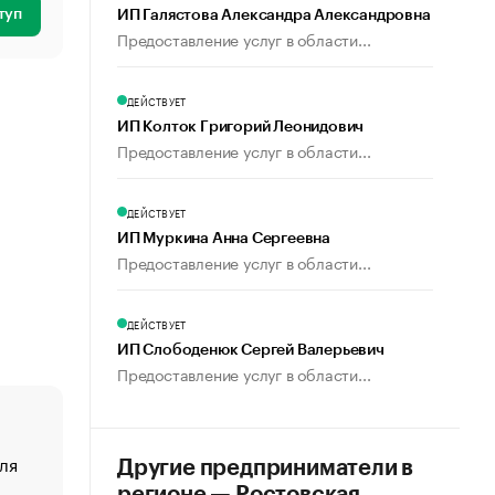
туп
ИП Галястова Александра Александровна
Предоставление услуг в области...
ДЕЙСТВУЕТ
ИП Колток Григорий Леонидович
Предоставление услуг в области...
ДЕЙСТВУЕТ
ИП Муркина Анна Сергеевна
Предоставление услуг в области...
ДЕЙСТВУЕТ
ИП Слободенюк Сергей Валерьевич
Предоставление услуг в области...
ля
«От спорта тело стареет иначе». Как живет глава ко
Другие предприниматели в
создавшей GTA