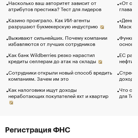
Насколько ваш авторитет зависит от
«От спо
атрибутов престижа? Тест для лидеров
глава к
Казино проиграло. Как ИИ-агенты
«Деньги
разрушают букмекерскую индустрию
Маск в 
Выживают сильнейших. Почему компании
Функции
избавляются от лучших сотрудников
основ э
Как банк Wildberries резко нарастил
ЕС раз
кредиты селлерам до атак на склады
нефти —
Сотрудники открыли новый способ вредить
Стресс 
компаниям. Зачем им это
доходов
Как налоговики ищут доходы
Что обв
неработающих покупателей яхт и квартир
для Tel
Регистрация ФНС