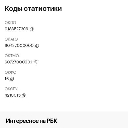
Коды статистики
ОКПО
0183527399
ОКАТО
60427000000
ОКТМО
60727000001
ОКФС
16
ОКОГУ
4210015
Интересное на РБК