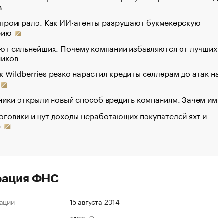
в
 проиграло. Как ИИ-агенты разрушают букмекерскую
рию
ют сильнейших. Почему компании избавляются от лучших
ников
к Wildberries резко нарастил кредиты селлерам до атак н
ики открыли новый способ вредить компаниям. Зачем им
оговики ищут доходы неработающих покупателей яхт и
р
рация ФНС
ации
15 августа 2014