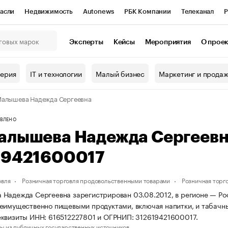
асли
Недвижимость
Autonews
РБК Компании
Телеканал
Р
К Курсы
РБК Life
Тренды
Визионеры
Национальные проекты
Эксперты
Кейсы
Мероприятия
О прое
онный клуб
Исследования
Кредитные рейтинги
Франшизы
Г
терия
IT и технологии
Малый бизнес
Маркетинг и прода
Проверка контрагентов
Политика
Экономика
Бизнес
алышева Надежда Сергеевна
ы
ВЛЕНО
алышева Надежда Сергеев
19421600017
овля
Розничная торговля продовольственными товарами
Розничная торг
Надежда Сергеевна зарегистрирован 03.08.2012, в регионе — Рост
еимущественно пищевыми продуктами, включая напитки, и табачн
квизиты ИНН: 616512227801 и ОГРНИП: 312619421600017.
ы из публичных государственных источников.