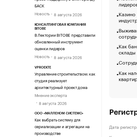
лидеро
БАСК
Казино
Новость
8 августа 2026
индуст
КОНСАЛТИНГОВАЯ КОМПАНИЯ
Выжива
BITOBE
В Лектории BITOBE представили
сотруд
обновленный инструмент
Как бан
оценки лидеров
склады
Новость
8 августа 2026
Сотрудн
VPROEKTE
Как нал
Управление строительством: как
кварти
студия реализует
архитектурный проект дома
Мнение эксперта
8 августа 2026
Регист
ООО «МАЛЛЕНОМ СИСТЕМС»
Как выбрать систему для
сериализации и агрегации на
Дата регистр
производстве