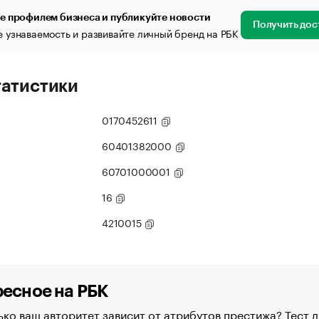
е профилем бизнеса и публикуйте новости
Получить дос
 узнаваемость и развивайте личный бренд на РБК
татистики
0170452611
60401382000
60701000001
16
4210015
есное на РБК
ко ваш авторитет зависит от атрибутов престижа? Тест д