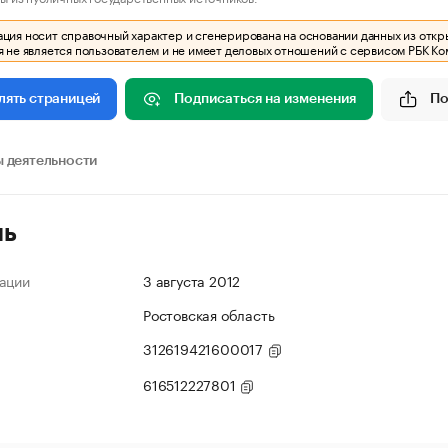
ия носит справочный характер и сгенерирована на основании данных из откр
 не является пользователем и не имеет деловых отношений с сервисом РБК Ко
Подписаться на изменения
По
лять страницей
 деятельности
ль
ации
3 августа 2012
Ростовская область
312619421600017
616512227801