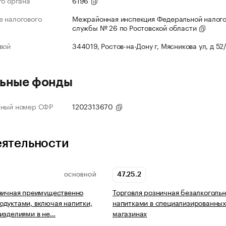
го органа
6196
 налогового
Межрайонная инспекция Федеральной налог
службы № 26 по Ростовской области
вой
344019, Ростов-на-Дону г, Мясникова ул, д 52
ьные фонды
нный номер СФР
1202313670
еятельности
47.25.2
ОСНОВНОЙ
ничная преимущественно
Торговля розничная безалкоголь
дуктами, включая напитки,
напитками в специализированны
изделиями в не…
магазинах