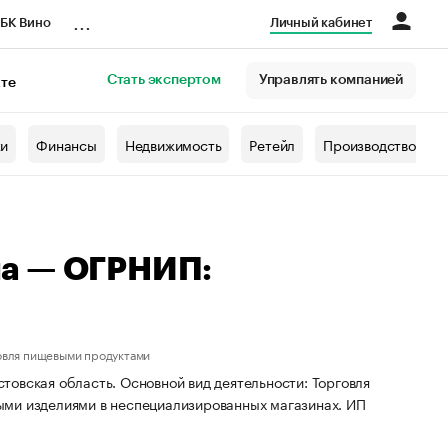
...
БК Вино
Личный кабинет
Стать экспертом
Управлять компанией
кте
азета
жи
Финансы
Недвижимость
Ретейл
Производство
на — ОГРНИП:
овля пищевыми продуктами
овская область. Основной вид деятельности: Торговля
ыми изделиями в неспециализированных магазинах. ИП