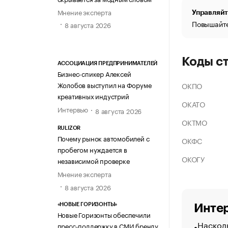
Мнение эксперта
Управляйт
Повышайте
8 августа 2026
Коды с
АССОЦИАЦИЯ ПРЕДПРИНИМАТЕЛЕЙ
Бизнес-спикер Алексей
Жолобов выступил на Форуме
ОКПО
креативных индустрий
ОКАТО
Интервью
8 августа 2026
ОКТМО
RULIZOR
Почему рынок автомобилей с
ОКФС
пробегом нуждается в
ОКОГУ
независимой проверке
Мнение эксперта
8 августа 2026
«НОВЫЕ ГОРИЗОНТЫ»
Интер
Новые Горизонты обеспечили
Насколь
пресс-поддержку в СМИ бренду