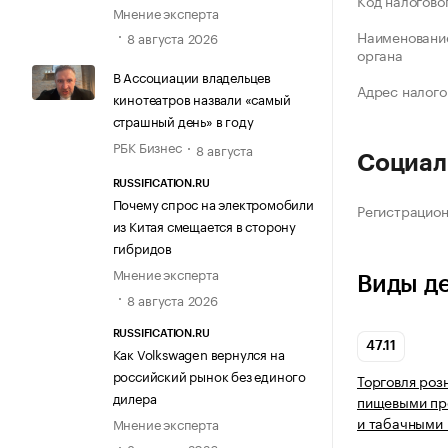
Код налогово
Мнение эксперта
Наименование
8 августа 2026
органа
В Ассоциации владельцев
Адрес налого
кинотеатров назвали «самый
страшный день» в году
РБК Бизнес
8 августа
Социал
RUSSIFICATION.RU
Почему спрос на электромобили
Регистрацио
из Китая смещается в сторону
гибридов
Мнение эксперта
Виды д
8 августа 2026
RUSSIFICATION.RU
47.11
Как Volkswagen вернулся на
российский рынок без единого
Торговля роз
дилера
пищевыми про
и табачными 
Мнение эксперта