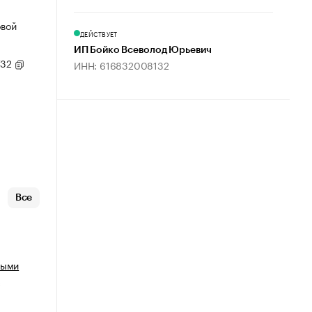
овой
ДЕЙСТВУЕТ
ИП Бойко Всеволод Юрьевич
/32
ИНН: 616832008132
Все
ными
х