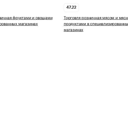
47.22
ничная фруктами и овощами
Торговля розничная мясом и мяс
рованных магазинах
продуктами в специализированн
магазинах