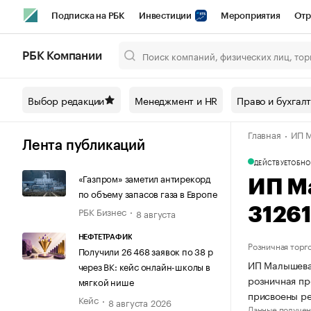
Подписка на РБК
Инвестиции
Мероприятия
Отр
Спорт
Школа управления РБК
РБК Образование
РБ
РБК Компании
Город
Стиль
Крипто
РБК Бизнес-среда
Дискусси
Выбор редакции
Менеджмент и HR
Право и бухгал
Спецпроекты СПб
Конференции СПб
Спецпроекты
Главная
ИП М
Технологии и медиа
Финансы
Рынок наличной валют
Лента публикаций
ДЕЙСТВУЕТ
ОБНО
«Газпром» заметил антирекорд
ИП М
по объему запасов газа в Европе
РБК Бизнес
3126
8 августа
НЕФТЕТРАФИК
Розничная торг
Получили 26 468 заявок по 38 р
ИП Малышева 
через ВК: кейс онлайн-школы в
розничная пр
мягкой нише
присвоены ре
Кейс
8 августа 2026
Данные получен