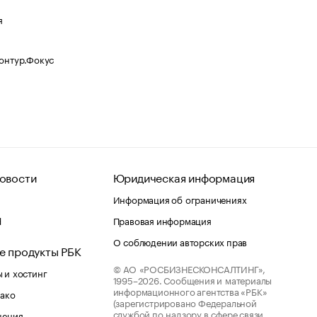
я
Контур.Фокус
овости
Юридическая информация
Информация об ограничениях
d
Правовая информация
О соблюдении авторских прав
е продукты РБК
© АО «РОСБИЗНЕСКОНСАЛТИНГ»,
 и хостинг
1995–2026.
Сообщения и материалы
информационного агентства «РБК»
лако
(зарегистрировано Федеральной
службой по надзору в сфере связи,
шения