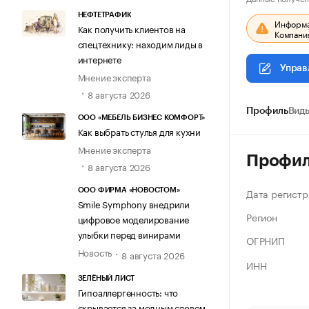
НЕФТЕТРАФИК
Информац
Как получить клиентов на
Компания
спецтехнику: находим лиды в
интернете
Управ
Мнение эксперта
8 августа 2026
Профиль
Виды
ООО «МЕБЕЛЬ БИЗНЕС КОМФОРТ»
Как выбрать стулья для кухни
Мнение эксперта
Профи
8 августа 2026
Дата регистр
ООО ФИРМА «НОВОСТОМ»
Smile Symphony внедрили
Регион
цифровое моделирование
улыбки перед винирами
ОГРНИП
Новость
8 августа 2026
ИНН
ЗЕЛЁНЫЙ ЛИСТ
Гипоаллергенность: что
скрывается за модным словом