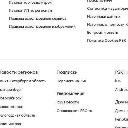
Каталог торговых марок
Статистика и аудитори
Каталог ИП по регионам
Источники данных
Правила использования сервиса
Источник отчетности 
Правила использования изображений
Вопросы и ответы
Политика Cookies РБК
Новости регионов
Подписки
РБК Н
анкт-Петербург и область
Подписка на РБК
iOS
катеринбург
Androi
Уведомления
Новосибирск
Други
RSS Новости
Башкортостан
Оповещения RBC.ru
Домены
ологодская область
Рег.об
Калининград
Рег.ре