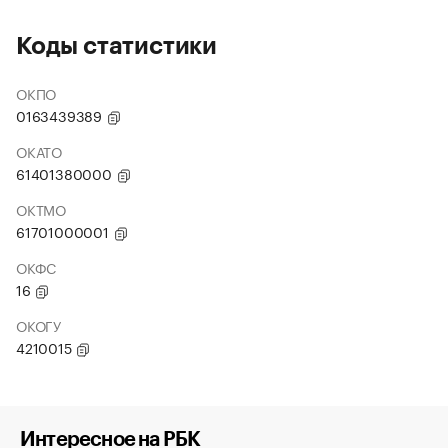
Коды статистики
ОКПО
0163439389
ОКАТО
61401380000
ОКТМО
61701000001
ОКФС
16
ОКОГУ
4210015
Интересное на РБК