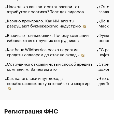
Насколько ваш авторитет зависит от
«От спо
атрибутов престижа? Тест для лидеров
глава к
Казино проиграло. Как ИИ-агенты
«Деньги
разрушают букмекерскую индустрию
Маск в 
Выживают сильнейших. Почему компании
Функции
избавляются от лучших сотрудников
основ э
Как банк Wildberries резко нарастил
ЕС раз
кредиты селлерам до атак на склады
нефти —
Сотрудники открыли новый способ вредить
Стресс 
компаниям. Зачем им это
доходов
Как налоговики ищут доходы
Что обв
неработающих покупателей яхт и квартир
для Tel
Регистрация ФНС