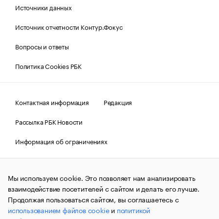
Источники данных
Источник отчетности Контур.Фокус
Вопросы и ответы
Политика Cookies РБК
Контактная информация
Редакция
Рассылка РБК Новости
Информация об ограничениях
Правовая информация
О соблюдении авторских прав
Мы используем cookie. Это позволяет нам анализировать
© АО «РОСБИЗНЕСКОНСАЛТИНГ»,
1995–2026.
Сообщения
и материалы информационного агентства «РБК»
взаимодействие посетителей с сайтом и делать его лучше.
(зарегистрировано Федеральной службой по надзору в сфере
Продолжая пользоваться сайтом, вы соглашаетесь с
связи, информационных технологий и массовых
использованием файлов cookie
и
политикой
коммуникаций (Роскомнадзор) 09.12.2015 за номером ИА
№ФС77-63848) сопровождаются пометкой «РБК». Отдельные