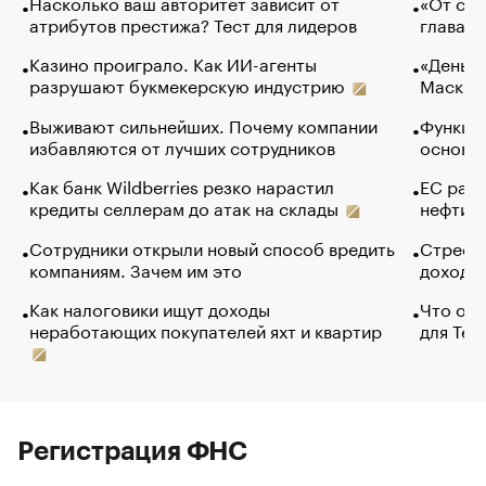
Насколько ваш авторитет зависит от
«От спо
атрибутов престижа? Тест для лидеров
глава к
Казино проиграло. Как ИИ-агенты
«Деньги
разрушают букмекерскую индустрию
Маск в 
Выживают сильнейших. Почему компании
Функции
избавляются от лучших сотрудников
основ э
Как банк Wildberries резко нарастил
ЕС раз
кредиты селлерам до атак на склады
нефти —
Сотрудники открыли новый способ вредить
Стресс 
компаниям. Зачем им это
доходов
Как налоговики ищут доходы
Что обв
неработающих покупателей яхт и квартир
для Tel
Регистрация ФНС