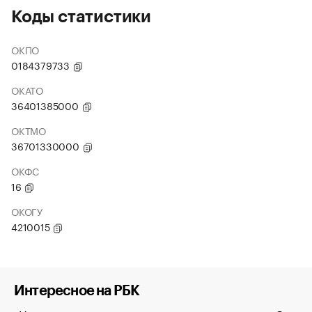
Коды статистики
ОКПО
0184379733
ОКАТО
36401385000
ОКТМО
36701330000
ОКФС
16
ОКОГУ
4210015
Интересное на РБК