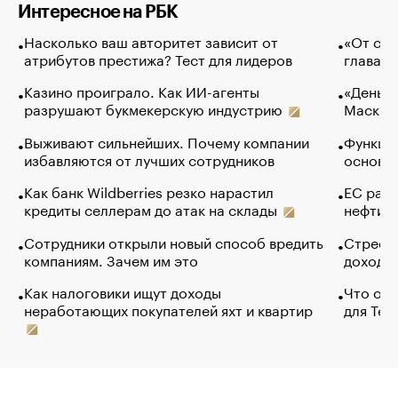
Интересное на РБК
Насколько ваш авторитет зависит от
«От спо
атрибутов престижа? Тест для лидеров
глава к
Казино проиграло. Как ИИ-агенты
«Деньги
разрушают букмекерскую индустрию
Маск в 
Выживают сильнейших. Почему компании
Функции
избавляются от лучших сотрудников
основ э
Как банк Wildberries резко нарастил
ЕС раз
кредиты селлерам до атак на склады
нефти —
Сотрудники открыли новый способ вредить
Стресс 
компаниям. Зачем им это
доходов
Как налоговики ищут доходы
Что обв
неработающих покупателей яхт и квартир
для Tel