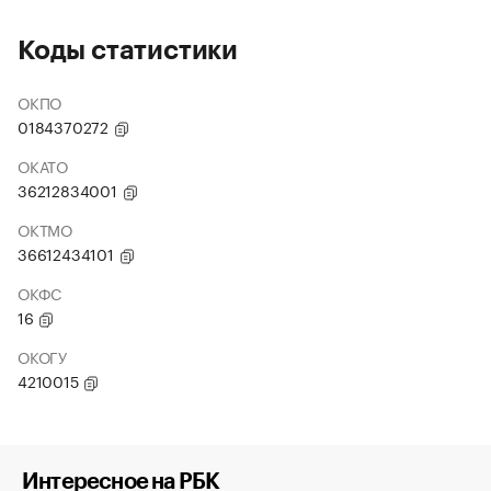
Коды статистики
ОКПО
0184370272
ОКАТО
36212834001
ОКТМО
36612434101
ОКФС
16
ОКОГУ
4210015
Интересное на РБК