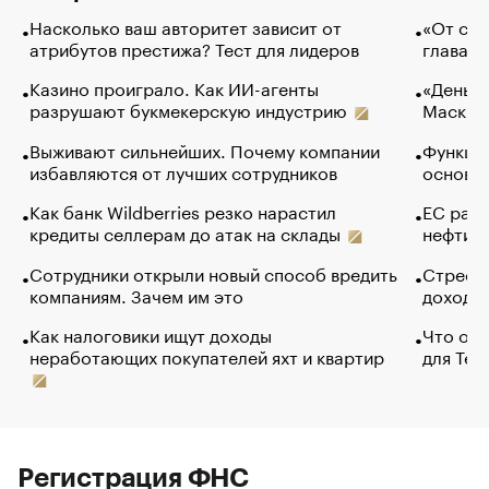
Насколько ваш авторитет зависит от
«От спо
атрибутов престижа? Тест для лидеров
глава к
Казино проиграло. Как ИИ-агенты
«Деньги
разрушают букмекерскую индустрию
Маск в 
Выживают сильнейших. Почему компании
Функции
избавляются от лучших сотрудников
основ э
Как банк Wildberries резко нарастил
ЕС раз
кредиты селлерам до атак на склады
нефти —
Сотрудники открыли новый способ вредить
Стресс 
компаниям. Зачем им это
доходов
Как налоговики ищут доходы
Что обв
неработающих покупателей яхт и квартир
для Tel
Регистрация ФНС