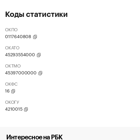
Коды статистики
ОКПО
0117640808
ОКАТО
45293554000
ОКТМО
45397000000
ОКФС
16
ОКОГУ
4210015
Интересное на РБК