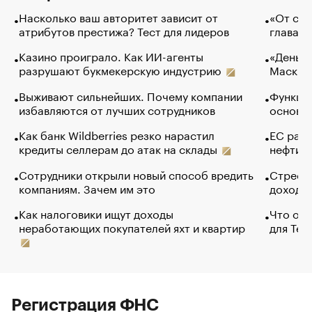
Насколько ваш авторитет зависит от
«От спо
атрибутов престижа? Тест для лидеров
глава к
Казино проиграло. Как ИИ-агенты
«Деньги
разрушают букмекерскую индустрию
Маск в 
Выживают сильнейших. Почему компании
Функции
избавляются от лучших сотрудников
основ э
Как банк Wildberries резко нарастил
ЕС раз
кредиты селлерам до атак на склады
нефти —
Сотрудники открыли новый способ вредить
Стресс 
компаниям. Зачем им это
доходов
Как налоговики ищут доходы
Что обв
неработающих покупателей яхт и квартир
для Tel
Регистрация ФНС