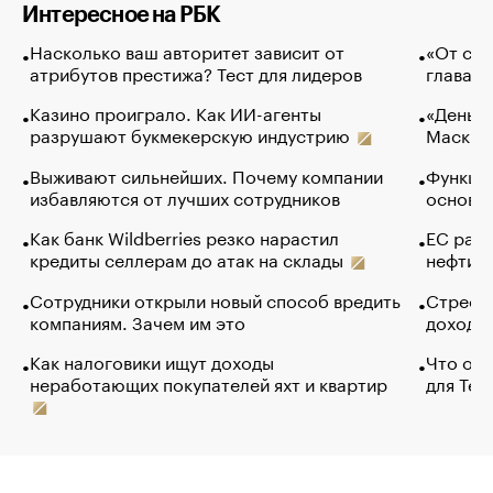
Интересное на РБК
Насколько ваш авторитет зависит от
«От спо
атрибутов престижа? Тест для лидеров
глава к
Казино проиграло. Как ИИ-агенты
«Деньги
разрушают букмекерскую индустрию
Маск в 
Выживают сильнейших. Почему компании
Функции
избавляются от лучших сотрудников
основ э
Как банк Wildberries резко нарастил
ЕС раз
кредиты селлерам до атак на склады
нефти —
Сотрудники открыли новый способ вредить
Стресс 
компаниям. Зачем им это
доходов
Как налоговики ищут доходы
Что обв
неработающих покупателей яхт и квартир
для Tel