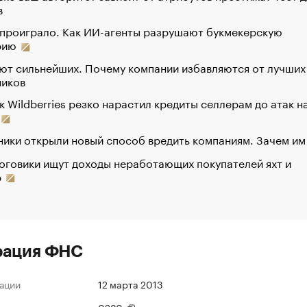
в
 проиграло. Как ИИ-агенты разрушают букмекерскую
рию
ют сильнейших. Почему компании избавляются от лучших
ников
к Wildberries резко нарастил кредиты селлерам до атак н
ики открыли новый способ вредить компаниям. Зачем им
оговики ищут доходы неработающих покупателей яхт и
р
рация ФНС
ации
12 марта 2013