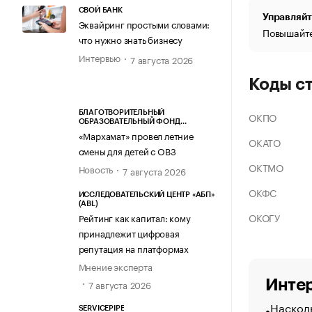
СВОЙ БАНК
Управляйт
Эквайринг простыми словами:
Повышайте
что нужно знать бизнесу
Интервью
7 августа 2026
Коды с
БЛАГОТВОРИТЕЛЬНЫЙ
ОКПО
ОБРАЗОВАТЕЛЬНЫЙ ФОНД
«МАРХАМАТ»
«Мархамат» провел летние
ОКАТО
смены для детей с ОВЗ
ОКТМО
Новость
7 августа 2026
ОКФС
ИССЛЕДОВАТЕЛЬСКИЙ ЦЕНТР «АБП»
(ABL)
ОКОГУ
Рейтинг как капитал: кому
принадлежит цифровая
репутация на платформах
Мнение эксперта
Интер
7 августа 2026
Насколь
SERVICEPIPE