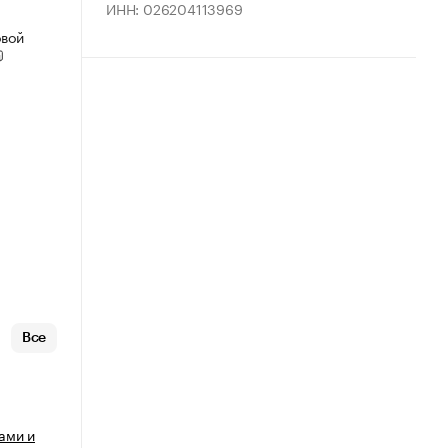
ИНН: 026204113969
овой
Все
ами и