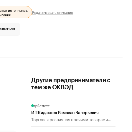
ытых источников.
Редактировать описание
мпании.
елиться
Другие предприниматели с
тем же ОКВЭД
ДЕЙСТВУЕТ
ИП Кидакоев Рамазан Валерьевич
Торговля розничная прочими товарами...