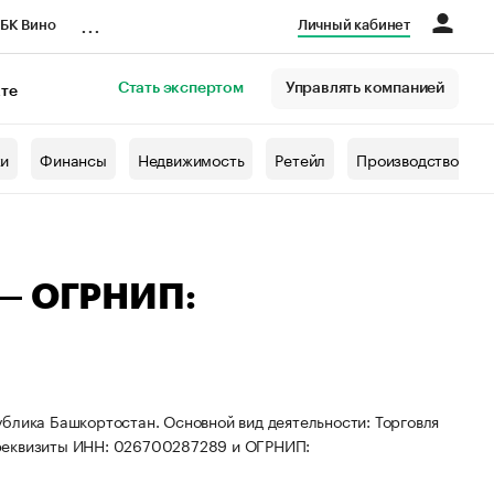
...
БК Вино
Личный кабинет
Стать экспертом
Управлять компанией
кте
азета
жи
Финансы
Недвижимость
Ретейл
Производство
 — ОГРНИП:
блика Башкортостан. Основной вид деятельности: Торговля
 реквизиты ИНН: 026700287289 и ОГРНИП: