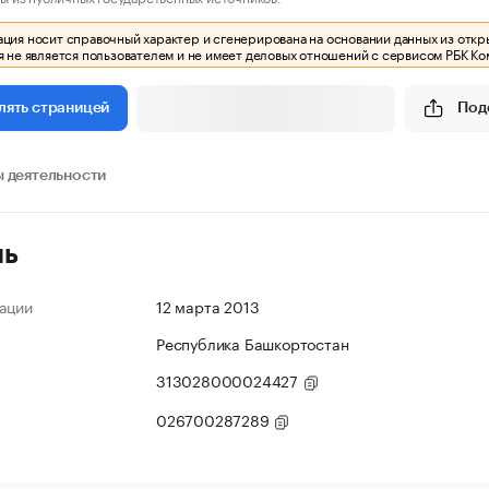
ия носит справочный характер и сгенерирована на основании данных из откр
 не является пользователем и не имеет деловых отношений с сервисом РБК Ко
Под
лять страницей
 деятельности
ль
ации
12 марта 2013
Республика Башкортостан
313028000024427
026700287289