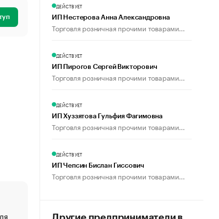
ДЕЙСТВУЕТ
туп
ИП Нестерова Анна Александровна
Торговля розничная прочими товарами...
ДЕЙСТВУЕТ
ИП Пирогов Сергей Викторович
Торговля розничная прочими товарами...
ДЕЙСТВУЕТ
ИП Хуззятова Гульфия Фагимовна
Торговля розничная прочими товарами...
ДЕЙСТВУЕТ
ИП Чепсин Бислан Гиссович
Торговля розничная прочими товарами...
ля
«От спорта тело стареет иначе». Как живет глава ко
Другие предприниматели в