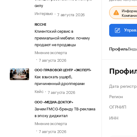
силу
Информац
Интервью
7 августа 2026
Компания
RICCHE
Клиентский сервис в
Управ
премиальной мебели: почему
продают не продавцы
Профиль
Виды
Мнение эксперта
7 августа 2026
Профи
ООО ПРАВОВОЙ ЦЕНТР «ЭКСПЕРТ»
Как взыскать ущерб,
причиненный дропперами
Дата регистр
Кейс
7 августа 2026
Регион
ООО «МЕДИА-ДОКТОР»
ОГРНИП
Зачем FMCG-бренду ТВ-реклама
в эпоху диджитал
ИНН
Мнение эксперта
7 августа 2026