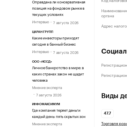
Код налогово
Оправдана ли консервативная
позиция на фондовом рынке в
Наименование
текущих условиях
органа
Интервью
7 августа 2026
Адрес налого
ЦАРАН ГРУПП
Какие инвесторы приходят
сегодня в банный бизнес
Социал
Интервью
7 августа 2026
ООО «НССД»
Регистрацио
Личное банкротство в мире: в
каких странах закон не щадит
Регистрацио
человека
Мнение эксперта
7 августа 2026
Виды д
ИНФОМАКСИМУМ
Где компания теряет деньги
47.7
каждый день: пять скрытых зон
Торговля роз
Мнение эксперта