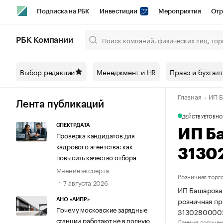
Подписка на РБК
Инвестиции
Мероприятия
Отр
Спорт
Школа управления РБК
РБК Образование
РБ
РБК Компании
Город
Стиль
Крипто
РБК Бизнес-среда
Дискусси
Выбор редакции
Менеджмент и HR
Право и бухгал
Спецпроекты СПб
Конференции СПб
Спецпроекты
Главная
ИП Б
Технологии и медиа
Финансы
Рынок наличной валют
Лента публикаций
ДЕЙСТВУЕТ
ОБНО
СПЕКТРДАТА
ИП Б
Проверка кандидатов для
кадрового агентства: как
3130
повысить качество отбора
Мнение эксперта
Розничная торг
7 августа 2026
ИП Башарова 
розничная пр
АНО «АИПР»
Почему московские зарядные
3130280000
станции работают не в полную
Данные получен