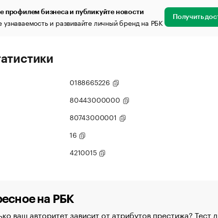
е профилем бизнеса и публикуйте новости
Получить дос
 узнаваемость и развивайте личный бренд на РБК
татистики
0188665226
80443000000
80743000001
16
4210015
есное на РБК
ко ваш авторитет зависит от атрибутов престижа? Тест д