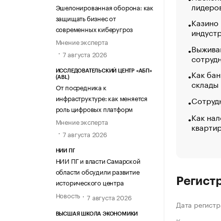
лидеро
Эшелонированная оборона: как
защищать бизнес от
Казино
современных киберугроз
индуст
Мнение эксперта
Выжива
7 августа 2026
сотруд
Как бан
ИССЛЕДОВАТЕЛЬСКИЙ ЦЕНТР «АБП»
(ABL)
склады
От посредника к
инфраструктуре: как меняется
Сотрудн
роль цифровых платформ
Как нал
Мнение эксперта
кварти
7 августа 2026
НИИ ПГ
НИИ ПГ и власти Самарской
области обсудили развитие
Регист
исторического центра
Новость
7 августа 2026
Дата регистр
ВЫСШАЯ ШКОЛА ЭКОНОМИКИ