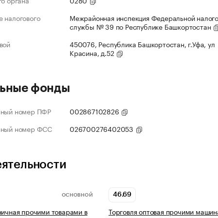
го органа
0280
 налогового
Межрайонная инспекция Федеральной налог
службы № 39 по Республике Башкортостан
вой
450076, Республика Башкортостан, г.Уфа, ул
Красина, д.52
ьные фонды
нный номер ПФР
002867102826
нный номер ФСС
026700276402053
еятельности
46.69
ОСНОВНОЙ
ничная прочими товарами в
Торговля оптовая прочими машин