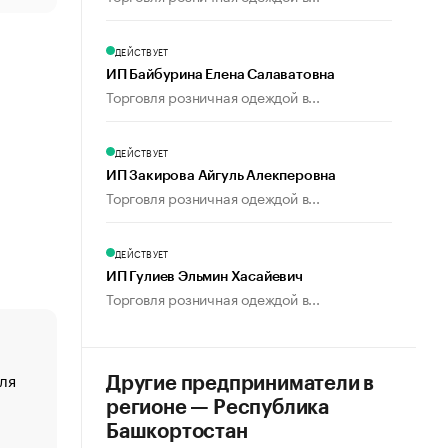
ДЕЙСТВУЕТ
ИП Байбурина Елена Салаватовна
Торговля розничная одеждой в...
ДЕЙСТВУЕТ
ИП Закирова Айгуль Алекперовна
Торговля розничная одеждой в...
ДЕЙСТВУЕТ
ИП Гулиев Эльмин Хасайевич
Торговля розничная одеждой в...
ля
«От спорта тело стареет иначе». Как живет глава ко
Другие предприниматели в
создавшей GTA
регионе — Республика
«Деньги будут не нужны»: что рассказал Маск в инт
Башкортостан