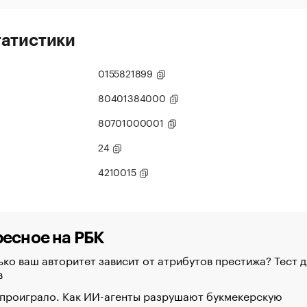
татистики
0155821899
80401384000
80701000001
24
4210015
есное на РБК
ко ваш авторитет зависит от атрибутов престижа? Тест д
в
 проиграло. Как ИИ-агенты разрушают букмекерскую