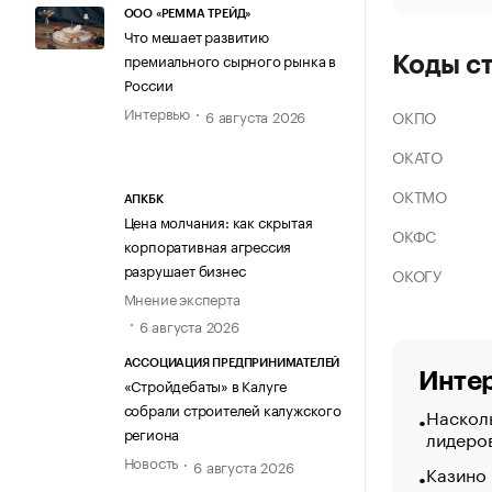
ООО «РЕММА ТРЕЙД»
Что мешает развитию
премиального сырного рынка в
Коды с
России
Интервью
ОКПО
6 августа 2026
ОКАТО
ОКТМО
АПКБК
Цена молчания: как скрытая
ОКФС
корпоративная агрессия
разрушает бизнес
ОКОГУ
Мнение эксперта
6 августа 2026
АССОЦИАЦИЯ ПРЕДПРИНИМАТЕЛЕЙ
Интер
«Стройдебаты» в Калуге
собрали строителей калужского
Насколь
региона
лидеро
Новость
6 августа 2026
Казино