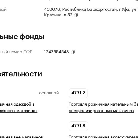
вой
450076, Республика Башкортостан, г.Уфа, ул
Красина, д.52
ьные фонды
нный номер СФР
1243554548
еятельности
47.71.2
ОСНОВНОЙ
ничная одеждой в
Торговля розничная нательным б
ованных магазинах
специализированных магазинах
47.71.8
ничная вне магазинов,
Торговля розничная аксессуарам