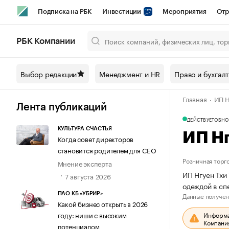
Подписка на РБК
Инвестиции
Мероприятия
Отр
Спорт
Школа управления РБК
РБК Образование
РБ
РБК Компании
Город
Стиль
Крипто
РБК Бизнес-среда
Дискусси
Выбор редакции
Менеджмент и HR
Право и бухгал
Спецпроекты СПб
Конференции СПб
Спецпроекты
Главная
ИП Н
Технологии и медиа
Финансы
Рынок наличной валют
Лента публикаций
ДЕЙСТВУЕТ
ОБНО
КУЛЬТУРА СЧАСТЬЯ
ИП Н
Когда совет директоров
становится родителем для CEO
Розничная торг
Мнение эксперта
ИП Нгуен Тхи
7 августа 2026
одеждой в сп
Данные получен
ПАО КБ «УБРИР»
Какой бизнес открыть в 2026
Информац
году: ниши с высоким
Компания
потенциалом