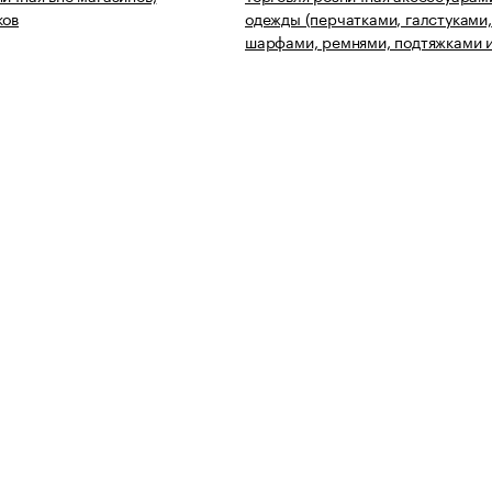
ков
одежды (перчатками, галстуками,
шарфами, ремнями, подтяжками и