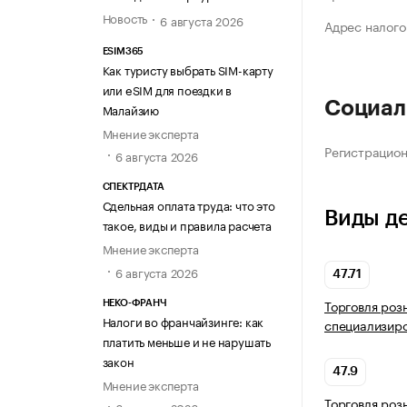
Новость
6 августа 2026
Адрес налого
ESIM365
Как туристу выбрать SIM-карту
или eSIM для поездки в
Социал
Малайзию
Мнение эксперта
Регистрацио
6 августа 2026
СПЕКТРДАТА
Сдельная оплата труда: что это
Виды д
такое, виды и правила расчета
Мнение эксперта
6 августа 2026
47.71
Торговля роз
НЕКО-ФРАНЧ
Налоги во франчайзинге: как
специализир
платить меньше и не нарушать
закон
47.9
Мнение эксперта
Торговля роз