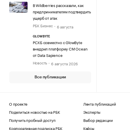
В Wildberries рассказали, как
предпринимателям подтвердить
ущерб от атак
РБК Бизнес
6 августа
GLOWBYTE
РСХБ совместно с GlowByte
внедрил платформу CM Ocean
от Data Sapience
Новость
6 августа 2026
Все публикации
О проекте
Лента публикаций
Поделиться новостью на РБК
Эксперты
Получить пробный доступ
Выбор редакции
Корпоративная подписка РБК
Кейсы