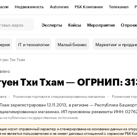
асли
Недвижимость
Autonews
РБК Компании
Телеканал
Р
К Курсы
РБК Life
Тренды
Визионеры
Национальные проекты
Эксперты
Кейсы
Мероприятия
О прое
онный клуб
Исследования
Кредитные рейтинги
Франшизы
Г
терия
IT и технологии
Малый бизнес
Маркетинг и прода
Проверка контрагентов
Политика
Экономика
Бизнес
гуен Тхи Тхам
ы
ВЛЕНО
гуен Тхи Тхам — ОГРНИП: 
овля
Розничная торговля в специализированных магазинах
Розничная то
 Тхам зарегистрирован 12.11.2013, в регионе — Республика Башкорт
ециализированных магазинах. ИП присвоены реквизиты ИНН: 027
ы из публичных государственных источников.
ия носит справочный характер и сгенерирована на основании данных из откр
 не является пользователем и не имеет деловых отношений с сервисом РБК Ко