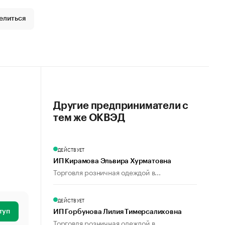
елиться
Другие предприниматели с
тем же ОКВЭД
ДЕЙСТВУЕТ
ИП Кирамова Эльвира Хурматовна
Торговля розничная одеждой в...
ДЕЙСТВУЕТ
туп
ИП Горбунова Лилия Тимерсалиховна
Торговля розничная одеждой в...