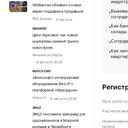
индуст
Wildberries объявил о новых
Выжива
мерах поддержки продавцов
сотруд
РБК Бизнес
6 августа
Как бан
склады
SMARENT
Цена парковки: как новые
Сотрудн
нормативы изменят рынок
новостроек
Как нал
Мнение эксперта
кварти
6 августа 2026
ФИЛОСОФТ
«Философт» интегрировал
оборудование BAS-IP с
Регист
платформой «Мажордом»
Новость
6 августа 2026
Дата регистр
ЭМЦТ
Код налогово
ЭМЦТ поставила тренажер для
судомехаников в Морской
Наименование
органа
колледж в Петербурге