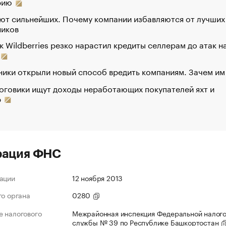
рию
ют сильнейших. Почему компании избавляются от лучших
ников
к Wildberries резко нарастил кредиты селлерам до атак н
ики открыли новый способ вредить компаниям. Зачем им
оговики ищут доходы неработающих покупателей яхт и
р
рация ФНС
ации
12 ноября 2013
го органа
0280
 налогового
Межрайонная инспекция Федеральной налог
службы № 39 по Республике Башкортостан