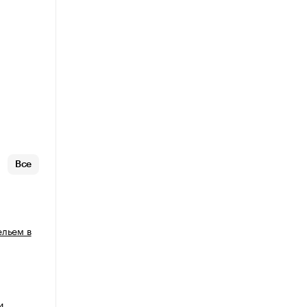
Все
ельем в
и