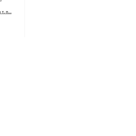
 т. п…