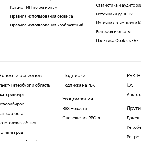
Статистика и аудитори
Каталог ИП по регионам
Источники данных
Правила использования сервиса
Источник отчетности 
Правила использования изображений
Вопросы и ответы
Политика Cookies РБК
Новости регионов
Подписки
РБК Н
анкт-Петербург и область
Подписка на РБК
iOS
катеринбург
Androi
Уведомления
Новосибирск
Други
RSS Новости
Башкортостан
Оповещения RBC.ru
Домены
ологодская область
Рег.об
Калининград
Рег.ре
раснодарский край