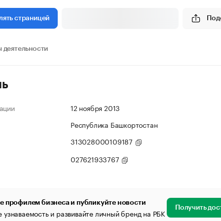
Под
лять страницей
 деятельности
ль
ации
12 ноября 2013
Республика Башкортостан
313028000109187
027621933767
е профилем бизнеса и публикуйте новости
Получить дос
 узнаваемость и развивайте личный бренд на РБК