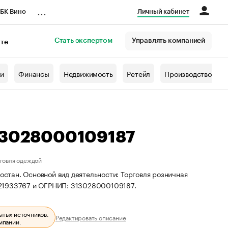
...
БК Вино
Личный кабинет
Стать экспертом
Управлять компанией
кте
азета
жи
Финансы
Недвижимость
Ретейл
Производство
313028000109187
рговля одеждой
остан. Основной вид деятельности: Торговля розничная
621933767 и ОГРНИП: 313028000109187.
ытых источников.
Редактировать описание
мпании.