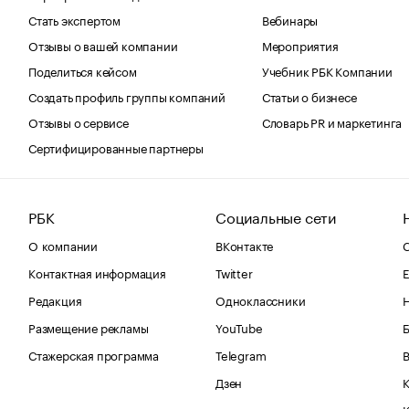
Стать экспертом
Вебинары
Отзывы о вашей компании
Мероприятия
Поделиться кейсом
Учебник РБК Компании
Создать профиль группы компаний
Статьи о бизнесе
Отзывы о сервисе
Словарь PR и маркетинга
Сертифицированные партнеры
РБК
Социальные сети
О компании
ВКонтакте
С
Контактная информация
Twitter
Е
Редакция
Одноклассники
Размещение рекламы
YouTube
Стажерская программа
Telegram
В
Дзен
К