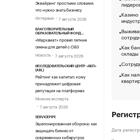
Эквайринг простыми словами:
лидеро
что нужно знать бизнесу
Казино
Интервью
7 августа 2026
индуст
Выжива
БЛАГОТВОРИТЕЛЬНЫЙ
ОБРАЗОВАТЕЛЬНЫЙ ФОНД
сотруд
«МАРХАМАТ»
«Мархамат» провел летние
Как бан
смены для детей с ОВЗ
склады
Новость
7 августа 2026
Сотрудн
ИССЛЕДОВАТЕЛЬСКИЙ ЦЕНТР «АБП»
(ABL)
Как нал
Рейтинг как капитал: кому
кварти
принадлежит цифровая
репутация на платформах
Мнение эксперта
7 августа 2026
Регист
SERVICEPIPE
Эшелонированная оборона: как
Дата регистр
защищать бизнес от
современных киберугроз