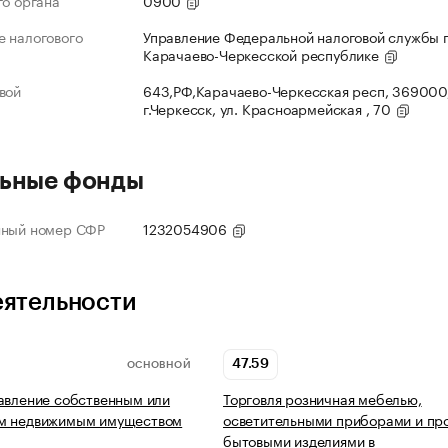
го органа
0900
 налогового
Управление Федеральной налоговой службы 
Карачаево-Черкесской республике
вой
643,РФ,Карачаево-Черкесская респ, 369000
г.Черкесск, ул. Красноармейская , 70
ьные фонды
нный номер СФР
1232054906
еятельности
47.59
ОСНОВНОЙ
авление собственным или
Торговля розничная мебелью,
м недвижимым имуществом
осветительными приборами и пр
бытовыми изделиями в