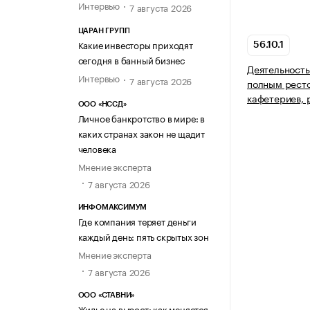
Интервью
7 августа 2026
ЦАРАН ГРУПП
Какие инвесторы приходят
56.10.1
сегодня в банный бизнес
Деятельность
Интервью
7 августа 2026
полным рест
кафетериев, 
ООО «НССД»
Личное банкротство в мире: в
каких странах закон не щадит
человека
Мнение эксперта
7 августа 2026
ИНФОМАКСИМУМ
Где компания теряет деньги
каждый день: пять скрытых зон
Мнение эксперта
7 августа 2026
ООО «СТАВНИ»
Жилье на вырост: как меняется