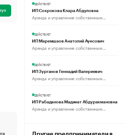
ДЕЙСТВУЕТ
туп
ИП Сохрокова Клара Абдуловна
Аренда и управление собственным...
ДЕЙСТВУЕТ
ИП Маремшаов Анатолий Ауесович
Аренда и управление собственным...
ДЕЙСТВУЕТ
ИП Зурганов Геннадий Валериевич
Аренда и управление собственным...
ДЕЙСТВУЕТ
ИП Рабаданова Мадинат Абдурахмановна
Аренда и управление собственным...
ля
«От спорта тело стареет иначе». Как живет глава ко
Другие предприниматели в