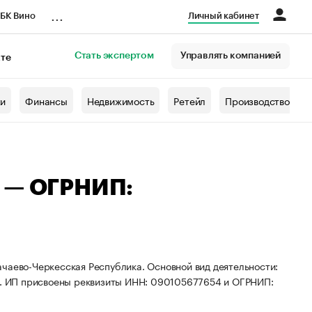
...
БК Вино
Личный кабинет
Стать экспертом
Управлять компанией
кте
азета
жи
Финансы
Недвижимость
Ретейл
Производство
ч — ОГРНИП:
чаево-Черкесская Республика. Основной вид деятельности:
. ИП присвоены реквизиты ИНН: 090105677654 и ОГРНИП: