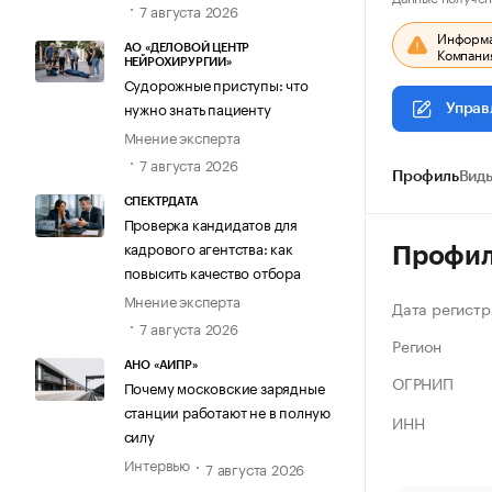
7 августа 2026
Информац
АО «ДЕЛОВОЙ ЦЕНТР
Компания
НЕЙРОХИРУРГИИ»
Судорожные приступы: что
нужно знать пациенту
Управ
Мнение эксперта
7 августа 2026
Профиль
Виды
СПЕКТРДАТА
Проверка кандидатов для
кадрового агентства: как
Профи
повысить качество отбора
Мнение эксперта
Дата регистр
7 августа 2026
Регион
АНО «АИПР»
ОГРНИП
Почему московские зарядные
станции работают не в полную
ИНН
силу
Интервью
7 августа 2026