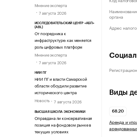
Код налогово
Мнение эксперта
Наименование
7 августа 2026
органа
ИССЛЕДОВАТЕЛЬСКИЙ ЦЕНТР «АБП»
Адрес налого
(ABL)
От посредника к
инфраструктуре: как меняется
роль цифровых платформ
Мнение эксперта
Социал
7 августа 2026
Регистрацио
НИИ ПГ
НИИ ПГ и власти Самарской
области обсудили развитие
Виды д
исторического центра
Новость
7 августа 2026
68.20
ВЫСШАЯ ШКОЛА ЭКОНОМИКИ
Оправдана ли консервативная
Аренда и упр
позиция на фондовом рынке в
арендованны
текущих условиях