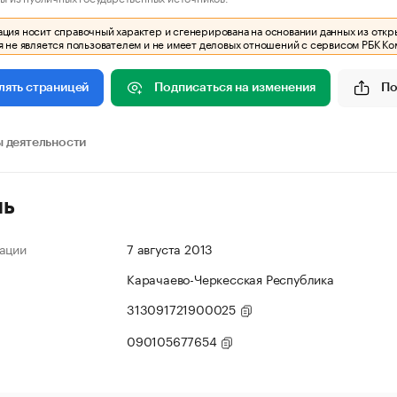
ия носит справочный характер и сгенерирована на основании данных из откр
 не является пользователем и не имеет деловых отношений с сервисом РБК Ко
Подписаться на изменения
По
лять страницей
 деятельности
ль
ации
7 августа 2013
Карачаево-Черкесская Республика
313091721900025
090105677654