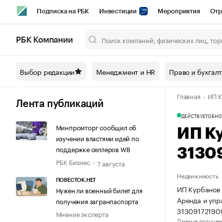
Подписка на РБК
Инвестиции
Мероприятия
Отр
Спорт
Школа управления РБК
РБК Образование
РБ
РБК Компании
Город
Стиль
Крипто
РБК Бизнес-среда
Дискусси
Выбор редакции
Менеджмент и HR
Право и бухгал
Спецпроекты СПб
Конференции СПб
Спецпроекты
Главная
ИП К
Технологии и медиа
Финансы
Рынок наличной валют
Лента публикаций
ДЕЙСТВУЕТ
ОБНО
Минпромторг сообщил об
ИП К
изучении властями идей по
поддержке селлеров WB
3130
РБК Бизнес
7 августа
Недвижимость
ПОВЕСТОК.НЕТ
ИП Курбанов 
Нужен ли военный билет для
Аренда и уп
получения загранпаспорта
31309172190
Мнение эксперта
Данные получен