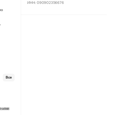
ИНН: 090902356676
по
,
Все
очими