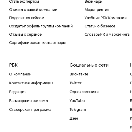
Стать экспертом
Вебинары
Отзывы о вашей компании
Мероприятия
Поделиться кейсом
Учебник РБК Компании
Создать профиль группы компаний
Статьи о бизнесе
Отзывы о сервисе
Словарь PR и маркетинга
Сертифицированные партнеры
РБК
Социальные сети
О компании
ВКонтакте
С
Контактная информация
Twitter
Е
Редакция
Одноклассники
Размещение рекламы
YouTube
Стажерская программа
Telegram
В
Дзен
К