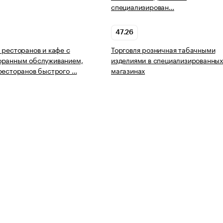
специализирован…
47.26
 ресторанов и кафе с
Торговля розничная табачными
оранным обслуживанием,
изделиями в специализированны
ресторанов быстрого …
магазинах