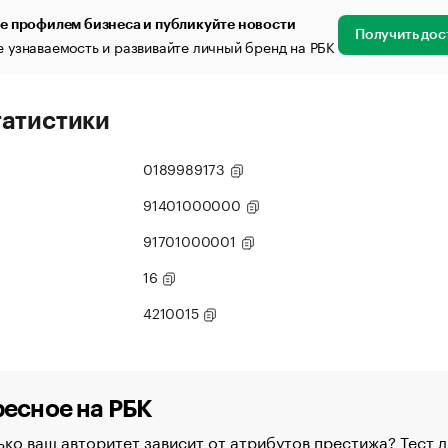
е профилем бизнеса и публикуйте новости
Получить дос
 узнаваемость и развивайте личный бренд на РБК
татистики
0189989173
91401000000
91701000001
16
4210015
есное на РБК
ко ваш авторитет зависит от атрибутов престижа? Тест д