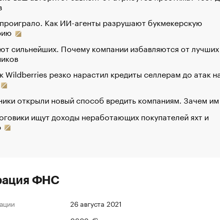
в
 проиграло. Как ИИ-агенты разрушают букмекерскую
рию
ют сильнейших. Почему компании избавляются от лучших
ников
к Wildberries резко нарастил кредиты селлерам до атак н
ики открыли новый способ вредить компаниям. Зачем им
оговики ищут доходы неработающих покупателей яхт и
р
рация ФНС
ации
26 августа 2021