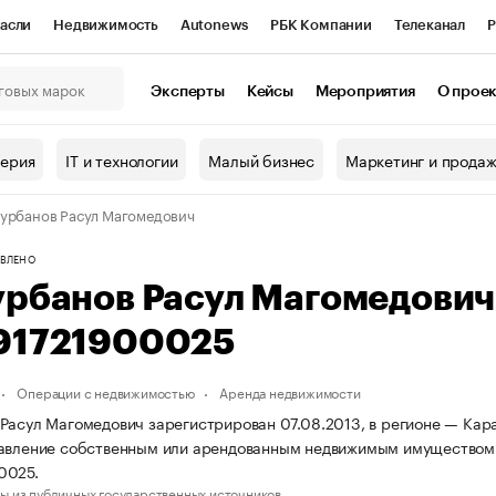
асли
Недвижимость
Autonews
РБК Компании
Телеканал
Р
К Курсы
РБК Life
Тренды
Визионеры
Национальные проекты
Эксперты
Кейсы
Мероприятия
О прое
онный клуб
Исследования
Кредитные рейтинги
Франшизы
Г
терия
IT и технологии
Малый бизнес
Маркетинг и прода
Проверка контрагентов
Политика
Экономика
Бизнес
урбанов Расул Магомедович
ы
ВЛЕНО
урбанов Расул Магомедови
91721900025
Операции с недвижимостью
Аренда недвижимости
Расул Магомедович зарегистрирован 07.08.2013, в регионе — Кара
равление собственным или арендованным недвижимым имуществом
0025.
ы из публичных государственных источников.