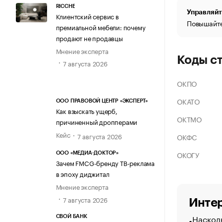
RICCHE
Управляйт
Клиентский сервис в
Повышайте
премиальной мебели: почему
продают не продавцы
Мнение эксперта
Коды с
7 августа 2026
ОКПО
ОКАТО
ООО ПРАВОВОЙ ЦЕНТР «ЭКСПЕРТ»
Как взыскать ущерб,
ОКТМО
причиненный дропперами
Кейс
7 августа 2026
ОКФС
ОКОГУ
ООО «МЕДИА-ДОКТОР»
Зачем FMCG-бренду ТВ-реклама
в эпоху диджитал
Мнение эксперта
7 августа 2026
Интер
Насколь
СВОЙ БАНК