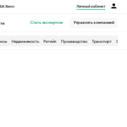
БК Вино
Личный кабинет
Город
Стать экспертом
Управлять компанией
кте
нсы
Недвижимость
Ретейл
Производство
Транспорт
Образ