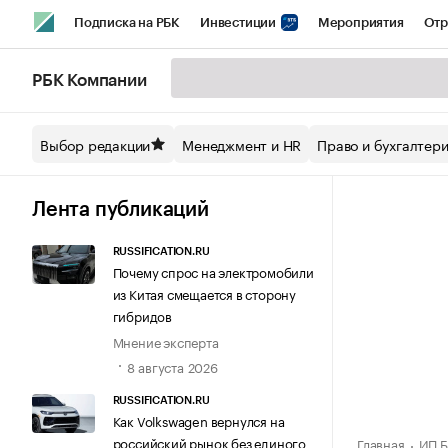
Подписка на РБК
Инвестиции
Мероприятия
Отр
Спорт
Школа управления РБК
РБК Образование
РБ
РБК Компании
Стиль
Крипто
РБК Бизнес-среда
Дискуссионный кл
Выбор редакции
Менеджмент и HR
Право и бухгалтер
Спецпроекты СПб
Конференции СПб
Спецпроекты
Технологии и медиа
Финансы
Рынок наличной валют
Лента публикаций
RUSSIFICATION.RU
Почему спрос на электромобили
из Китая смещается в сторону
гибридов
Мнение эксперта
8 августа 2026
RUSSIFICATION.RU
Как Volkswagen вернулся на
российский рынок без единого
Главная
ИП Б