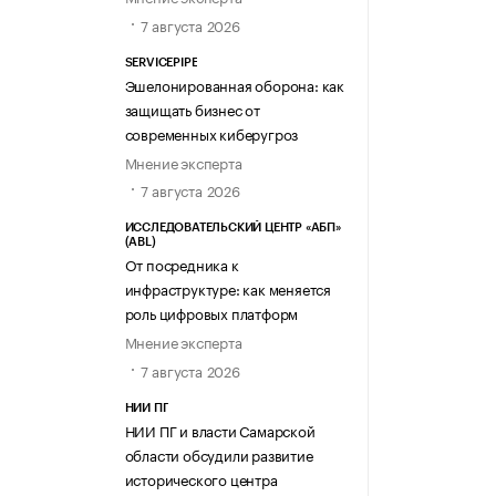
7 августа 2026
SERVICEPIPE
Эшелонированная оборона: как
защищать бизнес от
современных киберугроз
Мнение эксперта
7 августа 2026
ИССЛЕДОВАТЕЛЬСКИЙ ЦЕНТР «АБП»
(ABL)
От посредника к
инфраструктуре: как меняется
роль цифровых платформ
Мнение эксперта
7 августа 2026
НИИ ПГ
НИИ ПГ и власти Самарской
области обсудили развитие
исторического центра