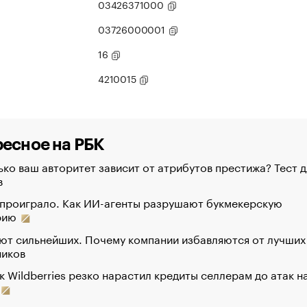
03426371000
03726000001
16
4210015
есное на РБК
ко ваш авторитет зависит от атрибутов престижа? Тест д
в
 проиграло. Как ИИ-агенты разрушают букмекерскую
рию
ют сильнейших. Почему компании избавляются от лучших
ников
к Wildberries резко нарастил кредиты селлерам до атак н