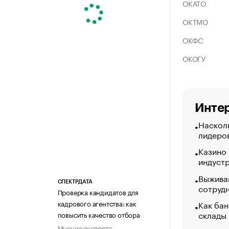
ОКАТО
ОКТМО
ОКФС
ОКОГУ
Интер
Насколь
лидеро
Казино
индуст
Выжива
СПЕКТРДАТА
сотруд
Проверка кандидатов для
Как бан
кадрового агентства: как
склады
повысить качество отбора
Мнение эксперта