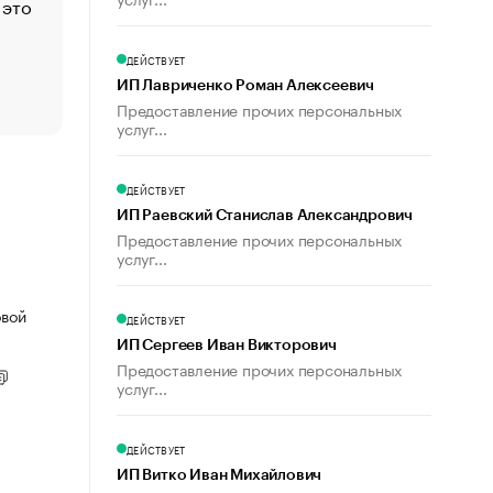
 это
Стресс обеспеченных людей: почему рост доходов 
счастья
Что обвинения против Павла Дурова значат для Tele
ДЕЙСТВУЕТ
пользователей
ИП Лавриченко Роман Алексеевич
Предоставление прочих персональных
услуг...
ДЕЙСТВУЕТ
ИП Раевский Станислав Александрович
Предоставление прочих персональных
услуг...
овой
ДЕЙСТВУЕТ
ИП Сергеев Иван Викторович
Предоставление прочих персональных
услуг...
ДЕЙСТВУЕТ
ИП Витко Иван Михайлович