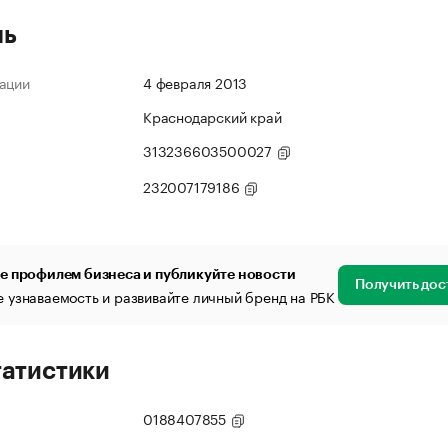
ль
ации
4 февраля 2013
Краснодарский край
313236603500027
232007179186
е профилем бизнеса и публикуйте новости
Получить дос
 узнаваемость и развивайте личный бренд на РБК
татистики
0188407855