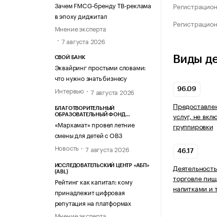
Зачем FMCG-бренду ТВ-реклама
Регистрацио
в эпоху диджитал
Регистрацио
Мнение эксперта
7 августа 2026
Виды д
СВОЙ БАНК
Эквайринг простыми словами:
что нужно знать бизнесу
Интервью
96.09
7 августа 2026
Предоставле
БЛАГОТВОРИТЕЛЬНЫЙ
услуг, не вкл
ОБРАЗОВАТЕЛЬНЫЙ ФОНД
«МАРХАМАТ»
«Мархамат» провел летние
группировки
смены для детей с ОВЗ
Новость
7 августа 2026
46.17
Деятельность
ИССЛЕДОВАТЕЛЬСКИЙ ЦЕНТР «АБП»
(ABL)
торговле пищ
Рейтинг как капитал: кому
напитками и 
принадлежит цифровая
репутация на платформах
Мнение эксперта