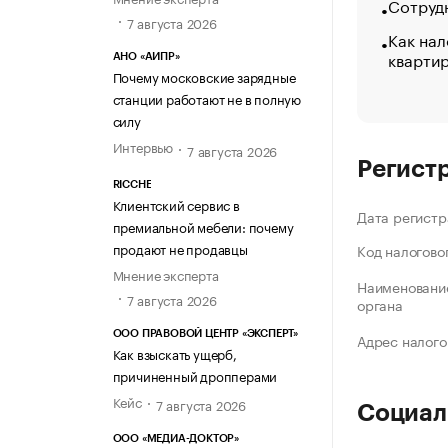
Сотрудн
7 августа 2026
Как нал
кварти
АНО «АИПР»
Почему московские зарядные
станции работают не в полную
силу
Интервью
7 августа 2026
Регист
RICCHE
Клиентский сервис в
Дата регистр
премиальной мебели: почему
продают не продавцы
Код налогово
Мнение эксперта
Наименование
7 августа 2026
органа
ООО ПРАВОВОЙ ЦЕНТР «ЭКСПЕРТ»
Адрес налого
Как взыскать ущерб,
причиненный дропперами
Кейс
7 августа 2026
Социал
ООО «МЕДИА-ДОКТОР»