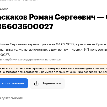
ВЛЕНО
аскаков Роман Сергеевич —
36603500027
Роман Сергеевич зарегистрирован 04.02.2013, в регионе — Красн
нальных услуг, не включенных в другие группировки. ИП присвое
0027.
ы из публичных государственных источников.
ия носит справочный характер и сгенерирована на основании данных из откр
 не является пользователем и не имеет деловых отношений с сервисом РБК Ко
Поделиться
лять страницей
 деятельности