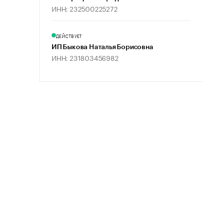
ИНН: 232500225272
ДЕЙСТВУЕТ
ИП Быкова Наталья Борисовна
ИНН: 231803456982