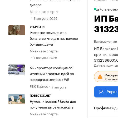
дилера
ДЕЙСТВУЕТ
ОБНО
Мнение эксперта
ИП Б
8 августа 2026
3132
VESPERFIN
Россияне не мечтают о
богатстве: что для нас важнее
Бытовые услуги
больших денег
ИП Баскаков 
Мнение эксперта
прочих персо
7 августа 2026
31323660350
Данные получен
Минпромторг сообщил об
изучении властями идей по
Информац
Компания
поддержке селлеров WB
РБК Бизнес
7 августа
Управ
ПОВЕСТОК.НЕТ
Нужен ли военный билет для
получения загранпаспорта
Профиль
Виды
Мнение эксперта