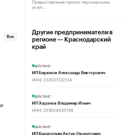
Предоставление прочих персональных
услуг...
Другие предприниматели в
Все
регионе — Краснодарский
край
ДЕЙСТВУЕТ
ИП Бирюков Александр Викторович
ИНН: 232001222124
ДЕЙСТВУЕТ
ми
ИП Харанов Владимир Ильич
ИНН: 231804433748
ДЕЙСТВУЕТ
ИП Карагульян Артур Оксентович