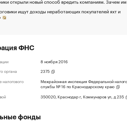
ики открыли новый способ вредить компаниям. Зачем им
оговики ищут доходы неработающих покупателей яхт и
р
рация ФНС
ации
8 ноября 2016
го органа
2375
 налогового
Межрайонная инспекция Федеральной налог
службы № 16 по Краснодарскому краю
вой
350020, Краснодар г, Коммунаров ул, д 235
ьные фонды