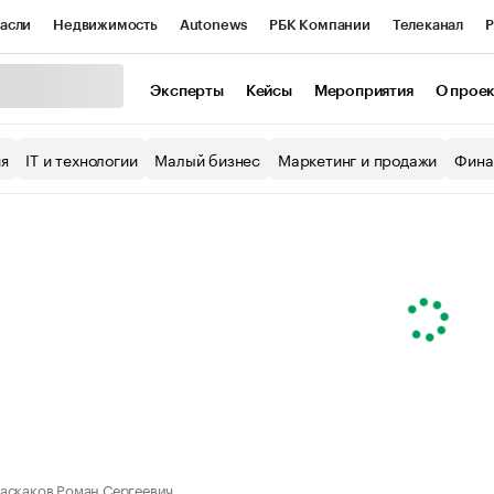
асли
Недвижимость
Autonews
РБК Компании
Телеканал
Р
К Курсы
РБК Life
Тренды
Визионеры
Национальные проекты
Эксперты
Кейсы
Мероприятия
О прое
уб
Исследования
Кредитные рейтинги
Франшизы
Газета
ия
IT и технологии
Малый бизнес
Маркетинг и продажи
Фина
Проверка контрагентов
Политика
Экономика
Бизнес
ы
аскаков Роман Сергеевич