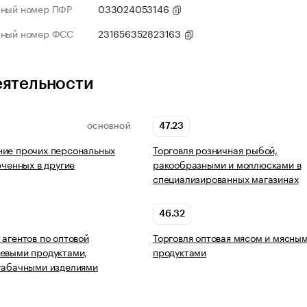
нный номер ПФР
033024053146
нный номер ФСС
231656352823163
еятельности
47.23
ОСНОВНОЙ
ние прочих персональных
Торговля розничная рыбой,
юченных в другие
ракообразными и моллюсками в
специализированных магазинах
46.32
 агентов по оптовой
Торговля оптовая мясом и мясны
евыми продуктами,
продуктами
табачными изделиями