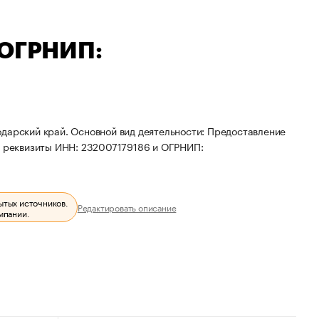
 ОГРНИП:
одарский край. Основной вид деятельности: Предоставление
ны реквизиты ИНН: 232007179186 и ОГРНИП:
ытых источников.
Редактировать описание
мпании.