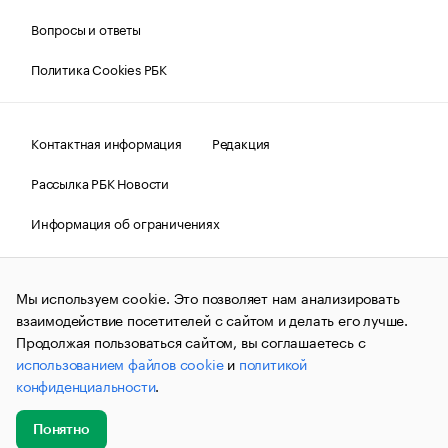
Вопросы и ответы
Политика Cookies РБК
Контактная информация
Редакция
Рассылка РБК Новости
Информация об ограничениях
Правовая информация
О соблюдении авторских прав
Мы используем cookie. Это позволяет нам анализировать
© АО «РОСБИЗНЕСКОНСАЛТИНГ»,
1995–2026.
Сообщения
и материалы информационного агентства «РБК»
взаимодействие посетителей с сайтом и делать его лучше.
(зарегистрировано Федеральной службой по надзору в сфере
Продолжая пользоваться сайтом, вы соглашаетесь с
связи, информационных технологий и массовых
использованием файлов cookie
и
политикой
коммуникаций (Роскомнадзор) 09.12.2015 за номером ИА
№ФС77-63848) сопровождаются пометкой «РБК». Отдельные
конфиденциальности
.
публикации могут содержать информацию,
не предназначенную для пользователей
до 18 лет.
companycardsfeedback@rbc.ru
Понятно