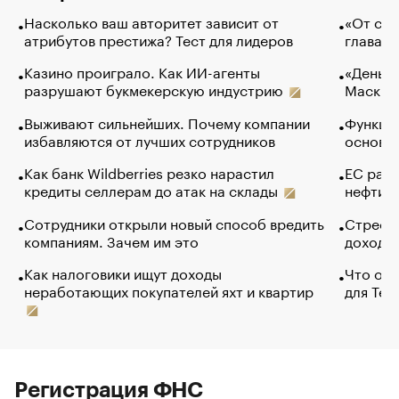
Насколько ваш авторитет зависит от
«От спо
атрибутов престижа? Тест для лидеров
глава к
Казино проиграло. Как ИИ-агенты
«Деньги
разрушают букмекерскую индустрию
Маск в 
Выживают сильнейших. Почему компании
Функции
избавляются от лучших сотрудников
основ э
Как банк Wildberries резко нарастил
ЕС раз
кредиты селлерам до атак на склады
нефти —
Сотрудники открыли новый способ вредить
Стресс 
компаниям. Зачем им это
доходов
Как налоговики ищут доходы
Что обв
неработающих покупателей яхт и квартир
для Tel
Регистрация ФНС