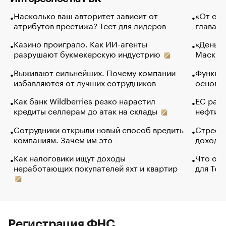
Насколько ваш авторитет зависит от
«От спо
атрибутов престижа? Тест для лидеров
глава к
Казино проиграло. Как ИИ-агенты
«Деньги
разрушают букмекерскую индустрию
Маск в 
Выживают сильнейших. Почему компании
Функции
избавляются от лучших сотрудников
основ э
Как банк Wildberries резко нарастил
ЕС раз
кредиты селлерам до атак на склады
нефти —
Сотрудники открыли новый способ вредить
Стресс 
компаниям. Зачем им это
доходов
Как налоговики ищут доходы
Что обв
неработающих покупателей яхт и квартир
для Tel
Регистрация ФНС